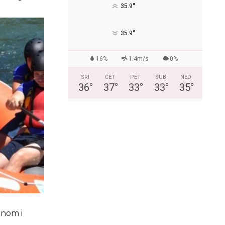
°
35.9
°
35.9
16%
1.4m/s
0%
SRI
ČET
PET
SUB
NED
36
°
37
°
33
°
33
°
35
°
inom i