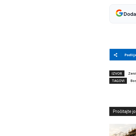
Dodaj
Podlij
IZVOR
Zeni
TAGOVI
Bos
Pročitajte još