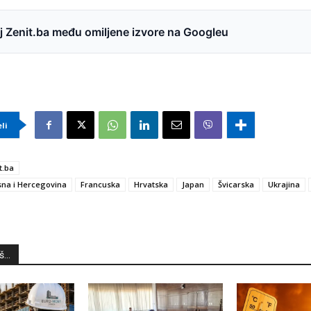
 Zenit.ba među omiljene izvore na Googleu
eli
t.ba
na i Hercegovina
Francuska
Hrvatska
Japan
Švicarska
Ukrajina
...