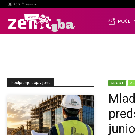
C
35.9
Zenica
POČET
Posljednje objavljeno
SPORT
ZE
Mlad
pred
juni