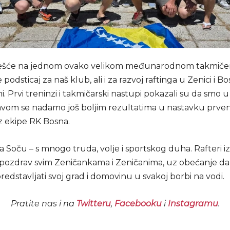
ešće na jednom ovako velikom međunarodnom takmiče
odsticaj za naš klub, ali i za razvoj raftinga u Zenici i Bos
. Prvi treninzi i takmičarski nastupi pokazali su da smo 
pravom se nadamo još boljim rezultatima u nastavku prven
z ekipe RK Bosna.
a Soču – s mnogo truda, volje i sportskog duha. Rafteri 
i pozdrav svim Zeničankama i Zeničanima, uz obećanje da ć
dstavljati svoj grad i domovinu u svakoj borbi na vodi.
Pratite nas i na
Twitteru
,
Facebooku
i
Instagramu
.