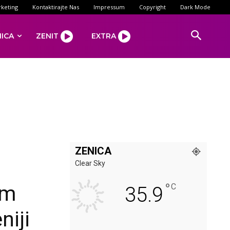
keting
Kontaktirajte Nas
Impressum
Copyright
Dark Mode
NICA
ZENIT
EXTRA
ZENICA
Clear Sky
°
om
C
35.9
niji