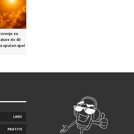
zorenje za
rature do 40
ma upućen apel
LIKES
PRATITE