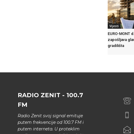
Vijesti
EURO-MONT d.
zapošljava gla
gradilišta
RADIO ZENIT - 100.7
FM
Radio Zenit svoj signal emituje
putem frekvencije od 100.7 FM i
putem interneta. U proteklim