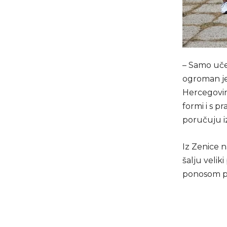
– Samo uč
ogroman je p
Hercegovini
formi i s 
poručuju i
Iz Zenice n
šalju velik
ponosom pre