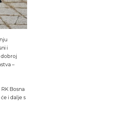
nju
ni i
u dobroj
stva –
iz RK Bosna
e i dalje s