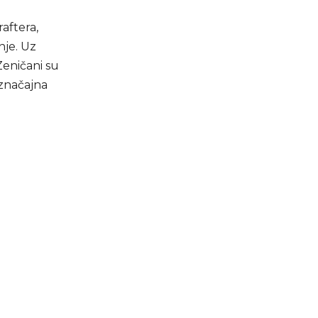
aftera,
nje. Uz
Zeničani su
 značajna