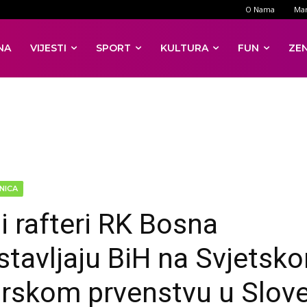
O Nama
Mar
NA
VIJESTI
SPORT
KULTURA
FUN
ZE
NICA
i rafteri RK Bosna
stavljaju BiH na Svjetsk
orskom prvenstvu u Slove