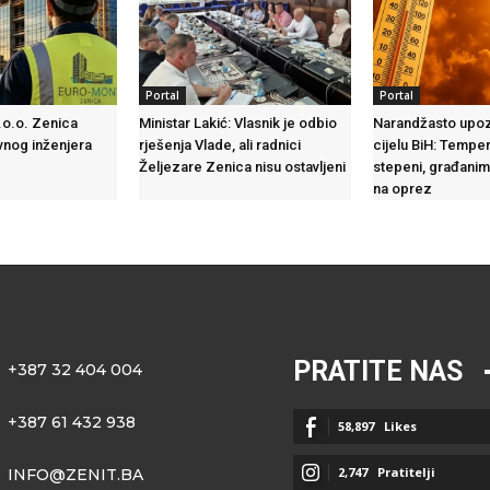
Portal
Portal
o.o. Zenica
Ministar Lakić: Vlasnik je odbio
Narandžasto upo
vnog inženjera
rješenja Vlade, ali radnici
cijelu BiH: Tempe
Željezare Zenica nisu ostavljeni
stepeni, građani
na oprez
PRATITE NAS
+387 32 404 004
+387 61 432 938
58,897
Likes
2,747
Pratitelji
INFO@ZENIT.BA