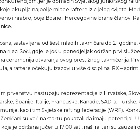
onkurencijom, jer je domaćin Svjetskog juniorskog rafti
koje okuplja najbolje mlade raftere iz cijelog svijeta. Me
veno i hrabro, boje Bosne i Hercegovine brane članovi Ra
nice.
sna, sastavljena od šest mladih takmičara do 21 godine, 
na rijeci Soči, gdje je još u ponedjeljak održan prvi službe
ana ceremonija otvaranja ovog prestižnog takmičenja. Pr
jula, a raftere očekuju izazovi u više disciplina: RX – sprint,
om prvenstvu nastupaju reprezentacije iz Hrvatske, Slove
arske, Španije, Italije, Francuske, Kanade, SAD-a, Turske, 
unije, kao i tim Svjetske rafting federacije (WRF). Konku
i Zeničani su već na startu pokazali da imaju potencijal. U d
, koja je održana jučer u 17:00 sati, naši rafteri su zauzeli