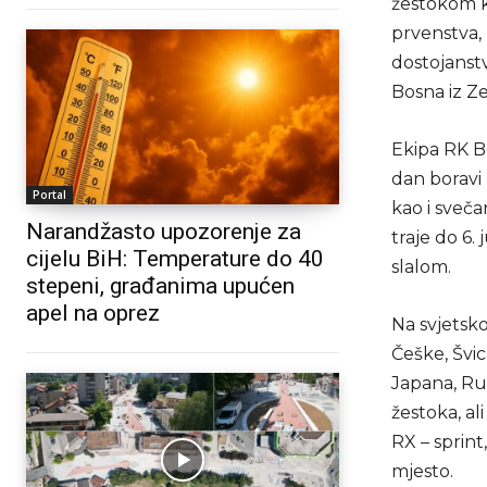
žestokom k
prvenstva, 
dostojanst
Bosna iz Ze
Ekipa RK Bo
dan boravi 
Portal
kao i sveč
Narandžasto upozorenje za
traje do 6. 
cijelu BiH: Temperature do 40
slalom.
stepeni, građanima upućen
apel na oprez
Na svjetsk
Češke, Švic
Japana, Rum
žestoka, al
RX – sprint
mjesto.