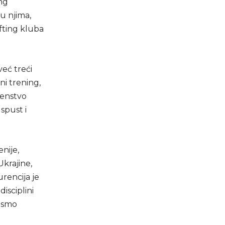
ng
đu njima,
fting kluba
već treći
ni trening,
venstvo
 spust i
nije,
Ukrajine,
rencija je
isciplini
 osmo