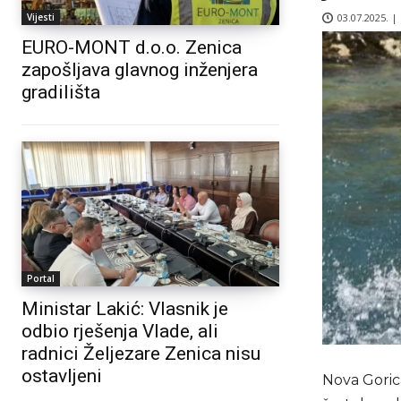
03.07.2025. |
Vijesti
EURO-MONT d.o.o. Zenica
zapošljava glavnog inženjera
gradilišta
Portal
Ministar Lakić: Vlasnik je
odbio rješenja Vlade, ali
radnici Željezare Zenica nisu
ostavljeni
Nova Goric