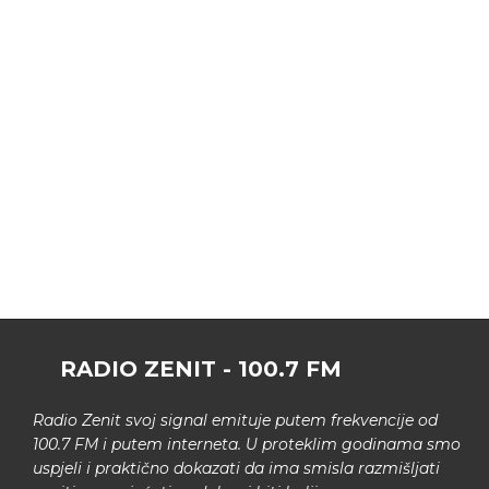
RADIO ZENIT - 100.7 FM
Radio Zenit svoj signal emituje putem frekvencije od
100.7 FM i putem interneta. U proteklim godinama smo
uspjeli i praktično dokazati da ima smisla razmišljati