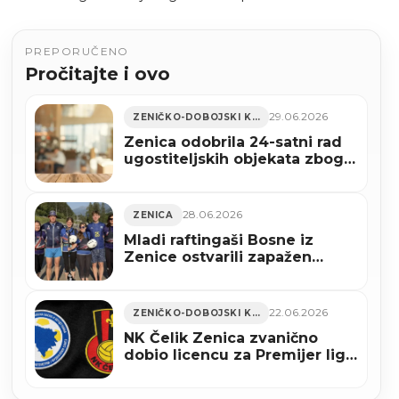
PREPORUČENO
Pročitajte i ovo
29.06.2026
ZENIČKO-DOBOJSKI KANTON
Zenica odobrila 24-satni rad
ugostiteljskih objekata zbog
utakmice BiH – SAD
28.06.2026
ZENICA
Mladi raftingaši Bosne iz
Zenice ostvarili zapažen
nastup na Svjetskom rafting
kupu u Italiji
22.06.2026
ZENIČKO-DOBOJSKI KANTON
NK Čelik Zenica zvanično
dobio licencu za Premijer ligu
BiH