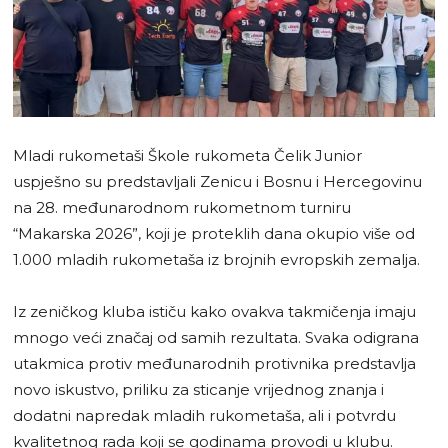
Mladi rukometaši Škole rukometa Čelik Junior
uspješno su predstavljali Zenicu i Bosnu i Hercegovinu
na 28. međunarodnom rukometnom turniru
“Makarska 2026”, koji je proteklih dana okupio više od
1.000 mladih rukometaša iz brojnih evropskih zemalja.
Iz zeničkog kluba ističu kako ovakva takmičenja imaju
mnogo veći značaj od samih rezultata. Svaka odigrana
utakmica protiv međunarodnih protivnika predstavlja
novo iskustvo, priliku za sticanje vrijednog znanja i
dodatni napredak mladih rukometaša, ali i potvrdu
kvalitetnog rada koji se godinama provodi u klubu.