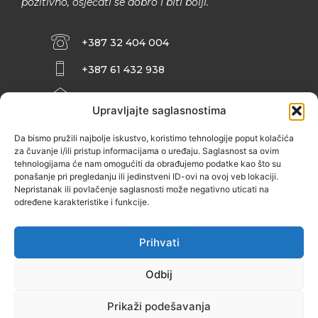
pozitivno, osjećati se dobro i biti bolji.
+387 32 404 004
+387 61 432 938
INFO@ZENIT.BA
Upravljajte saglasnostima
HUSEINA KULENOVIĆA BR. 2 (RK
ZENIČANKA, 3. SPRAT), 72000 ZENICA
Da bismo pružili najbolje iskustvo, koristimo tehnologije poput kolačića
za čuvanje i/ili pristup informacijama o uređaju. Saglasnost sa ovim
tehnologijama će nam omogućiti da obrađujemo podatke kao što su
ponašanje pri pregledanju ili jedinstveni ID-ovi na ovoj veb lokaciji.
Nepristanak ili povlačenje saglasnosti može negativno uticati na
određene karakteristike i funkcije.
Prihvati
Odbij
Prikaži podešavanja