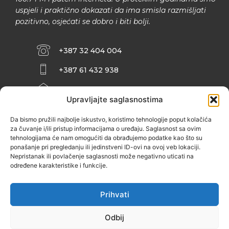
uspjeli i praktično dokazati da ima smisla razmišljati
pozitivno, osjećati se dobro i biti bolji.
+387 32 404 004
+387 61 432 938
INFO@ZENIT.BA
Upravljajte saglasnostima
HUSEINA KULENOVIĆA BR. 2 (RK
ZENIČANKA, 3. SPRAT), 72000 ZENICA
Da bismo pružili najbolje iskustvo, koristimo tehnologije poput kolačića
za čuvanje i/ili pristup informacijama o uređaju. Saglasnost sa ovim
tehnologijama će nam omogućiti da obrađujemo podatke kao što su
ponašanje pri pregledanju ili jedinstveni ID-ovi na ovoj veb lokaciji.
Nepristanak ili povlačenje saglasnosti može negativno uticati na
određene karakteristike i funkcije.
Prihvati
Odbij