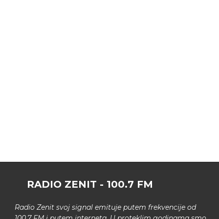
RADIO ZENIT - 100.7 FM
Radio Zenit svoj signal emituje putem frekvencije od
100.7 FM i putem interneta. U proteklim godinama smo