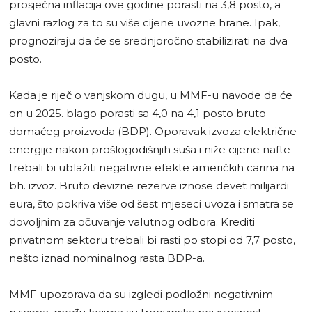
prosječna inflacija ove godine porasti na 3,8 posto, a
glavni razlog za to su više cijene uvozne hrane. Ipak,
prognoziraju da će se srednjoročno stabilizirati na dva
posto.
Kada je riječ o vanjskom dugu, u MMF-u navode da će
on u 2025. blago porasti sa 4,0 na 4,1 posto bruto
domaćeg proizvoda (BDP). Oporavak izvoza električne
energije nakon prošlogodišnjih suša i niže cijene nafte
trebali bi ublažiti negativne efekte američkih carina na
bh. izvoz. Bruto devizne rezerve iznose devet milijardi
eura, što pokriva više od šest mjeseci uvoza i smatra se
dovoljnim za očuvanje valutnog odbora. Krediti
privatnom sektoru trebali bi rasti po stopi od 7,7 posto,
nešto iznad nominalnog rasta BDP-a.
MMF upozorava da su izgledi podložni negativnim