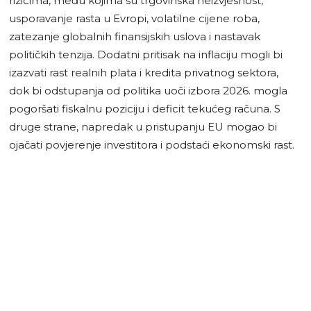
rizicima, među kojima su trgovinska neizvjesnost,
usporavanje rasta u Evropi, volatilne cijene roba,
zatezanje globalnih finansijskih uslova i nastavak
političkih tenzija. Dodatni pritisak na inflaciju mogli bi
izazvati rast realnih plata i kredita privatnog sektora,
dok bi odstupanja od politika uoči izbora 2026. mogla
pogoršati fiskalnu poziciju i deficit tekućeg računa. S
druge strane, napredak u pristupanju EU mogao bi
ojačati povjerenje investitora i podstaći ekonomski rast.