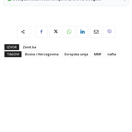
IZVOR
Zenit.ba
TAGOVI
Bosna i Hercegovina
Evropska unija
MMF
nafta