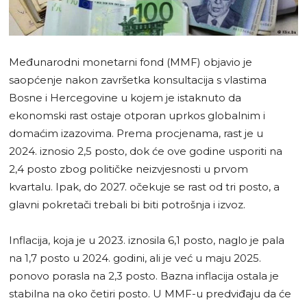
Međunarodni monetarni fond (MMF) objavio je
saopćenje nakon završetka konsultacija s vlastima
Bosne i Hercegovine u kojem je istaknuto da
ekonomski rast ostaje otporan uprkos globalnim i
domaćim izazovima. Prema procjenama, rast je u
2024. iznosio 2,5 posto, dok će ove godine usporiti na
2,4 posto zbog političke neizvjesnosti u prvom
kvartalu. Ipak, do 2027. očekuje se rast od tri posto, a
glavni pokretači trebali bi biti potrošnja i izvoz.
Inflacija, koja je u 2023. iznosila 6,1 posto, naglo je pala
na 1,7 posto u 2024. godini, ali je već u maju 2025.
ponovo porasla na 2,3 posto. Bazna inflacija ostala je
stabilna na oko četiri posto. U MMF-u predviđaju da će