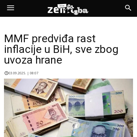
MMF predviđa rast
inflacije u BiH, sve zbog
uvoza hrane
03.09.2025. | 08:07