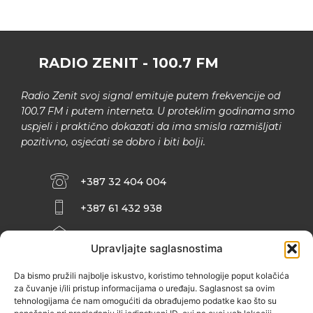
RADIO ZENIT - 100.7 FM
Radio Zenit svoj signal emituje putem frekvencije od
100.7 FM i putem interneta. U proteklim godinama smo
uspjeli i praktično dokazati da ima smisla razmišljati
pozitivno, osjećati se dobro i biti bolji.
+387 32 404 004
+387 61 432 938
INFO@ZENIT.BA
Upravljajte saglasnostima
HUSEINA KULENOVIĆA BR. 2 (RK
ZENIČANKA, 3. SPRAT), 72000 ZENICA
Da bismo pružili najbolje iskustvo, koristimo tehnologije poput kolačića
za čuvanje i/ili pristup informacijama o uređaju. Saglasnost sa ovim
tehnologijama će nam omogućiti da obrađujemo podatke kao što su