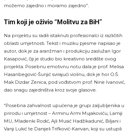
možemo zajedno i moramo zajedno”.
Tim koji je oživio “Molitvu za BiH”
Na projektu su radili istaknuti profesionalci iz različitih
oblasti umjetnosti. Tekst i muziku pjesme napisao je
autor, dok je za aranžman i produkciju zaslužan Igor
Kasapović, čiji je studio bio kreativno središte ovog
projekta. Posebnu emotivnu notu dala je prof. Melisa
Hasanbegović-Šunjić svirajući violinu, dok je hor O.Š.
Mak Dizdar Zenica, pod vođstvom prof. Nine Ivanović,
dao snagu zajedništva kroz svoje glasove.
“Posebna zahvalnost upućena je grupi zaljubljenika u
prirodu i umjetnost – Arminu Armi Mujakoviću, Lamiji
MU, Mladenki Rodić, Ajli Musić Hadžikadunić, Biljani i
Vanji Lukić te Danijeli Trifković-Karivan, koji su ustupili