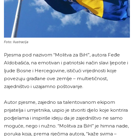
Foto: Ilustracija
Pjesma pod nazivom “Molitva za BiH”, autora Feđe
Aldobašića, na emotivan i patriotski način slavi ljepote i
ljude Bosne i Hercegovine, ističući vrijednosti koje
povezuju građane ove zemlje – multietičnost,
zajedništvo i uzajamno poštovanje.
Autor pjesme, zajedno sa talentovanom ekipom
prijatelja i umjetnika, uspio je stvoriti djelo koje kontrira
podjelama i inspiriše ideju da je zajedništvo ne samo
moguće, nego i nužno. “Molitva za BiH” je himna nade,
poruka koja, prema riječima autora, “kaže svima –