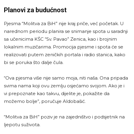
Planovi za budućnost
Pjesma “Molitva za BiH” nije kraj priče, već početak. U
narednom periodu planira se snimanje spota u saradnji
sa učenicima KŠC “Sv. Pavao” Zenica, kao i brojnim
lokalnim muzičarima. Promocija pjesme i spota će se
realizovati putem zeničkih portala i radio stanica, kako
bi se poruka što dalje čula.
“Ova pjesma više nije samo moja, niti naša. Ona pripada
svima nama koji ovu zemlju osjećamo svojom. Ako je i
vi prepoznate kao takvu, dijelite je, pokažite da
možemo bolje”, poručuje Aldobašić.
“Molitva za BiH” poziv je na zajedništvo i podsjetnik na
ljepotu suživota.