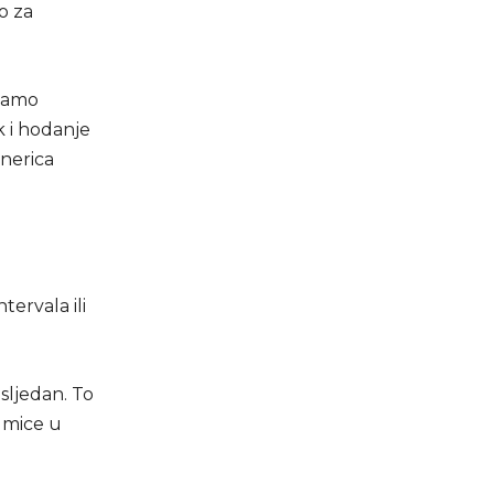
o za
 samo
k i hodanje
enerica
tervala ili
sljedan. To
edmice u