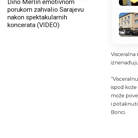
Dino Merlin emotivnom
porukom zahvalio Sarajevu
nakon spektakularnih
koncerata (VIDEO)
Visceralna 
iznenađujuć
“Visceral
ispod kože
može poveća
i potaknuti
Bonci.