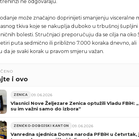
i treninzi ne odgovaraju.
danje može značajno doprinijeti smanjenju visceralne 
snog tkiva koje se nakuplja duboko u trbušnoj šupljini
oničnih bolesti. Stručnjaci preporučuju da se cilja na ok
četiri puta sedmično ili približno 7.000 koraka dnevno, ali
u da je svaki korak u pravom smjeru važan.
UČENO
jte i ovo
09.06.2026
ZENICA
Vlasnici Nove Željezare Zenica optužili Vladu FBiH: 
su im važni samo do izbora“
09.06.2026
ZENIČKO-DOBOJSKI KANTON
Vanredna sjednica Doma naroda PFBiH u četvrtak, 