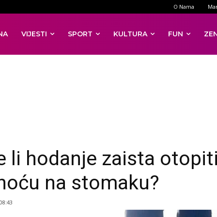
O Nama
Mar
NA
VIJESTI
SPORT
KULTURA
FUN
ZE
 li hodanje zaista otopit
oću na stomaku?
 08:43