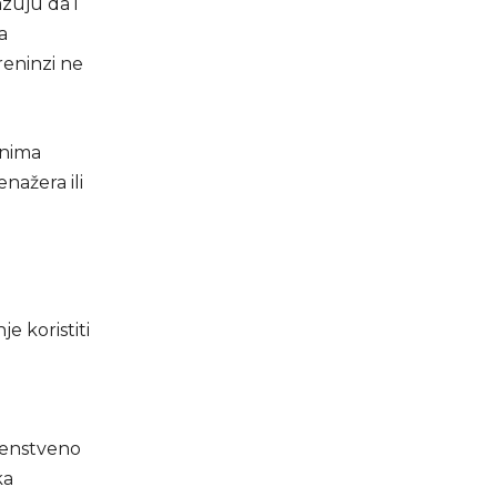
azuju da i
a
reninzi ne
onima
nažera ili
.
je koristiti
venstveno
ka