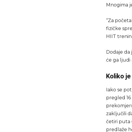
Mnogima je
“Za početa
fizičke spr
HIIT trenin
Dodaje da 
će ga ljudi
Koliko j
Iako se po
pregled 16
prekomjern
zaključili 
četiri puta
predlaže h