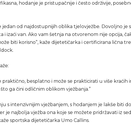
fikasna, hodanje je pristupačnije i često održivije, posebn
 jedan od najdostupnijih oblika tjelovježbe. Dovoljno je
ata i izaći van. Ako vam šetnja na otvorenom nije opcija, ča
že biti korisno”, kaže dijetetičarka i certificirana lična tr
ddock.
aže:
 praktično, besplatno i može se prakticirati u više kraćih in
to ga čini odličnim oblikom vježbanja.”
u s intenzivnijim vježbanjem, s hodanjem je lakše biti do
jer je najbolja vježba ona koje se možete pridržavati iz s
aže sportska dijetetičarka Umo Callins.