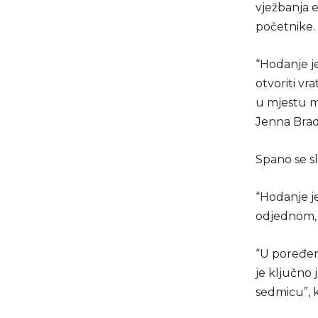
vježbanja e
početnike.
“Hodanje je
otvoriti vr
u mjestu mo
Jenna Bra
Spano se sl
“Hodanje je
odjednom, š
“U poređenj
je ključno 
sedmicu”, k