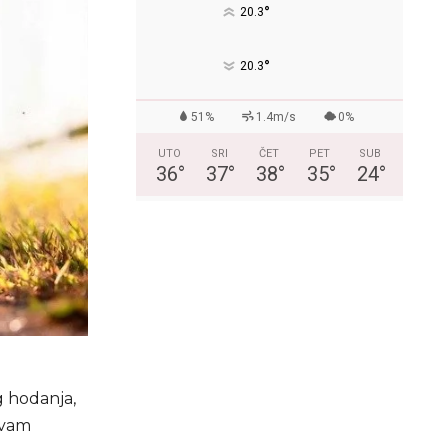
°
20.3
°
20.3
51%
1.4m/s
0%
UTO
SRI
ČET
PET
SUB
36
°
37
°
38
°
35
°
24
°
g hodanja,
 vam