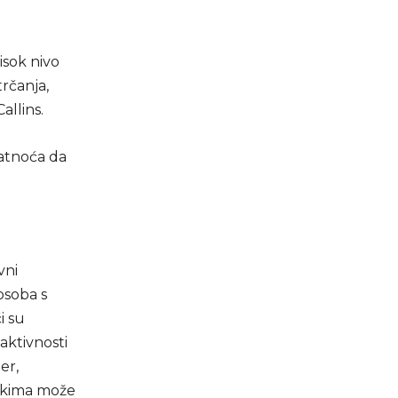
isok nivo
rčanja,
allins.
vatnoća da
vni
osoba s
i su
aktivnosti
er,
nekima može