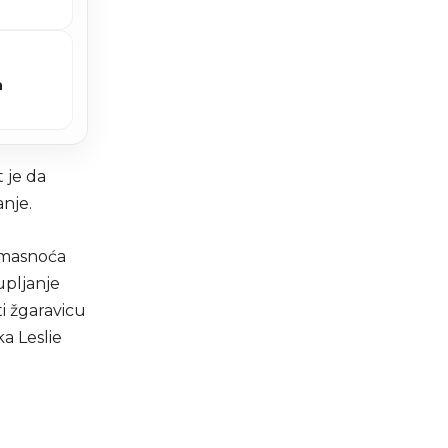
a
 je da
nje.
 masnoća
upljanje
ti žgaravicu
ka Leslie