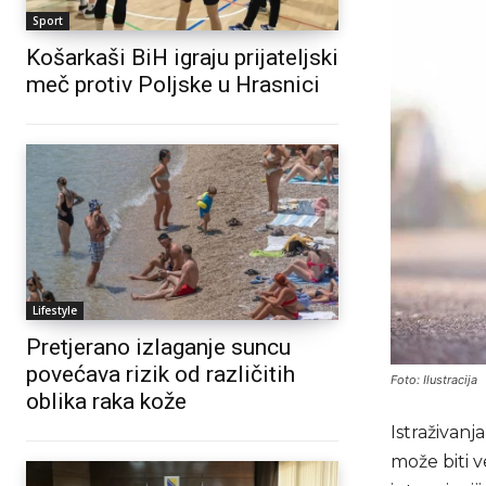
Sport
Košarkaši BiH igraju prijateljski
meč protiv Poljske u Hrasnici
Lifestyle
Pretjerano izlaganje suncu
povećava rizik od različitih
Foto: Ilustracija
oblika raka kože
Istraživan
može biti 