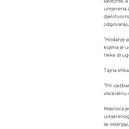
saveznik, a
umjerena a
djelotvorna
odgovaraju
“Hodanje p
kojima je u
neke druge
Tajna efikas
“Pri vježban
visceralnu
Masnoća je
umjerenog 
se oslanjaj