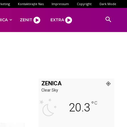
keting
Kontaktirajte Nas
Impressum
Copyright
Dark Mode
NICA
ZENIT
EXTRA
ZENICA
i
Clear Sky
°
C
20.3