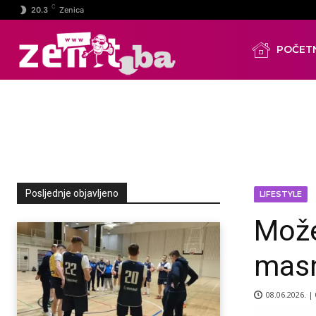
C
20.3
Zenica
POČET
Posljednje objavljeno
LIFESTYLE
Može
masn
08.06.2026. |