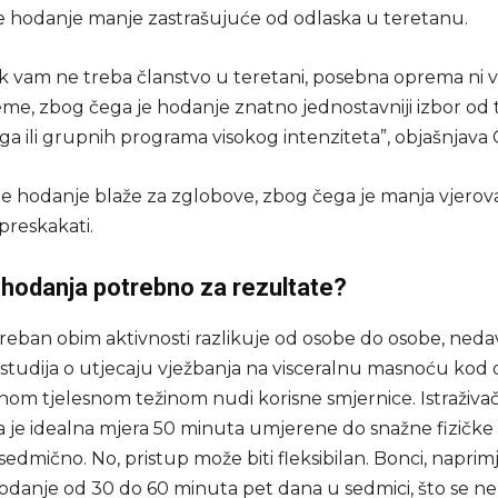
 hodanje manje zastrašujuće od odlaska u teretanu.
k vam ne treba članstvo u teretani, posebna oprema ni v
eme, zbog čega je hodanje znatno jednostavniji izbor od t
ga ili grupnih programa visokog intenziteta”, objašnjava C
je hodanje blaže za zglobove, zbog čega je manja vjero
 preskakati.
e hodanja potrebno za rezultate?
treban obim aktivnosti razlikuje od osobe do osobe, neda
 studija o utjecaju vježbanja na visceralnu masnoću kod 
om tjelesnom težinom nudi korisne smjernice. Istraživač
da je idealna mjera 50 minuta umjerene do snažne fizičke 
 sedmično. No, pristup može biti fleksibilan. Bonci, naprimj
odanje od 30 do 60 minuta pet dana u sedmici, što se 