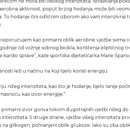
 srećom ne mora biti visokog intenziteta. Istraživanja pok
erobna aktivnost, poput brzog hodanja, može biti veom
. To hodanje čini odličnim izborom ako vam intenzivniji t
.
reporučujem kao primarni oblik aerobne vježbe svima 
godnije od vožnje sobnog bicikla, korištenja eliptičnog tre
 kardio sprave”, kaže sportska dijetetičarka Marie Spano
nosti leži u načinu na koji tijelo koristi energiju:
ju nižeg intenziteta, kao što je hodanje, tijelo ranije počin
 masnoću kao izvor energije.”
 primarni izvor goriva tokom dugotrajnih vježbi nižeg do
intenziteta. S druge strane, vježbe višeg intenziteta pr
u na glikogen, pohranjeni oblik glukoze. Iako su oba obli