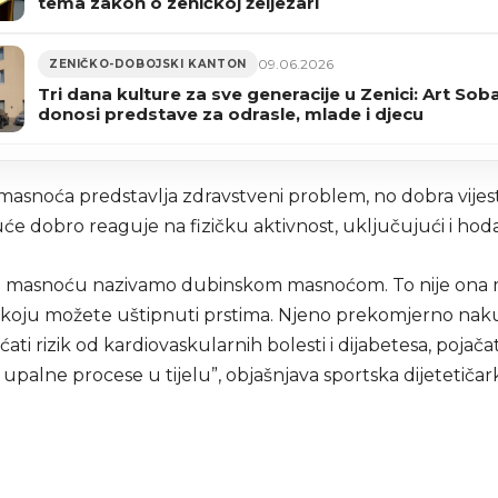
tema zakon o zeničkoj željezari
09.06.2026
ZENIČKO-DOBOJSKI KANTON
Tri dana kulture za sve generacije u Zenici: Art Sob
donosi predstave za odrasle, mlade i djecu
masnoća predstavlja zdravstveni problem, no dobra vijest
e dobro reaguje na fizičku aktivnost, uključujući i hoda
nu masnoću nazivamo dubinskom masnoćom. To nije ona
 koju možete uštipnuti prstima. Njeno prekomjerno nak
ti rizik od kardiovaskularnih bolesti i dijabetesa, pojača
 upalne procese u tijelu”, objašnjava sportska dijetetičar