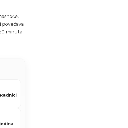
masnoće,
 i povećava
o 50 minuta
„Radnici
jedina