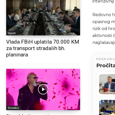
intenzivnij
Redovno ho
opasnog ma
rizik od hr
Vijesti
aktivnosti 
Vlada FBiH uplatila 70.000 KM
naglašavaj
za transport stradalih bh.
planinara
PREPOR
Pročita
Showbiz