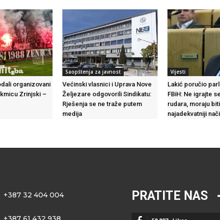
Saopštenja za javnost
Vijesti
odali organizovani
Većinski vlasnici i Uprava Nove
Lakić poručio par
akmicu Zrinjski –
Željezare odgovorili Sindikatu:
FBiH: Ne igrajte 
Rješenja se ne traže putem
rudara, moraju biti
medija
najadekvatniji nač
PRATITE NAS
+387 32 404 004
+387 61 432 938