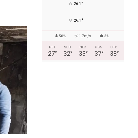
°
26.1
°
26.1
50%
1.7m/s
3%
PET
SUB
NED
PON
UTO
27
°
32
°
33
°
37
°
38
°