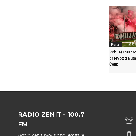
Portal
Robijaši raspr
prijevoz za ut
Čelik
RADIO ZENIT - 100.7
FM
Radio Zenit svoj signal emituje