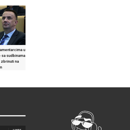
lamentarcima u
se sa sudbinama
 zbrinuti na
in