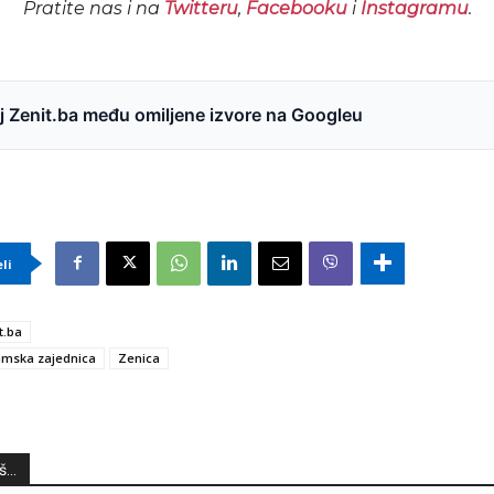
Pratite nas i na
Twitteru
,
Facebooku
i
Instagramu
.
 Zenit.ba među omiljene izvore na Googleu
eli
t.ba
amska zajednica
Zenica
...