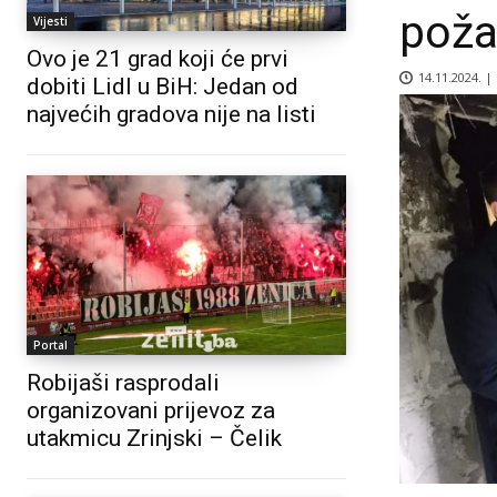
poža
Vijesti
Ovo je 21 grad koji će prvi
14.11.2024. |
dobiti Lidl u BiH: Jedan od
najvećih gradova nije na listi
Portal
Robijaši rasprodali
organizovani prijevoz za
utakmicu Zrinjski – Čelik