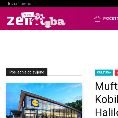
C
26.1
Zenica
POČET
Posljednje objavljeno
KULTURA
Muft
Kobil
Halil