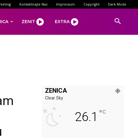
keting
Kontaktirajte Nas
Impressum
Copyright
Dark Mode
NICA
ZENIT
EXTRA
ZENICA
mam
Clear Sky
°
C
26.1
u