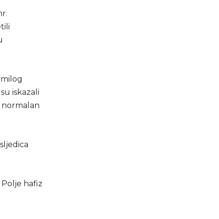
r.
ili
u
emilog
su iskazali
ti normalan
sljedica
 Polje hafiz