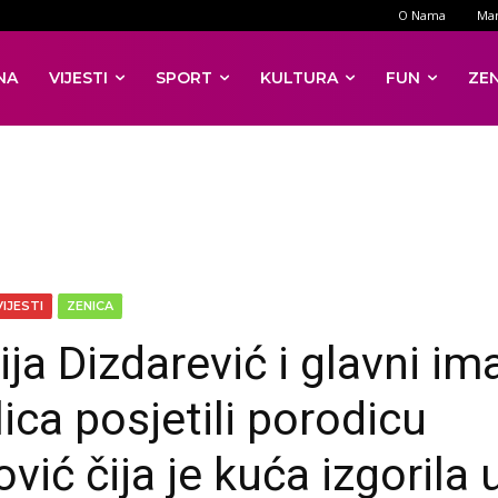
O Nama
Mar
NA
VIJESTI
SPORT
KULTURA
FUN
ZE
VIJESTI
ZENICA
ija Dizdarević i glavni i
ica posjetili porodicu
ović čija je kuća izgorila 