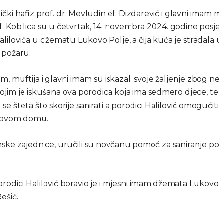
ički hafiz prof. dr. Mevludin ef. Dizdarević i glavni imam m
 Kobilica su u četvrtak, 14. novembra 2024. godine posjet
lilovića u džematu Lukovo Polje, a čija kuća je stradala 
požaru.
m, muftija i glavni imam su iskazali svoje žaljenje zbog n
jim je iskušana ova porodica koja ima sedmero djece, te 
se šteta što skorije sanirati a porodici Halilović omogući
ihovom domu.
mske zajednice, uručili su novčanu pomoć za saniranje po
orodici Halilović boravio je i mjesni imam džemata Lukovo
Rešić.