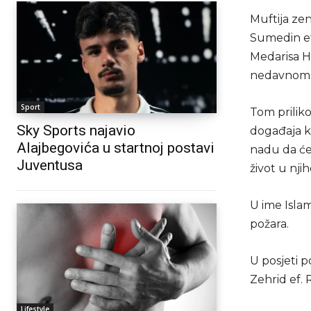
Muftija zen
Sumedin ef.
Medarisa Ha
nedavnom 
Sport
Tom priliko
Sky Sports najavio
događaja ko
Alajbegovića u startnoj postavi
nadu da će 
Juventusa
život u nj
U ime Isla
požara.
U posjeti p
Zehrid ef. 
Lifestyle