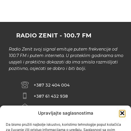
RADIO ZENIT - 100.7 FM
Radio Zenit svoj signal emituje putem frekvencije od
100.7 FM i putem interneta. U proteklim godinama smo
uspjeli i praktično dokazati da ima smisla razmišljati
pozitivno, osjećati se dobro i biti bolji.
+387 32 404 004
+387 61 432 938
INFO@ZENIT.BA
Upravljajte saglasnostima
HUSEINA KULENOVIĆA BR. 2 (RK
ZENIČANKA, 3. SPRAT), 72000 ZENICA
Da bismo pružili najbolje iskustvo, koristimo tehnologije poput kolačića
za čuvanje i/ili pristup informacijama o uređaju. Saglasnost sa ovim