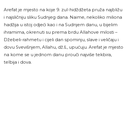
Arefat je mjesto na koje 9. zul-hidždžeta pruža najbližu
i najsličniju sliku Sudnjeg dana. Naime, nekoliko miliona
hadžija u istoj odjeći kao i na Sudnjem danu, u bijelim
ihramima, okrenuti su prema brdu Allahove milosti –
Džebeli-rahmetu i cijeli dan spominju, slave i veličaju i
dovu Svevišnjem, Allahu, dž.š., upućuju. Arefat je mjesto
na kome se u jednom danu prouči najviše tekbira,
telbija i dova.