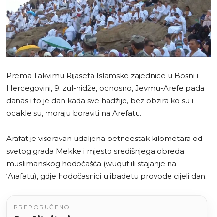
Prema Takvimu Rijaseta Islamske zajednice u Bosni i
Hercegovini, 9. zul-hidže, odnosno, Jevmu-Arefe pada
danas i to je dan kada sve hadžije, bez obzira ko su i
odakle su, moraju boraviti na Arefatu.
Arafat je visoravan udaljena petneestak kilometara od
svetog grada Mekke i mjesto središnjega obreda
muslimanskog hodočašća (wuquf ili stajanje na
‘Arafatu), gdje hodočasnici u ibadetu provode cijeli dan.
PREPORUČENO