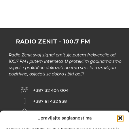
RADIO ZENIT - 100.7 FM
Radio Zenit svoj signal emituje putem frekvencije od
100.7 FM i putem interneta. U proteklim godinama smo
uspjeli i praktično dokazati da ima smisla razmišljati
pozitivno, osjećati se dobro i biti bolji.
+387 32 404 004
+387 61 432 938
INFO@ZENIT.BA
Upravljajte saglasnostima
HUSEINA KULENOVIĆA BR. 2 (RK
ZENIČANKA, 3. SPRAT), 72000 ZENICA