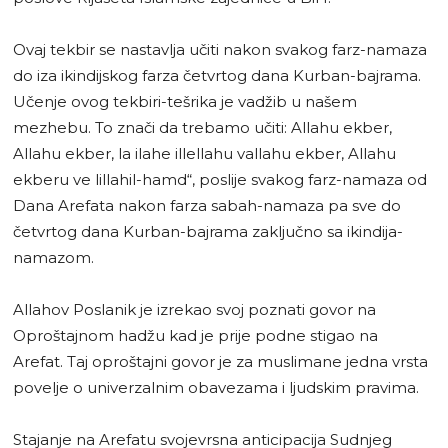
Ovaj tekbir se nastavlja učiti nakon svakog farz-namaza
do iza ikindijskog farza četvrtog dana Kurban-bajrama.
Učenje ovog tekbiri-tešrika je vadžib u našem
mezhebu. To znači da trebamo učiti: Allahu ekber,
Allahu ekber, la ilahe illellahu vallahu ekber, Allahu
ekberu ve lillahil-hamd“, poslije svakog farz-namaza od
Dana Arefata nakon farza sabah-namaza pa sve do
četvrtog dana Kurban-bajrama zaključno sa ikindija-
namazom.
Allahov Poslanik je izrekao svoj poznati govor na
Oproštajnom hadžu kad je prije podne stigao na
Arefat. Taj oproštajni govor je za muslimane jedna vrsta
povelje o univerzalnim obavezama i ljudskim pravima.
Stajanje na Arefatu svojevrsna anticipacija Sudnjeg