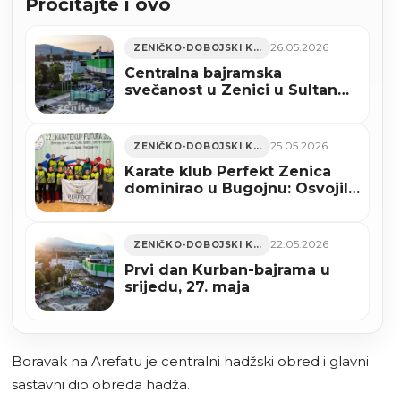
Pročitajte i ovo
26.05.2026
ZENIČKO-DOBOJSKI KANTON
Centralna bajramska
svečanost u Zenici u Sultan
Ahmedovoj džamiji
25.05.2026
ZENIČKO-DOBOJSKI KANTON
Karate klub Perfekt Zenica
dominirao u Bugojnu: Osvojili
28 medalja i svih šest pehara
(FOTO)
22.05.2026
ZENIČKO-DOBOJSKI KANTON
Prvi dan Kurban-bajrama u
srijedu, 27. maja
Boravak na Arefatu je centralni hadžski obred i glavni
sastavni dio obreda hadža.