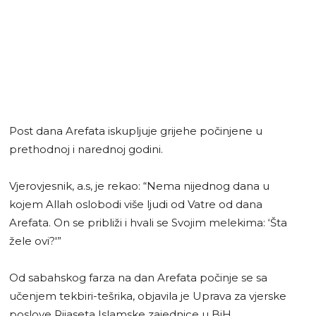
Post dana Arefata iskupljuje grijehe počinjene u
prethodnoj i narednoj godini.
Vjerovjesnik, a.s, je rekao: “Nema nijednog dana u
kojem Allah oslobodi više ljudi od Vatre od dana
Arefata. On se približi i hvali se Svojim melekima: ‘Šta
žele ovi?'”
Od sabahskog farza na dan Arefata počinje se sa
učenjem tekbiri-tešrika, objavila je Uprava za vjerske
poslove Rijaseta Islamske zajednice u BiH.