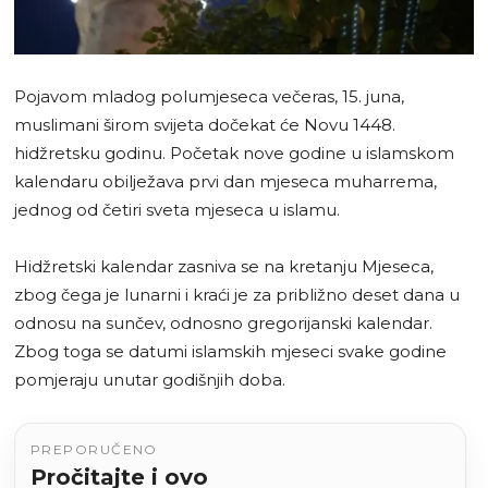
Pojavom mladog polumjeseca večeras, 15. juna,
muslimani širom svijeta dočekat će Novu 1448.
hidžretsku godinu. Početak nove godine u islamskom
kalendaru obilježava prvi dan mjeseca muharrema,
jednog od četiri sveta mjeseca u islamu.
Hidžretski kalendar zasniva se na kretanju Mjeseca,
zbog čega je lunarni i kraći je za približno deset dana u
odnosu na sunčev, odnosno gregorijanski kalendar.
Zbog toga se datumi islamskih mjeseci svake godine
pomjeraju unutar godišnjih doba.
PREPORUČENO
Pročitajte i ovo