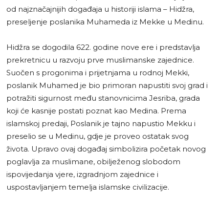
od najznačajnijih događaja u historiji islama – Hidžra,
preseljenje poslanika Muhameda iz Mekke u Medinu.
Hidžra se dogodila 622. godine nove ere i predstavlja
prekretnicu u razvoju prve muslimanske zajednice.
Suočen s progonima i prijetnjama u rodnoj Mekki,
poslanik Muhamed je bio primoran napustiti svoj grad i
potražiti sigurnost među stanovnicima Jesriba, grada
koji će kasnije postati poznat kao Medina. Prema
islamskoj predaji, Poslanik je tajno napustio Mekku i
preselio se u Medinu, gdje je proveo ostatak svog
života. Upravo ovaj događaj simbolizira početak novog
poglavlja za muslimane, obilježenog slobodom
ispovijedanja vjere, izgradnjom zajednice i
uspostavljanjem temelja islamske civilizacije.