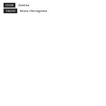
IZVOR
Zenit.ba
TAGOVI
Bosna i Hercegovina