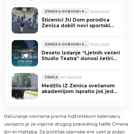
15.06.2026
ZENIČKO-DOBOJSKI KANTON
Štićenici JU Dom porodica
Zenica dobili novi sportski
poligon, uskoro će i fasadu
15.06.2026
ZENIČKO-DOBOJSKI KANTON
Deseto izdanje “Ljetnih večeri
Studio Teatra” donosi četiri
predstave i koncert Eldina
Huseinbegovića
07.06.2026
ZENICA
Medžlis IZ Zenica svečanom
akademijom ispratio još jednu
uspješnu mektebsku godinu
(VIDEO+FOTO)
Računanje vremena prema hidžretskom kalendaru
usvojeno je za vrijeme drugog pravednog halife Omera
ibn el-Hattaba. Za početak islamske ere uzet je jedan