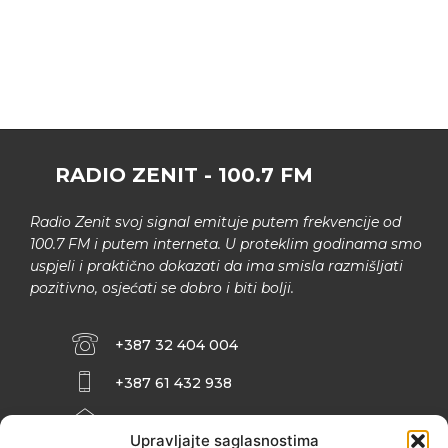
RADIO ZENIT - 100.7 FM
Radio Zenit svoj signal emituje putem frekvencije od
100.7 FM i putem interneta. U proteklim godinama smo
uspjeli i praktično dokazati da ima smisla razmišljati
pozitivno, osjećati se dobro i biti bolji.
+387 32 404 004
+387 61 432 938
INFO@ZENIT.BA
Upravljajte saglasnostima