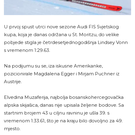
U prvoj spust utrci nove sezone Audi FIS Svjetskog
kupa, koja je danas održana u St. Moritzu, do velike
pobjede stigla je četrdesetjednogodišnja Lindsey Vonn
s vremenom 1:29.63.
Na podijumu su se, iza iskusne Amerikanke,
pozicionirale Magdalena Egger i Mirjam Puchner iz
Austrije.
Elvedina Muzaferija, najbolja bosanskohercegovačka
alpska skijašica, danas nije upisala željene bodove. Sa
startnim brojem 43 u ciljnu ravninu je ušla 39. s
vremenom 1:33.61, što je na kraju bilo dovoljno za 49.
mjesto.