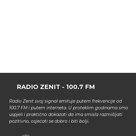
RADIO ZENIT - 100.7 FM
Radio Zenit svoj signal emituje putem frekvencije od
100.7 FM i putem interneta. U proteklim godinama smo
uspjeli i praktično dokazati da ima smisla razmišljati
pozitivno, osjećati se dobro i biti bolji.