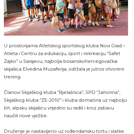
U prostorijama Atletskog sportskog kluba Novi Grad –
Atleta i Centru za edukaciju, sport i rekreaciju “Safet
Zajko” u Sarajevu, najbolja bosanskohercegovačka
skijašica Elvedina Muzaferija, održala je jutros otvoreni
trening.
Članovi Skijaškog kluba “Bjelašnica”, SPD “Jahorina”,
Skijaškog kluba “ZE-2010” i kluba domaćina uz najbolju
bh. alpsku skijašicu vrijedno su radili i kroz zabavu
naučili nove vježbe.
Druženje je nastavljeno uz rođendansku tortu i slatke