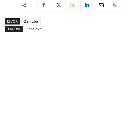
IZVOR
Zenit.ba
TAGOVI
Sarajevo