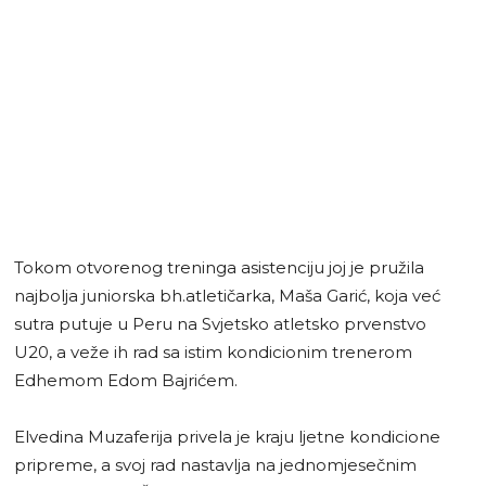
Tokom otvorenog treninga asistenciju joj je pružila
najbolja juniorska bh.atletičarka, Maša Garić, koja već
sutra putuje u Peru na Svjetsko atletsko prvenstvo
U20, a veže ih rad sa istim kondicionim trenerom
Edhemom Edom Bajrićem.
Elvedina Muzaferija privela je kraju ljetne kondicione
pripreme, a svoj rad nastavlja na jednomjesečnim