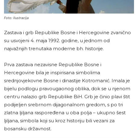
Foto: Ilustracija
Zastava i grb Republike Bosne i Hercegovine zvanično
su usvojeni 4. maja 1992. godine, u jednom od
najvažnijih trenutaka moderne bh. historije.
Prva zastava nezavisne Republike Bosne i
Hercegovine bila je inspirisana simbolima
srednjovjekovne Bosne i dinastije Kotromanić. Imala je
bijelu podlogu pravougaonog oblika, dok se u njenom
centru nalazio grb Republike BiH. Grb je činio plavi štit
podijeljen srebrnom dijagonalnom gredom, s po tri
zlatna ljiljana raspoređena u oba polja – ukupno šest
ljiljana, simbola koji su kroz historiju bili vezani za
bosansku državnost.