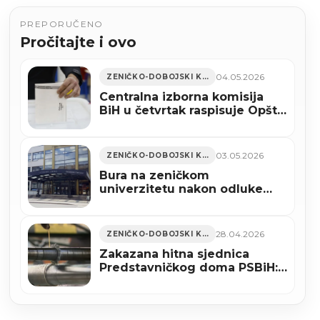
PREPORUČENO
Pročitajte i ovo
04.05.2026
ZENIČKO-DOBOJSKI KANTON
Centralna izborna komisija
BiH u četvrtak raspisuje Opšte
izbore
03.05.2026
ZENIČKO-DOBOJSKI KANTON
Bura na zeničkom
univerzitetu nakon odluke
Ustavnog suda BiH (VIDEO)
28.04.2026
ZENIČKO-DOBOJSKI KANTON
Zakazana hitna sjednica
Predstavničkog doma PSBiH:
Fokus na zaštiti domaće
proizvodnje čelika