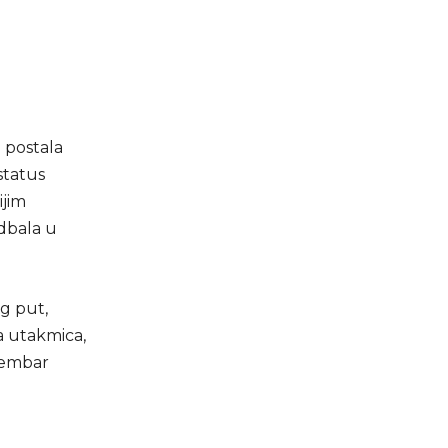
e postala
status
ijim
udbala u
g put,
ka utakmica,
ovembar