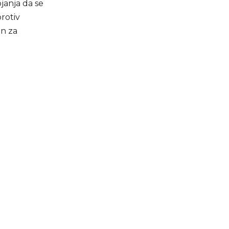
ojanja da se
rotiv
an za