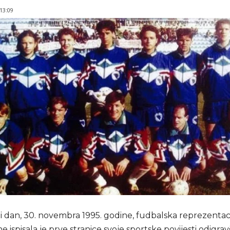
 13:09
i dan, 30. novembra 1995. godine, fudbalska reprezentaci
 ispisala je prve stranice svoje sportske povijesti odigrav