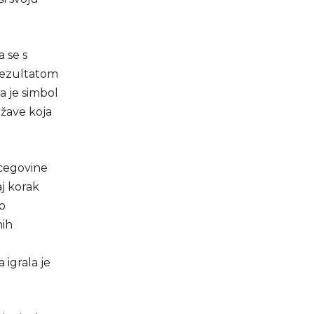
a se s
 rezultatom
a je simbol
žave koja
rcegovine
aj korak
ko
nih
igrala je