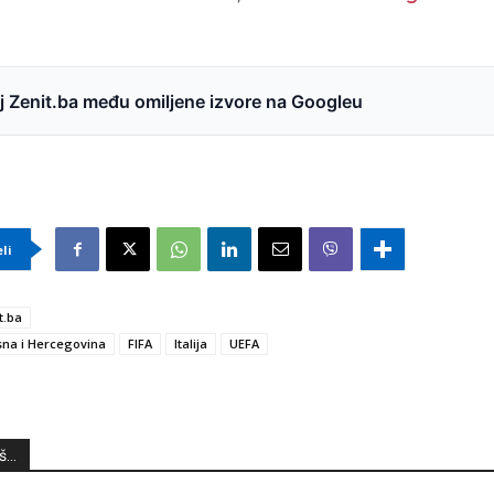
 Zenit.ba među omiljene izvore na Googleu
eli
t.ba
na i Hercegovina
FIFA
Italija
UEFA
...