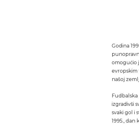
Godina 1998
punopravna
omogućio j
evropskim 
našoj zemlj
Fudbalska 
izgradivši 
svaki gol 
1995., dan 