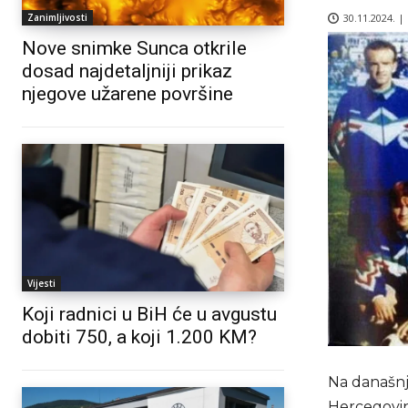
30.11.2024. |
Zanimljivosti
Nove snimke Sunca otkrile
dosad najdetaljniji prikaz
njegove užarene površine
Vijesti
Koji radnici u BiH će u avgustu
dobiti 750, a koji 1.200 KM?
Na današnj
Hercegovine