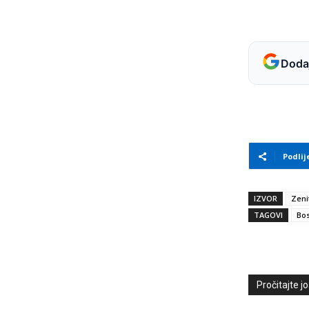
Dodaj
Podlij
IZVOR
Zeni
TAGOVI
Bos
Pročitajte još