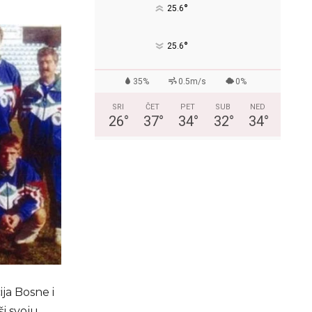
°
25.6
°
25.6
35%
0.5m/s
0%
SRI
ČET
PET
SUB
NED
26
°
37
°
34
°
32
°
34
°
ja Bosne i
ši svoju