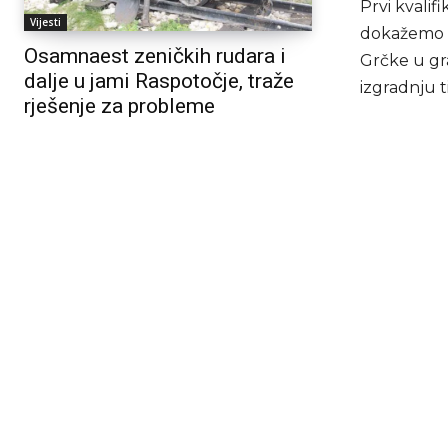
Prvi kvalif
Vijesti
dokažemo n
Osamnaest zeničkih rudara i
Grčke u gr
dalje u jami Raspotočje, traže
izgradnju t
rješenje za probleme