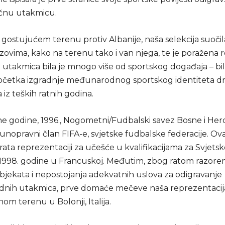
čnu utakmicu.
a gostujućem terenu protiv Albanije, naša selekcija suočil
azovima, kako na terenu tako i van njega, te je poražena
ta utakmica bila je mnogo više od sportskog događaja – bil
očetka izgradnje međunarodnog sportskog identiteta dr
a iz teških ratnih godina.
e godine, 1996., Nogometni/Fudbalski savez Bosne i He
unopravni član FIFA-e, svjetske fudbalske federacije. Ov
vrata reprezentaciji za učešće u kvalifikacijama za Svjets
1998. godine u Francuskoj. Međutim, zbog ratom razore
objekata i nepostojanja adekvatnih uslova za odigravanje
ih utakmica, prve domaće mečeve naša reprezentacija 
om terenu u Bolonji, Italija.