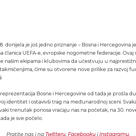
. donijela je još jedno priznanje – Bosna i Hercegovina j
 članica UEFA-e, evropske nogometne federacije. Ovaj 
e našim ekipama i klubovima da učestvuju u najprestižn
takmičenjima, čime su otvorene nove prilike za razvoj f
i.
reprezentacija Bosne i Hercegovine od tada je prošla du
svoj identitet i ostavivši trag na međunarodnoj sceni. Sva
i svaki trenutak ponosa vraćaju nas na početak, na 30. n
kada je sve počelo.
Pratite nas i na
Twitteru
,
Facebooku
i
Instagramu
.