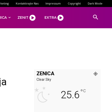
keting
Kontaktirajte Nas
Impressum
Copyright
Dark Mode
NICA
ZENIT
EXTRA
ZENICA
ja
Clear Sky
°
C
25.6