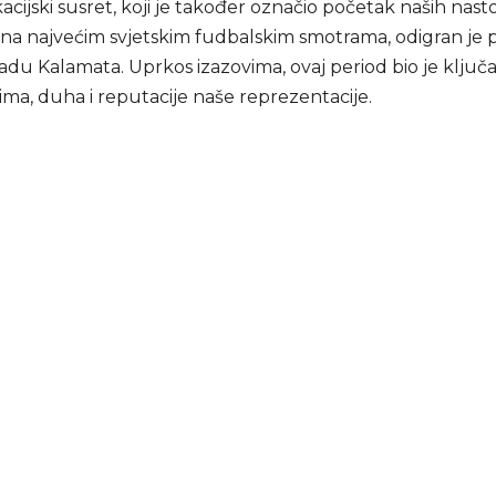
ikacijski susret, koji je također označio početak naših nast
a najvećim svjetskim fudbalskim smotrama, odigran je p
adu Kalamata. Uprkos izazovima, ovaj period bio je ključ
ima, duha i reputacije naše reprezentacije.