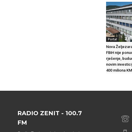
Portal
Nova Željezara
FBiH nije ponu
rješenje, budu
novim investic
400 miliona KM
RADIO ZENIT - 100.7
FM