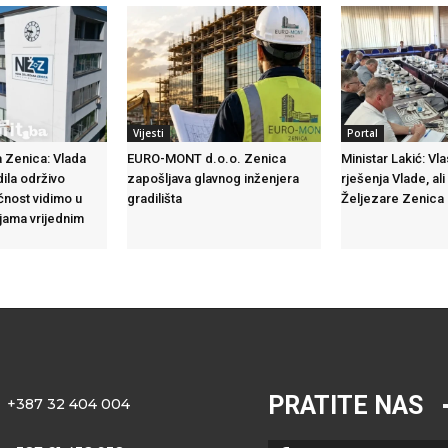
Vijesti
Portal
 Zenica: Vlada
EURO-MONT d.o.o. Zenica
Ministar Lakić: Vl
dila održivo
zapošljava glavnog inženjera
rješenja Vlade, ali
ćnost vidimo u
gradilišta
Željezare Zenica n
ijama vrijednim
PRATITE NAS
+387 32 404 004