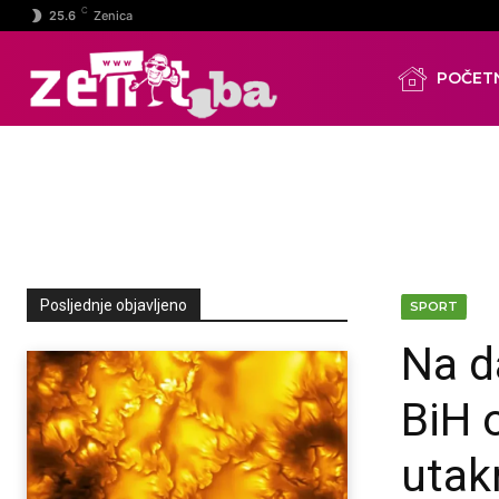
C
25.6
Zenica
POČET
Posljednje objavljeno
SPORT
Na d
BiH 
utak