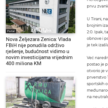
prvu zvani
U Tirani, n
brojnim iz
Portal
2:0. Ipak, 
obnove i p
Nova Željezara Zenica: Vlada
FBiH nije ponudila održivo
je tek izašl
rješenje, budućnost vidimo u
novim investicijama vrijednim
Već naredn
400 miliona KM
postao je p
otvorio je 
prvenstvo 
sportskih 
međunarodn
na neutraln