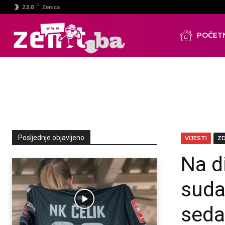
C
23.6
Zenica
POČET
Posljednje objavljeno
VIJESTI
Z
Na d
suda
sed