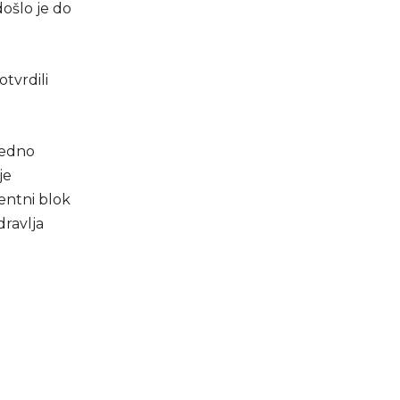
ošlo je do
tvrdili
 jedno
je
entni blok
ravlja