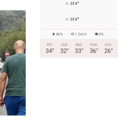
°
23.6
°
23.6
46%
1.2m/s
0%
PET
SUB
NED
PON
UTO
34
°
32
°
33
°
36
°
26
°