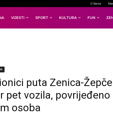
O Nama
Mar
NA
VIJESTI
SPORT
KULTURA
FUN
ZE
DK
ionici puta Zenica-Žepče
r pet vozila, povrijeđeno
am osoba