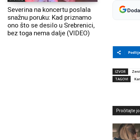
Severina na koncertu poslala
Dodaj
snažnu poruku: Kad priznamo
ono što se desilo u Srebrenici,
bez toga nema dalje (VIDEO)
Podlij
IZVOR
Zeni
TAGOVI
Kan
Pročitajte još