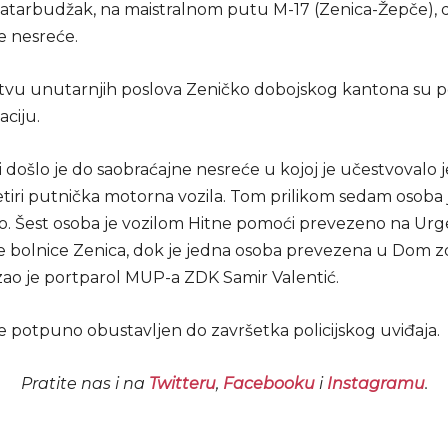
atarbudžak, na maistralnom putu M-17 (Zenica-Žepče), d
e nesreće.
stvu unutarnjih poslova Zeničko dobojskog kantona su po
ciju.
ti došlo je do saobraćajne nesreće u kojoj je učestvovalo
etiri putnička motorna vozila. Tom prilikom sedam osoba 
o. Šest osoba je vozilom Hitne pomoći prevezeno na Urg
 bolnice Zenica, dok je jedna osoba prevezena u Dom zd
zao je portparol MUP-a ZDK Samir Valentić.
e potpuno obustavljen do završetka policijskog uviđaja.
Pratite nas i na
Twitteru
,
Facebooku
i
Instagramu
.