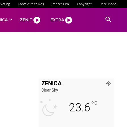
keting
Kontaktirajte Nas
Impressum
Copyright
Dark Mode
NICA
ZENIT
EXTRA
ZENICA
Clear Sky
°
C
23.6