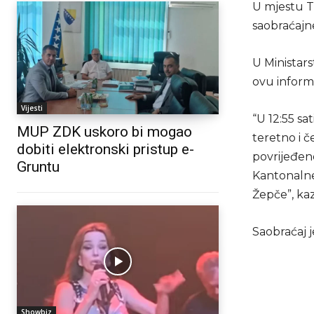
U mjestu T
saobraćajn
U Ministar
ovu informa
Vijesti
“U 12:55 sa
MUP ZDK uskoro bi mogao
teretno i č
dobiti elektronski pristup e-
povrijeđen
Gruntu
Kantonalne
Žepče”, ka
Saobraćaj j
Showbiz