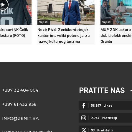
Vijesti
Vijesti
 dresovi NK Čelik
Nezir Pivić: Zeničko-dobojski
MUP ZDK uskoro 
Mostaru (FOTO)
kanton ima veliki potencijal za
dobiti elektronski
razvoj kulturnog turizma
Gruntu
PRATITE NAS
+387 32 404 004
+387 61 432 938
58,897
Likes
2,747
Pratitelji
INFO@ZENIT.BA
93
Pratitelji