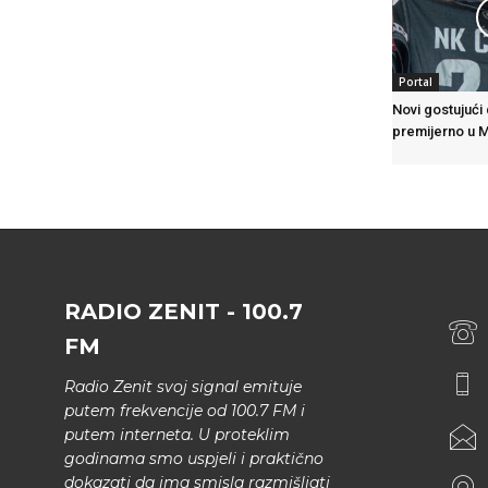
Portal
Novi gostujući
premijerno u 
RADIO ZENIT - 100.7
FM
Radio Zenit svoj signal emituje
putem frekvencije od 100.7 FM i
putem interneta. U proteklim
godinama smo uspjeli i praktično
dokazati da ima smisla razmišljati