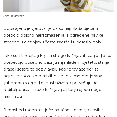
Foto: Ilustracija
Uobičajeno je vjerovanje da su najmlađa djeca u
porodici obično najrazmaženija, a određene navike
stečene u djetinjstvu često zadrže i u odrasloj dobi.
Iako su isti roditelji koji su strogo kažnjavali stariju djecu,
posvećuju posebnu pažnju najmlađem djetetu, starija
braća i sestre to doživljavaju kao “provlačenje” za
najmlađe. Ako smo mislili da je to samo pretjerana
ljubomora starije djece, istraživanja potvrđuju da
roditelji doista strože kažnjavaju stariju djecu nego
najmlađu.
Redoslijed rođenja utječe na ličnost djece, a navike i
osobine koje djeca razviju često ih prate i u odraslom