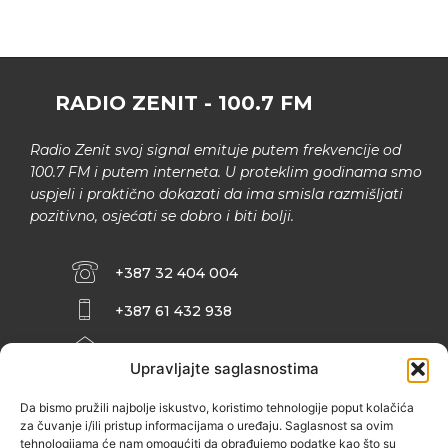
RADIO ZENIT - 100.7 FM
Radio Zenit svoj signal emituje putem frekvencije od
100.7 FM i putem interneta. U proteklim godinama smo
uspjeli i praktično dokazati da ima smisla razmišljati
pozitivno, osjećati se dobro i biti bolji.
+387 32 404 004
+387 61 432 938
INFO@ZENIT.BA
Upravljajte saglasnostima
HUSEINA KULENOVIĆA BR. 2 (RK
ZENIČANKA, 3. SPRAT), 72000 ZENICA
Da bismo pružili najbolje iskustvo, koristimo tehnologije poput kolačića
za čuvanje i/ili pristup informacijama o uređaju. Saglasnost sa ovim
tehnologijama će nam omogućiti da obrađujemo podatke kao što su