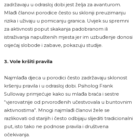
zadržavaju u odrasloj dobi jest želja za avanturom.
Mlađi članovi porodice često su skloniji preuzimanju
rizika i uživaju u pomicanju granica. Uvijek su spremni
za aktivnosti poput skakanja padobranom ili
istraživanja napuštenih mjesta jer im uzbuđenje donosi
osjećaj slobode i zabave, pokazuju studije.
3. Vole kršiti pravila
Najmlađa djeca u porodici često zadržavaju sklonost
kršenju pravila i u odrasloj dobi. Psiholog Frank
Sulloway primjećuje kako su mlađa braća i sestre
“vjerovatnije od prvorođenih učestvovala u buntovnim
aktivnostima”. Mnogi najmlađi članovi žele se
razlikovati od starijih i često odbijaju slijediti tradicionalni
put, isto tako ne podnose pravila i društvena
očekivanja.