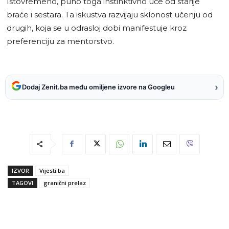
Istovremeno, puno toga instinktivno uče od starije
braće i sestara. Ta iskustva razvijaju sklonost učenju od
drugih, koja se u odrasloj dobi manifestuje kroz
preferenciju za mentorstvo.
›
Dodaj Zenit.ba među omiljene izvore na Googleu
IZVOR
Vijesti.ba
TAGOVI
granični prelaz