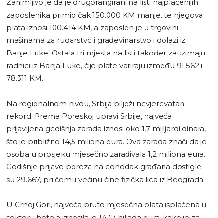
Zanimljivo je da je drugorangirani na listi najplaćenijih
zaposlenika primio čak 150.000 KM manje, te njegova
plata iznosi 100.414 KM, a zaposlen je u trgovini
mašinama za rudarstvo i građevinarstvo i dolazi iz
Banje Luke. Ostala tri mjesta na listi također zauzimaju
radnici iz Banja Luke, čije plate variraju između 91.562 i
78.311 KM.
Na regionalnom nivou, Srbija bilježi nevjerovatan
rekord. Prema Poreskoj upravi Srbije, najveća
prijavljena godišnja zarada iznosi oko 1,7 milijardi dinara,
što je približno 14,5 miliona eura. Ova zarada znači da je
osoba u prosjeku mjesečno zarađivala 1,2 miliona eura.
Godišnje prijave poreza na dohodak građana dostigle
su 29.667, pri čemu većinu čine fizička lica iz Beograda.
U Crnoj Gori, najveća bruto mjesečna plata isplaćena u
sektoru hotela iznosila je 147,7 hiljada eura, kako je za