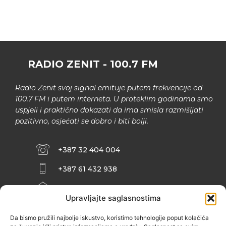
RADIO ZENIT - 100.7 FM
Radio Zenit svoj signal emituje putem frekvencije od
100.7 FM i putem interneta. U proteklim godinama smo
uspjeli i praktično dokazati da ima smisla razmišljati
pozitivno, osjećati se dobro i biti bolji.
+387 32 404 004
+387 61 432 938
INFO@ZENIT.BA
Upravljajte saglasnostima
HUSEINA KULENOVIĆA BR. 2 (RK
ZENIČANKA, 3. SPRAT), 72000 ZENICA
Da bismo pružili najbolje iskustvo, koristimo tehnologije poput kolačića