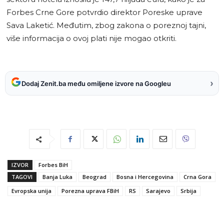
Forbes Crne Gore potvrdio direktor Poreske uprave
Sava Laketić. Međutim, zbog zakona o poreznoj tajni,
više informacija o ovoj plati nije mogao otkriti.
›
Dodaj Zenit.ba među omiljene izvore na Googleu
IZVOR
Forbes BiH
TAGOVI
Banja Luka
Beograd
Bosna i Hercegovina
Crna Gora
Evropska unija
Porezna uprava FBiH
RS
Sarajevo
Srbija