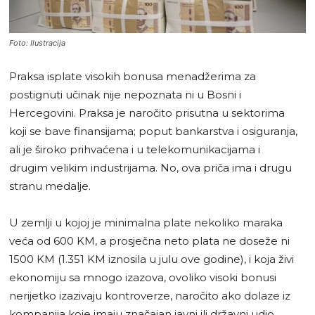
Foto: Ilustracija
Praksa isplate visokih bonusa menadžerima za
postignuti učinak nije nepoznata ni u Bosni i
Hercegovini. Praksa je naročito prisutna u sektorima
koji se bave finansijama; poput bankarstva i osiguranja,
ali je široko prihvaćena i u telekomunikacijama i
drugim velikim industrijama. No, ova priča ima i drugu
stranu medalje.
U zemlji u kojoj je minimalna plate nekoliko maraka
veća od 600 KM, a prosječna neto plata ne doseže ni
1500 KM (1.351 KM iznosila u julu ove godine), i koja živi
ekonomiju sa mnogo izazova, ovoliko visoki bonusi
nerijetko izazivaju kontroverze, naročito ako dolaze iz
kompanija koje imaju značajan javni ili državni udio.