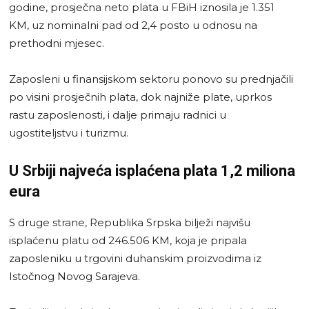
godine, prosječna neto plata u FBiH iznosila je 1.351
KM, uz nominalni pad od 2,4 posto u odnosu na
prethodni mjesec.
Zaposleni u finansijskom sektoru ponovo su prednjačili
po visini prosječnih plata, dok najniže plate, uprkos
rastu zaposlenosti, i dalje primaju radnici u
ugostiteljstvu i turizmu.
U Srbiji najveća isplaćena plata 1,2 miliona
eura
S druge strane, Republika Srpska bilježi najvišu
isplaćenu platu od 246.506 KM, koja je pripala
zaposleniku u trgovini duhanskim proizvodima iz
Istočnog Novog Sarajeva.