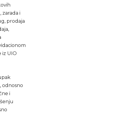
kovih
 zarada i
ug, prodaja
aja,
a
kvidacionom
 iz UIO
tupak
a, odnosno
čne i
ašenju
sno