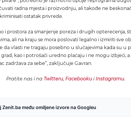
 pivare”, potrebno je razmotriti opcije reprograma dugov
uvati radna mjesta i proizvodnju, ali takođe ne beskonač
skriminisati ostatak privrede.
o i prostora za smanjenje poreza i drugih opterećenja, št
ma, ali na kraju se mora poslovati legalno i izmiriti sve o
e da vlasti ne tragaju posebno u slučajevima kada su u p
 grad, kao i potrošači uredno plaćaju i ne mogu izbjeći, 
ac zadržava za sebe”, zaključuje Gavran.
Pratite nas i na
Twitteru
,
Facebooku
i
Instagramu
.
 Zenit.ba među omiljene izvore na Googleu