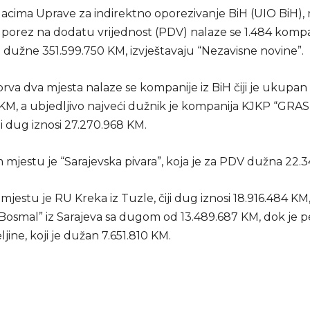
cima Uprave za indirektno oporezivanje BiH (UIO BiH), 
 porez na dodatu vrijednost (PDV) nalaze se 1.484 kompa
dužne 351.599.750 KM, izvještavaju “Nezavisne novine”.
prva dva mjesta nalaze se kompanije iz BiH čiji je ukupa
KM, a ubjedljivo najveći dužnik je kompanija KJKP “GRAS”
iji dug iznosi 27.270.968 KM.
mjestu je “Sarajevska pivara”, koja je za PDV dužna 22.3
jestu je RU Kreka iz Tuzle, čiji dug iznosi 18.916.484 KM
Bosmal” iz Sarajeva sa dugom od 13.489.687 KM, dok je p
eljine, koji je dužan 7.651.810 KM.