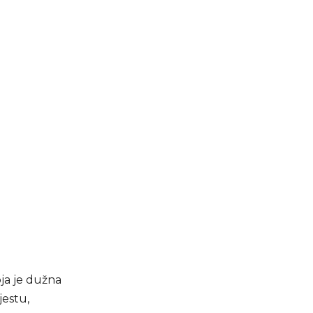
ja je dužna
estu,