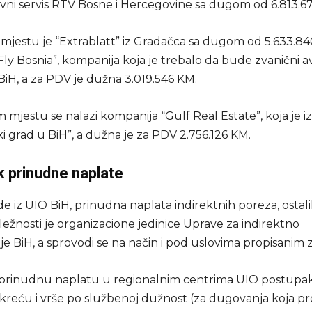
Javni servis RTV Bosne i Hercegovine sa dugom od 6.813.6
jestu je “Extrablatt” iz Gradačca sa dugom od 5.633.8
Fly Bosnia”, kompanija koja je trebalo da bude zvanični av
BiH, a za PDV je dužna 3.019.546 KM.
mjestu se nalazi kompanija “Gulf Real Estate”, koja je iz
ki grad u BiH”, a dužna je za PDV 2.756.126 KM.
 prinudne naplate
 iz UIO BiH, prinudna naplata indirektnih poreza, ostali
ležnosti je organizacione jedinice Uprave za indirektno
je BiH, a sprovodi se na način i pod uslovima propisanim
prinudnu naplatu u regionalnim centrima UIO postupa
kreću i vrše po službenoj dužnost (za dugovanja koja pro