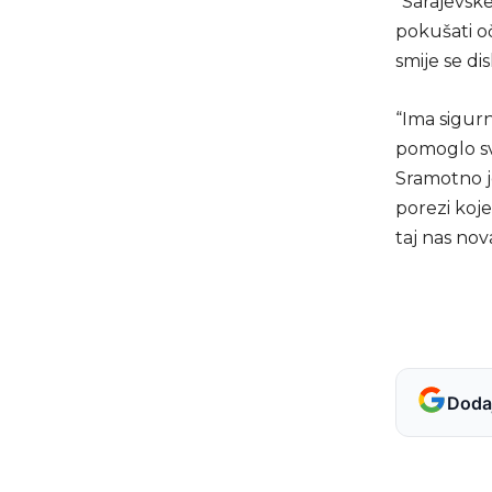
“Sarajevske
pokušati oč
smije se di
“Ima sigurn
pomoglo svi
Sramotno j
porezi koje
taj nas nov
Dodaj