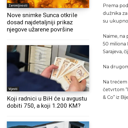
Prema poda
Zanimljivosti
dužnika za
Nove snimke Sunca otkrile
su ukupno 
dosad najdetaljniji prikaz
njegove užarene površine
Naime, na 
50 miliona 
Sarajeva, č
Na drugom 
Na trećem m
Vijesti
četvrtom “
& Co” iz Bij
Koji radnici u BiH će u avgustu
dobiti 750, a koji 1.200 KM?