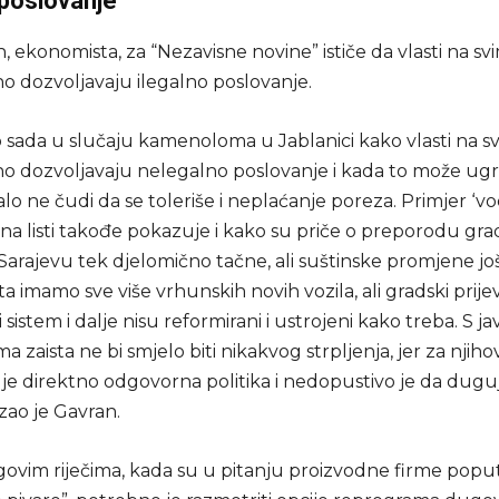
 poslovanje
, ekonomista, za “Nezavisne novine” ističe da vlasti na sv
o dozvoljavaju ilegalno poslovanje.
o sada u slučaju kamenoloma u Jablanici kako vlasti na s
o dozvoljavaju nelegalno poslovanje i kada to može ugroz
o ne čudi da se toleriše i neplaćanje poreza. Primjer ‘v
na listi takođe pokazuje i kako su priče o preporodu gr
Sarajevu tek djelomično tačne, ali suštinske promjene j
ta imamo sve više vrhunskih novih vozila, ali gradski prij
 sistem i dalje nisu reformirani i ustrojeni kako treba. S j
 zaista ne bi smjelo biti nikakvog strpljenja, jer za njiho
 je direktno odgovorna politika i nedopustivo je da dugu
zao je Gavran.
ovim riječima, kada su u pitanju proizvodne firme popu