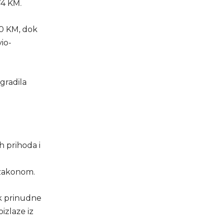
74 KM.
40 KM, dok
io-
gradila
h prihoda i
 zakonom.
k prinudne
izlaze iz