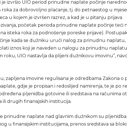
ji je izvršio UIO period prinudne naplate počinje naredn
a roka za dobrovoljno plaćanje, tj. do petnaestog u mje
eca u kojem je izvršen razrez, a kad je u pitanju prijava
ivanja, početak perioda prinudne naplate počinje teći
na isteka roka za podnošenje poreske prijave). Postupa
činje kada se dužniku uruči nalog za prinudnu naplatu, 
plati iznos koji je naveden u nalogu za prinudnu naplat
m roku, UIO nastavlja da plijeni dužnikovu imovinu”, nav
u, zapljena imovine regulisana je odredbama Zakona o
plate, gdje je propisan i redoslijed namirenja, te je po 
određena pljenidba gotovine ili sredstava na računima 
li drugih finansijskih institucija.
re prinudne naplate nad glavnim dužnikom su pljenidba
 u finansijskim institucijama, prenos sredstava sa bloki