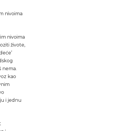
im nivoima
vim nivoima
iti živote,
odeće’
adskog
oš nema.
evoz kao
avnim
vo
ju i jednu
t