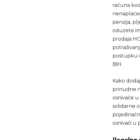
računa kod 
nenaplaćeni
penzija, p
oduzete im
prodaja H
potraživan
postupku i
BiH.
Kako dodaj
prinudne n
osnivače u
solidarne o
pojedinačn
osnivači u