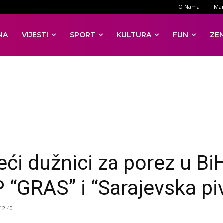
O Nama
Mar
NA
VIJESTI
SPORT
KULTURA
FUN
ZE
eći dužnici za porez u Bi
 “GRAS” i “Sarajevska pi
 12:40