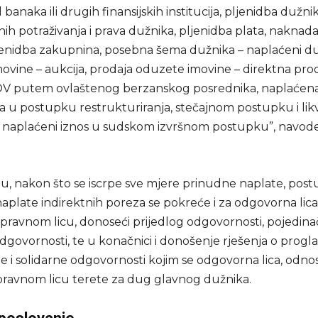
banaka ili drugih finansijskih institucija, pljenidba dužni
h potraživanja i prava dužnika, pljenidba plata, naknada,
ljenidba zakupnina, posebna šema dužnika – naplaćeni d
ovine – aukcija, prodaja oduzete imovine – direktna prod
OV putem ovlaštenog berzanskog posrednika, naplaćen
ja u postupku restrukturiranja, stečajnom postupku i li
 naplaćeni iznos u sudskom izvršnom postupku”, navode
u, nakon što se iscrpe sve mjere prinudne naplate, pos
aplate indirektnih poreza se pokreće i za odgovorna lic
 pravnom licu, donoseći prijedlog odgovornosti, pojedina
dgovornosti, te u konačnici i donošenje rješenja o progl
e i solidarne odgovornosti kojim se odgovorna lica, odno
 pravnom licu terete za dug glavnog dužnika.