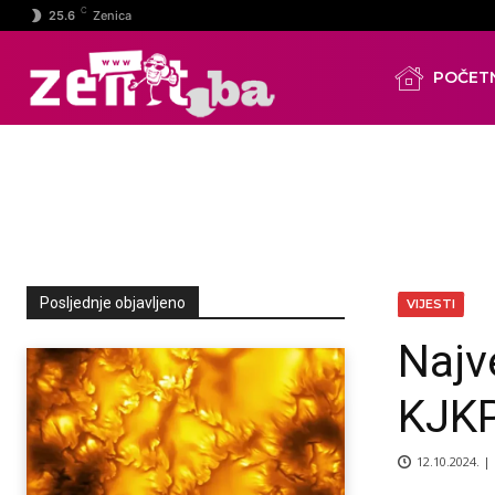
C
25.6
Zenica
POČET
Posljednje objavljeno
VIJESTI
Najv
KJKP
12.10.2024. |