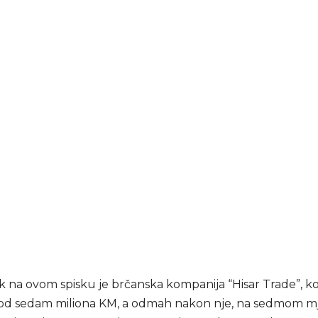
k na ovom spisku je brčanska kompanija “Hisar Trade”, ko
 od sedam miliona KM, a odmah nakon nje, na sedmom mj