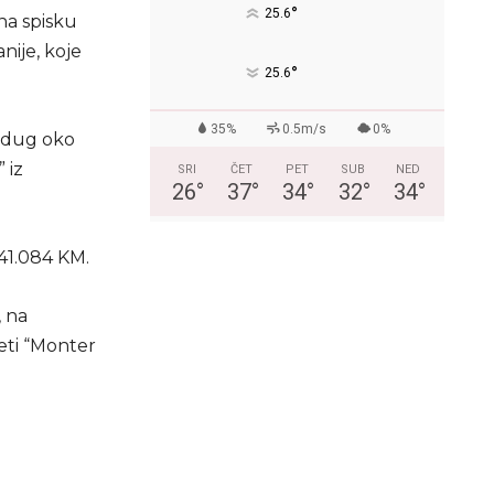
°
25.6
na spisku
nije, koje
°
25.6
35%
0.5m/s
0%
n dug oko
 iz
SRI
ČET
PET
SUB
NED
26
°
37
°
34
°
32
°
34
°
41.084 KM.
, na
eti “Monter