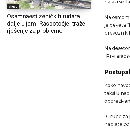
nalazi se 
Vijesti
Osamnaest zeničkih rudara i
Na osmom m
dalje u jami Raspotočje, traže
je deveta “
rješenje za probleme
prevoznik 
Na desetom 
“Prvi araps
Postupak
Kako navode
taksi u nad
oporezivan
“Grupe za 
naplate po