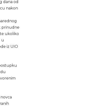
og dana od
secu nakon
 narednog
k prinudne
te ukoliko
u u
ode iz UIO
 postupku
redu
otvorenim
 novca
ranih