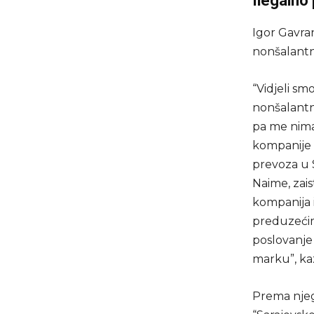
Ilegalno
Igor Gavran
nonšalantn
“Vidjeli sm
nonšalantn
pa me nimal
kompanije 
prevoza u 
Naime, zais
kompanija i
preduzećima
poslovanje
marku”, ka
Prema njeg