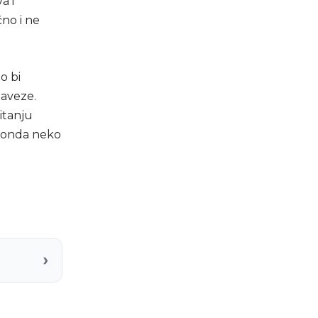
a i
no i ne
o bi
baveze.
itanju
a onda neko
›