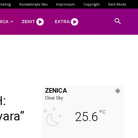
keting
Kontaktirajte Nas
Impressum
Copyright
Dark Mode
NICA
ZENIT
EXTRA
ZENICA
H:
Clear Sky
°
vara”
C
25.6