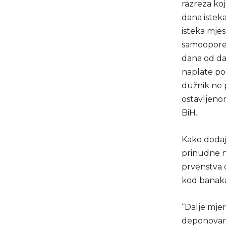
razreza ko
dana istek
isteka mjes
samooporez
dana od da
naplate po
dužnik ne 
ostavljeno
BiH.
Kako dodaj
prinudne na
prvenstva 
kod banaka i
“Dalje mje
deponovanog