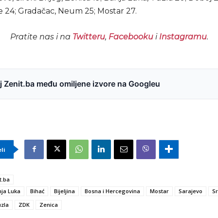
je 24; Gradačac, Neum 25; Mostar 27.
Pratite nas i na
Twitteru
,
Facebooku
i
Instagramu
.
 Zenit.ba među omiljene izvore na Googleu
eli
t.ba
ja Luka
Bihać
Bijeljina
Bosna i Hercegovina
Mostar
Sarajevo
S
zla
ZDK
Zenica