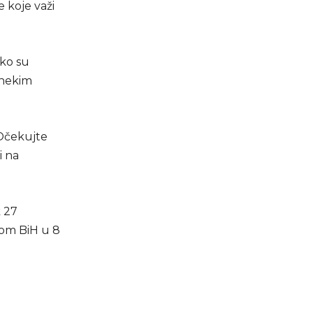
 koje važi
ako su
 nekim
Očekujte
i na
k 27
rom BiH u 8