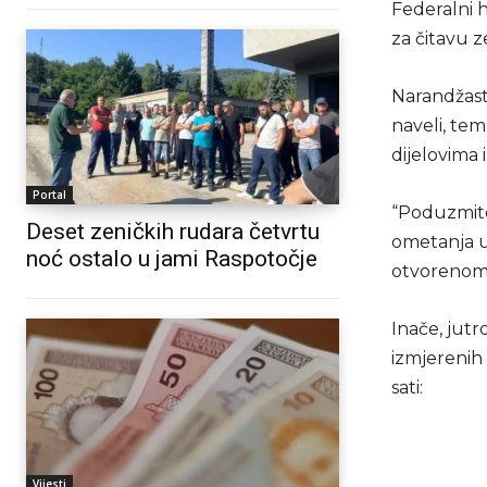
Federalni 
za čitavu z
Narandžast
naveli, te
dijelovima 
Portal
“Poduzmite
Deset zeničkih rudara četvrtu
ometanja u
noć ostalo u jami Raspotočje
otvorenom”
Inače, jutr
izmjerenih
sati:
Vijesti