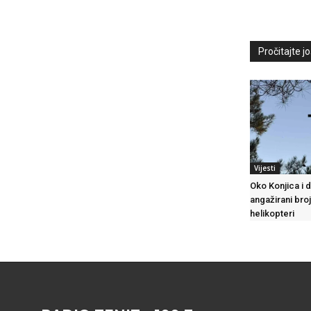
Pročitajte još
Vijesti
Oko Konjica i d
angažirani broj
helikopteri