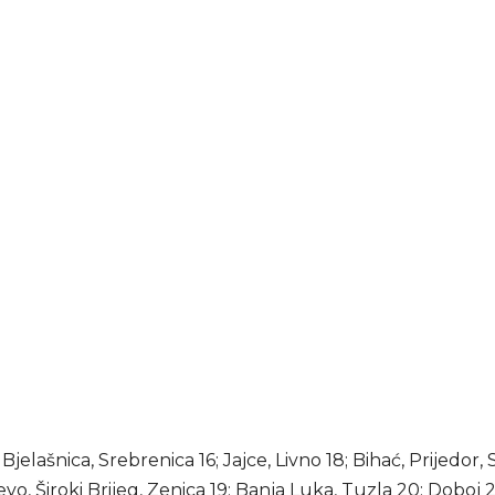
Bjelašnica, Srebrenica 16; Jajce, Livno 18; Bihać, Prijedor, 
evo, Široki Brijeg, Zenica 19; Banja Luka, Tuzla 20; Doboj 21