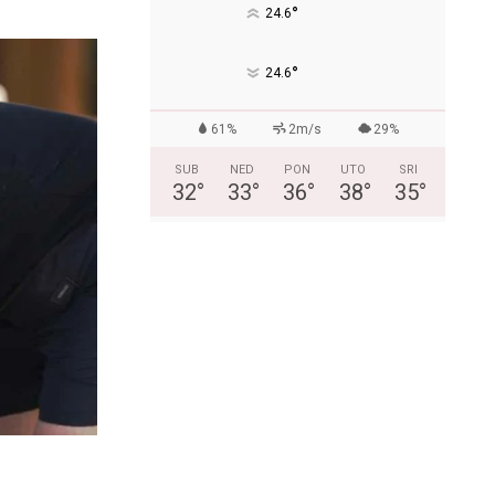
°
24.6
°
24.6
61%
2m/s
29%
SUB
NED
PON
UTO
SRI
32
°
33
°
36
°
38
°
35
°