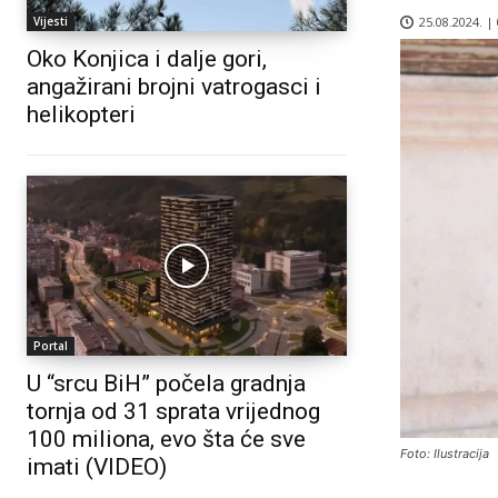
25.08.2024. |
Vijesti
Oko Konjica i dalje gori,
angažirani brojni vatrogasci i
helikopteri
Portal
U “srcu BiH” počela gradnja
tornja od 31 sprata vrijednog
100 miliona, evo šta će sve
Foto: Ilustracija
imati (VIDEO)