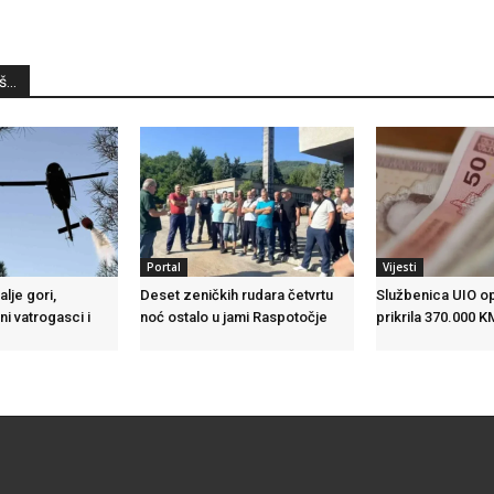
...
Portal
Vijesti
alje gori,
Deset zeničkih rudara četvrtu
Službenica UIO o
ni vatrogasci i
noć ostalo u jami Raspotočje
prikrila 370.000 K