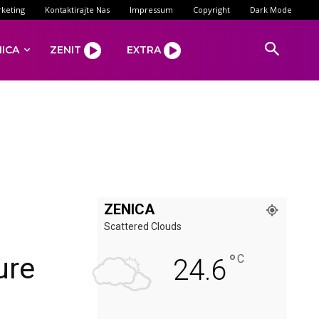
keting
Kontaktirajte Nas
Impressum
Copyright
Dark Mode
NICA
ZENIT
EXTRA
ZENICA
Scattered Clouds
°
ure
C
24.6