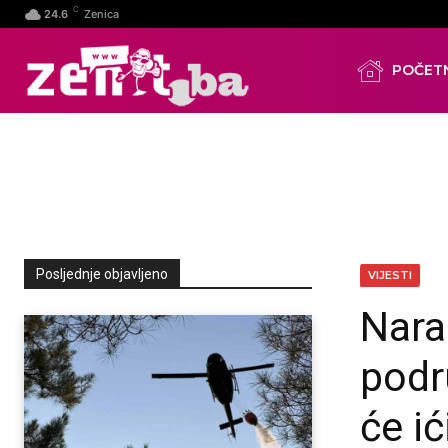
C
24.6
Zenica
POČET
Posljednje objavljeno
VIJESTI
Nara
podr
će i