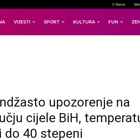
O Nama
Mar
NA
VIJESTI
SPORT
KULTURA
FUN
ZE
ndžasto upozorenje na
učju cijele BiH, temperat
ći do 40 stepeni