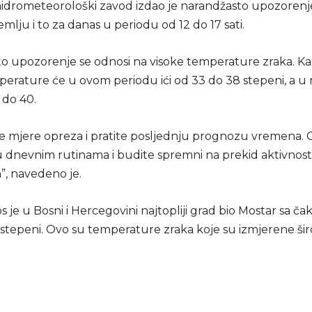
hidrometeorološki zavod izdao je narandžasto upozorenje
emlju i to za danas u periodu od 12 do 17 sati.
o upozorenje se odnosi na visoke temperature zraka. K
mperature će u ovom periodu ići od 33 do 38 stepeni, a u
i do 40.
 mjere opreza i pratite posljednju prognozu vremena. 
 dnevnim rutinama i budite spremni na prekid aktivnost
, navedeno je.
os je u Bosni i Hercegovini najtopliji grad bio Mostar sa ča
 stepeni. Ovo su temperature zraka koje su izmjerene ši