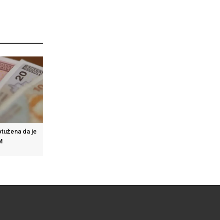
ptužena da je
M