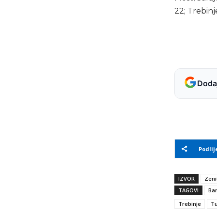
22; Trebin
Dodaj
Podlij
IZVOR
Zeni
TAGOVI
Ban
Trebinje
Tu