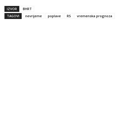
IZVOR
BHRT
TAGOVI
nevrijeme
poplave
RS
vremenska prognoza