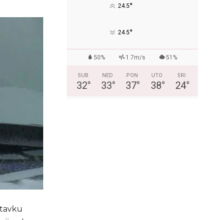
°
24.5
°
24.5
50%
1.7m/s
51%
SUB
NED
PON
UTO
SRI
32
°
33
°
37
°
38
°
24
°
astavku