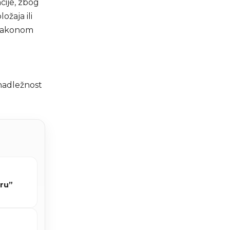
cije, zbog
ožaja ili
m zakonom
 nadležnost
eru”