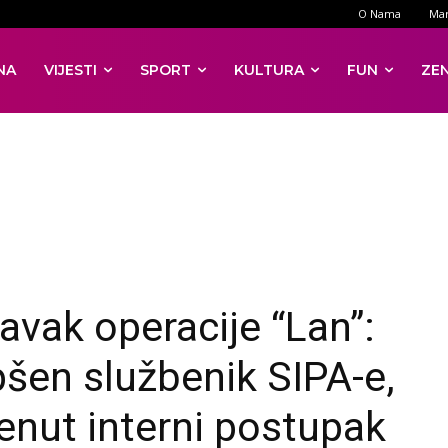
O Nama
Mar
NA
VIJESTI
SPORT
KULTURA
FUN
ZE
avak operacije “Lan”:
šen službenik SIPA-e,
enut interni postupak