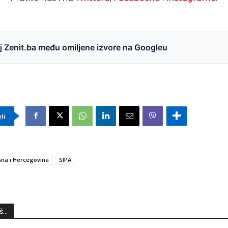
 Zenit.ba među omiljene izvore na Googleu
eli
na i Hercegovina
SIPA
...