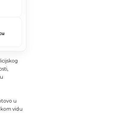
cu
icijskog
sti,
ju
otovo u
vakom vidu