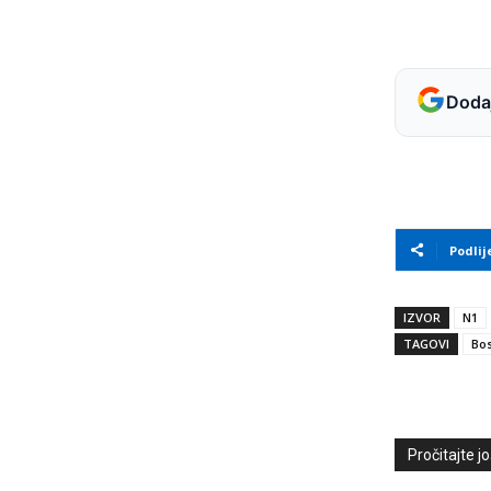
Dodaj
Podlij
IZVOR
N1
TAGOVI
Bos
Pročitajte još