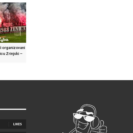
li organizovani
cu Zrinjski –
LIKES