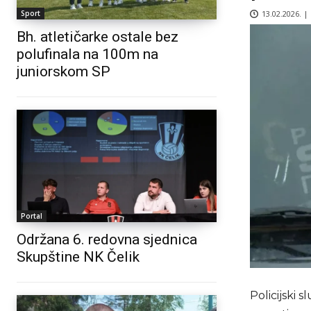
13.02.2026. |
Sport
Bh. atletičarke ostale bez
polufinala na 100m na
juniorskom SP
Portal
Održana 6. redovna sjednica
Skupštine NK Čelik
Policijski 