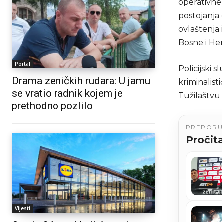
operativne 
postojanja 
ovlaštenja
Bosne i He
Portal
Policijski 
Drama zeničkih rudara: U jamu
kriminalist
se vratio radnik kojem je
Tužilaštvu
prethodno pozlilo
PREPOR
Pročita
Vijesti