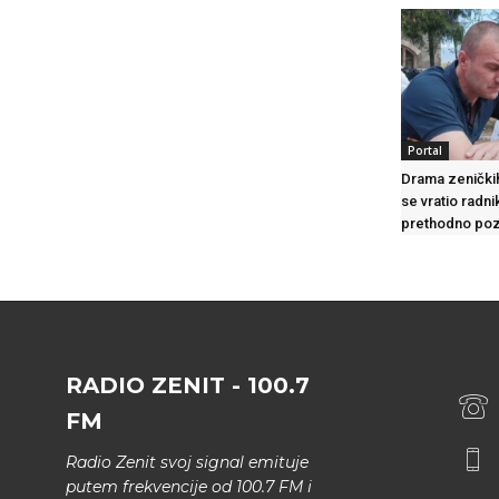
Portal
Drama zeničkih
se vratio radni
prethodno poz
RADIO ZENIT - 100.7
FM
Radio Zenit svoj signal emituje
putem frekvencije od 100.7 FM i