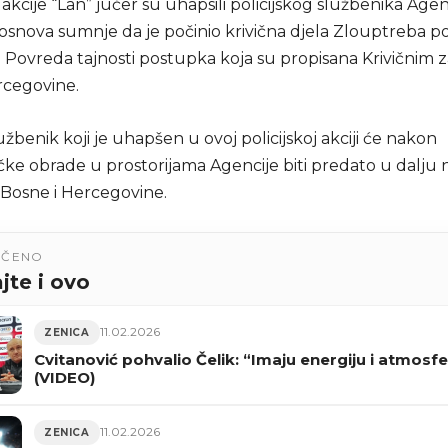
akcije “Lan” jučer su uhapsili policijskog službenika Agen
osnova sumnje da je počinio krivična djela Zlouptreba pol
 i Povreda tajnosti postupka koja su propisana Krivični
rcegovine.
službenik koji je uhapšen u ovoj policijskoj akciji će nakon
ičke obrade u prostorijama Agencije biti predato u dalju
 Bosne i Hercegovine.
UČENO
jte i ovo
11.02.2026
ZENICA
Cvitanović pohvalio Čelik: “Imaju energiju i atmosf
(VIDEO)
11.02.2026
ZENICA