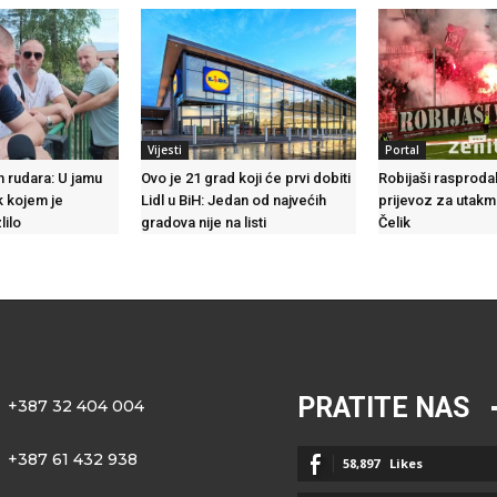
Vijesti
Portal
 rudara: U jamu
Ovo je 21 grad koji će prvi dobiti
Robijaši rasproda
k kojem je
Lidl u BiH: Jedan od najvećih
prijevoz za utakmi
lilo
gradova nije na listi
Čelik
PRATITE NAS
+387 32 404 004
+387 61 432 938
58,897
Likes