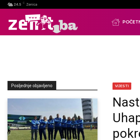
C
24.5
Zenica
POČET
Posljednje objavljeno
VIJESTI
Nast
Uhap
pokr