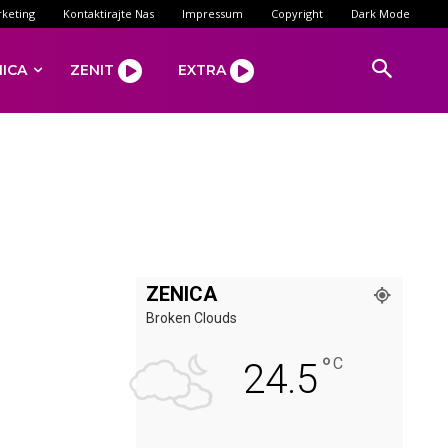
keting
Kontaktirajte Nas
Impressum
Copyright
Dark Mode
NICA
ZENIT
EXTRA
ZENICA
Broken Clouds
°
C
24.5