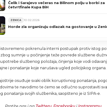
Čelik i Sarajevo večeras na Bilinom polju u borbi za
četvrtfinale Kupa BiH
10.02.2026
ZENICA
Horde zla organizuju odlazak na gostovanje u Zeni
 istovremeno pokrenula interni postupak protiv istog pol
 zbog sumnje u počinjenje teže povrede službene dužno
upotrebe službenog položaja, činjenja koje vodi odavan
ajne i ponašanje koje narušava ugled policijskog organa.
ajoštrije osuđuje svaki oblik koruptivnog ponašanja, pog
redovima te navodimo te ćemo se odlučno suprostaviti s
 ponašanja svojih službenika, saopšteno je iz SIPA-e.
Pratite nas i na
Twitteru
,
Facebooku
i
Instagramu
.