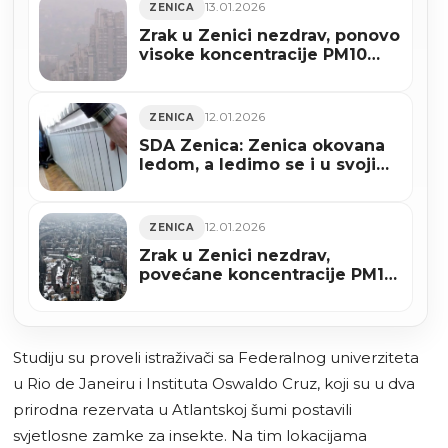
13.01.2026
ZENICA
Zrak u Zenici nezdrav, ponovo
visoke koncentracije PM10
čestica
12.01.2026
ZENICA
SDA Zenica: Zenica okovana
ledom, a ledimo se i u svojim
domovima
12.01.2026
ZENICA
Zrak u Zenici nezdrav,
povećane koncentracije PM10
čestica
Studiju su proveli istraživači sa Federalnog univerziteta
u Rio de Janeiru i Instituta Oswaldo Cruz, koji su u dva
prirodna rezervata u Atlantskoj šumi postavili
svjetlosne zamke za insekte. Na tim lokacijama