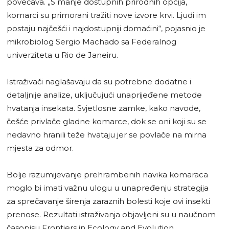
povećava. „S manje dostupnih prirodnih opcija,
komarci su primorani tražiti nove izvore krvi. Ljudi im
postaju najčešći i najdostupniji domaćini“, pojasnio je
mikrobiolog Sergio Machado sa Federalnog
univerziteta u Rio de Janeiru.
Istraživači naglašavaju da su potrebne dodatne i
detaljnije analize, uključujući unaprijeđene metode
hvatanja insekata. Svjetlosne zamke, kako navode,
češće privlače gladne komarce, dok se oni koji su se
nedavno hranili teže hvataju jer se povlače na mirna
mjesta za odmor.
Bolje razumijevanje prehrambenih navika komaraca
moglo bi imati važnu ulogu u unapređenju strategija
za sprečavanje širenja zaraznih bolesti koje ovi insekti
prenose. Rezultati istraživanja objavljeni su u naučnom
časopisu Frontiers in Ecology and Evolution.