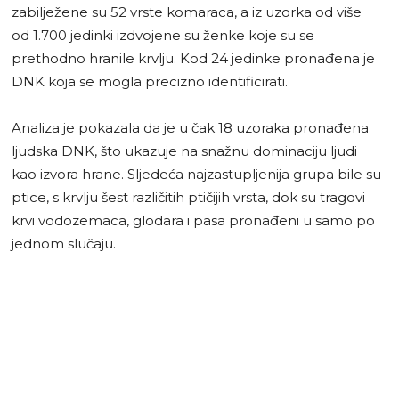
zabilježene su 52 vrste komaraca, a iz uzorka od više
od 1.700 jedinki izdvojene su ženke koje su se
prethodno hranile krvlju. Kod 24 jedinke pronađena je
DNK koja se mogla precizno identificirati.
Analiza je pokazala da je u čak 18 uzoraka pronađena
ljudska DNK, što ukazuje na snažnu dominaciju ljudi
kao izvora hrane. Sljedeća najzastupljenija grupa bile su
ptice, s krvlju šest različitih ptičijih vrsta, dok su tragovi
krvi vodozemaca, glodara i pasa pronađeni u samo po
jednom slučaju.