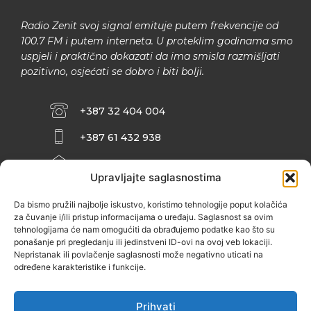
Radio Zenit svoj signal emituje putem frekvencije od
100.7 FM i putem interneta. U proteklim godinama smo
uspjeli i praktično dokazati da ima smisla razmišljati
pozitivno, osjećati se dobro i biti bolji.
+387 32 404 004
+387 61 432 938
INFO@ZENIT.BA
Upravljajte saglasnostima
HUSEINA KULENOVIĆA BR. 2 (RK
ZENIČANKA, 3. SPRAT), 72000 ZENICA
Da bismo pružili najbolje iskustvo, koristimo tehnologije poput kolačića
za čuvanje i/ili pristup informacijama o uređaju. Saglasnost sa ovim
tehnologijama će nam omogućiti da obrađujemo podatke kao što su
ponašanje pri pregledanju ili jedinstveni ID-ovi na ovoj veb lokaciji.
Nepristanak ili povlačenje saglasnosti može negativno uticati na
određene karakteristike i funkcije.
Prihvati