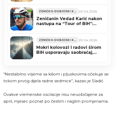
20.04.2026
ZENIČKO-DOBOJSKI KANTON
Zeničanin Vedad Karić nakon
nastupa na “Tour of BiH”:
Bolest ostavila traga, ali
motivacija ostaje jača
20.04.2026
ZENIČKO-DOBOJSKI KANTON
Mokri kolovozi i radovi širom
BiH usporavaju saobraćaj,
moguća duža čekanja na
granicama
“Nestabilno vrijeme sa kišom i pljuskovima očekuje se
tokom prvog dijela radne sedmice”, kazao je Sladić.
Ovakve vremenske oscilacije nisu neuobičajene za
april, mjesec poznat po čestim i naglim promjenama.