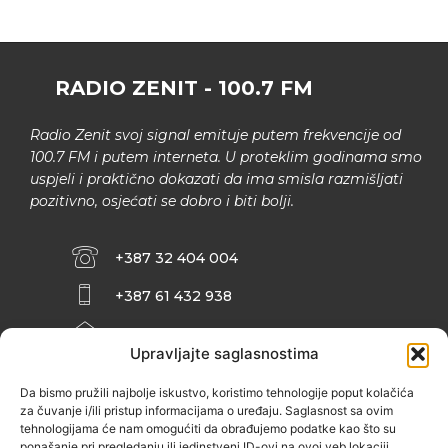
RADIO ZENIT - 100.7 FM
Radio Zenit svoj signal emituje putem frekvencije od
100.7 FM i putem interneta. U proteklim godinama smo
uspjeli i praktično dokazati da ima smisla razmišljati
pozitivno, osjećati se dobro i biti bolji.
+387 32 404 004
+387 61 432 938
INFO@ZENIT.BA
Upravljajte saglasnostima
HUSEINA KULENOVIĆA BR. 2 (RK
ZENIČANKA, 3. SPRAT), 72000 ZENICA
Da bismo pružili najbolje iskustvo, koristimo tehnologije poput kolačića
za čuvanje i/ili pristup informacijama o uređaju. Saglasnost sa ovim
tehnologijama će nam omogućiti da obrađujemo podatke kao što su
ponašanje pri pregledanju ili jedinstveni ID-ovi na ovoj veb lokaciji.