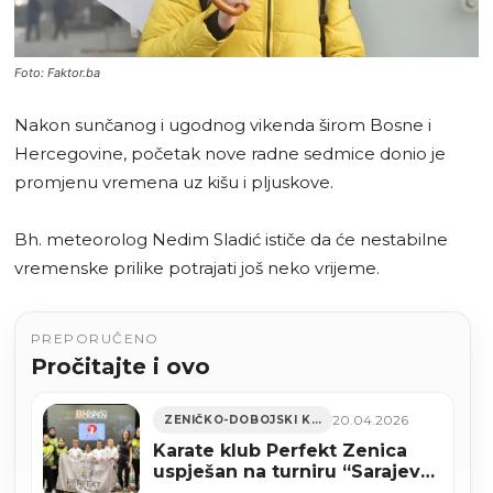
Foto: Faktor.ba
Nakon sunčanog i ugodnog vikenda širom Bosne i
Hercegovine, početak nove radne sedmice donio je
promjenu vremena uz kišu i pljuskove.
Bh. meteorolog Nedim Sladić ističe da će nestabilne
vremenske prilike potrajati još neko vrijeme.
PREPORUČENO
Pročitajte i ovo
20.04.2026
ZENIČKO-DOBOJSKI KANTON
Karate klub Perfekt Zenica
uspješan na turniru “Sarajevo
Open 2026” (FOTO)