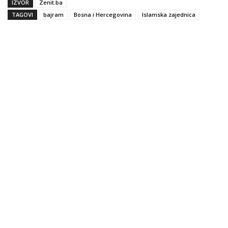
IZVOR
Zenit.ba
TAGOVI
bajram
Bosna i Hercegovina
Islamska zajednica