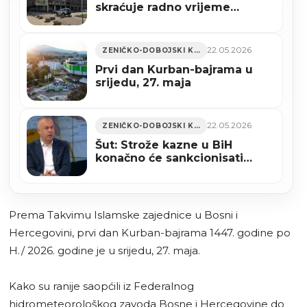
skraćuje radno vrijeme
povodom Kurban-bajrama
22.05.2026
ZENIČKO-DOBOJSKI KANTON
Prvi dan Kurban-bajrama u
srijedu, 27. maja
22.05.2026
ZENIČKO-DOBOJSKI KANTON
Šut: Strože kazne u BiH
konačno će sankcionisati
obijesne vozače u ZDK
Prema Takvimu Islamske zajednice u Bosni i
Hercegovini, prvi dan Kurban-bajrama 1447. godine po
H./ 2026. godine je u srijedu, 27. maja.
Kako su ranije saopćili iz Federalnog
hidrometeorološkog zavoda Bosne i Hercegovine do