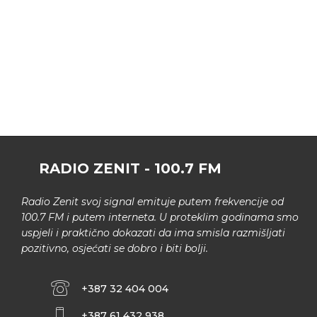
RADIO ZENIT - 100.7 FM
Radio Zenit svoj signal emituje putem frekvencije od
100.7 FM i putem interneta. U proteklim godinama smo
uspjeli i praktično dokazati da ima smisla razmišljati
pozitivno, osjećati se dobro i biti bolji.
+387 32 404 004
+387 61 432 938