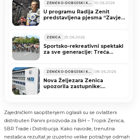
10.06.2026
ZENIČKO-DOBOJSKI KANTON
U programu Radija Zenit
predstavljena pjesma “Zavjet
zmajeva” (VIDEO+AUDIO)
29.06.2026
ZENICA
Sportsko-rekreativni spektakl
za sve generacije: Treća
Zenička biciklijada 5. jula u
Zenici
08.06.2026
ZENIČKO-DOBOJSKI KANTON
Nova Željezara Zenica
upozorila zastupnike:
Usvajanje zakona moglo bi
imati teške posljedice
Zajedničkim saopštenjem oglasili su se ovlašteni
distributeri Panini proizvoda za BiH – Tropik Zenica,
SBR Trade i Distribucija. Kako navode, trenutna
nestašica rezultat je izuzetno velike potražnje odmah