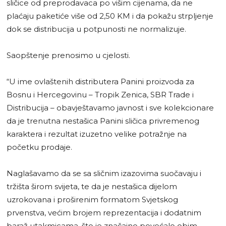
sličice od preprodavaca po višim cijenama, da ne
plaćaju paketiće više od 2,50 KM i da pokažu strpljenje
dok se distribucija u potpunosti ne normalizuje.
Saopštenje prenosimo u cjelosti.
“U ime ovlaštenih distributera Panini proizvoda za
Bosnu i Hercegovinu – Tropik Zenica, SBR Trade i
Distribucija – obavještavamo javnost i sve kolekcionare
da je trenutna nestašica Panini sličica privremenog
karaktera i rezultat izuzetno velike potražnje na
početku prodaje.
Naglašavamo da se sa sličnim izazovima suočavaju i
tržišta širom svijeta, te da je nestašica dijelom
uzrokovana i proširenim formatom Svjetskog
prvenstva, većim brojem reprezentacija i dodatnim
baraž utakmicama, što je značajno povećalo obim