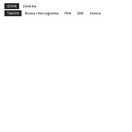
IZVOR
Zenit.ba
TAGOVI
Bosna i Hercegovina
FIFA
ZDK
Zenica