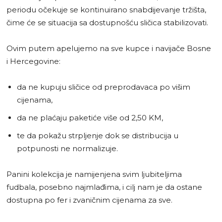
periodu očekuje se kontinuirano snabdijevanje tržišta,
čime će se situacija sa dostupnošću sličica stabilizovati.
Ovim putem apelujemo na sve kupce i navijače Bosne
i Hercegovine:
da ne kupuju sličice od preprodavaca po višim
cijenama,
da ne plaćaju paketiće više od 2,50 KM,
te da pokažu strpljenje dok se distribucija u
potpunosti ne normalizuje.
Panini kolekcija je namijenjena svim ljubiteljima
fudbala, posebno najmlađima, i cilj nam je da ostane
dostupna po fer i zvaničnim cijenama za sve.