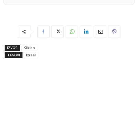
IZVOR
Klix.ba
TAGOVI
Izrael