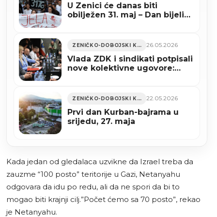
U Zenici će danas biti
obilježen 31. maj – Dan bijelih
traka
26.05.2026
ZENIČKO-DOBOJSKI KANTON
Vlada ZDK i sindikati potpisali
nove kolektivne ugovore:
Veće plate za zdravstvene
radnike (VIDEO)
22.05.2026
ZENIČKO-DOBOJSKI KANTON
Prvi dan Kurban-bajrama u
srijedu, 27. maja
Kada jedan od gledalaca uzvikne da Izrael treba da
zauzme “100 posto” teritorije u Gazi, Netanyahu
odgovara da idu po redu, ali da ne spori da bi to
mogao biti krajnji cilj.”Počet ćemo sa 70 posto”, rekao
je Netanyahu.