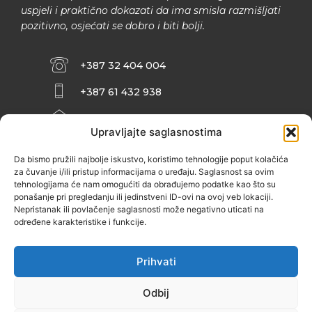
uspjeli i praktično dokazati da ima smisla razmišljati
pozitivno, osjećati se dobro i biti bolji.
+387 32 404 004
+387 61 432 938
INFO@ZENIT.BA
Upravljajte saglasnostima
HUSEINA KULENOVIĆA BR. 2 (RK
ZENIČANKA, 3. SPRAT), 72000 ZENICA
Da bismo pružili najbolje iskustvo, koristimo tehnologije poput kolačića
za čuvanje i/ili pristup informacijama o uređaju. Saglasnost sa ovim
tehnologijama će nam omogućiti da obrađujemo podatke kao što su
ponašanje pri pregledanju ili jedinstveni ID-ovi na ovoj veb lokaciji.
Nepristanak ili povlačenje saglasnosti može negativno uticati na
određene karakteristike i funkcije.
Prihvati
Odbij