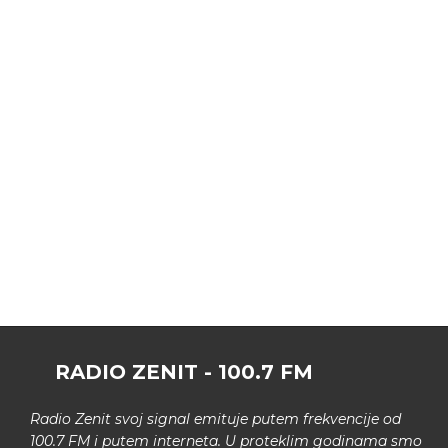
RADIO ZENIT - 100.7 FM
Radio Zenit svoj signal emituje putem frekvencije od
100.7 FM i putem interneta. U proteklim godinama smo