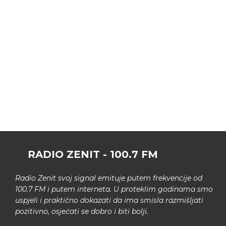
RADIO ZENIT - 100.7 FM
Radio Zenit svoj signal emituje putem frekvencije od
100.7 FM i putem interneta. U proteklim godinama smo
uspjeli i praktično dokazati da ima smisla razmišljati
pozitivno, osjećati se dobro i biti bolji.