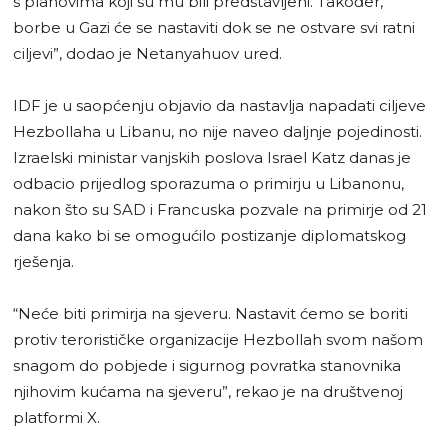
s planovima koji su mu bili predstavljeni. Također,
borbe u Gazi će se nastaviti dok se ne ostvare svi ratni
ciljevi”, dodao je Netanyahuov ured.
IDF je u saopćenju objavio da nastavlja napadati ciljeve
Hezbollaha u Libanu, no nije naveo daljnje pojedinosti.
Izraelski ministar vanjskih poslova Israel Katz danas je
odbacio prijedlog sporazuma o primirju u Libanonu,
nakon što su SAD i Francuska pozvale na primirje od 21
dana kako bi se omogućilo postizanje diplomatskog
rješenja.
“Neće biti primirja na sjeveru. Nastavit ćemo se boriti
protiv terorističke organizacije Hezbollah svom našom
snagom do pobjede i sigurnog povratka stanovnika
njihovim kućama na sjeveru”, rekao je na društvenoj
platformi X.