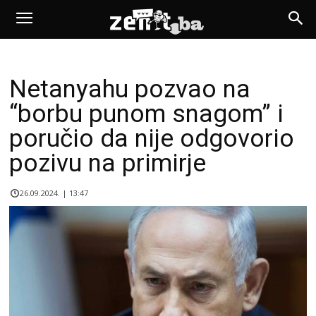
Netanyahu pozvao na
“borbu punom snagom” i
poručio da nije odgovorio
pozivu na primirje
26.09.2024. | 13:47