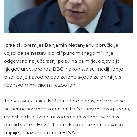
Izraelski premijer Benjamin Netanyahu poručio je
vojsci da se nastavi boriti “punom snagom” i nije
odgovorio na jučerašnji poziv na primirje, objavio je
njegov ured, prenosi BBC, nakon što su mediji ranije
pisali da je navodno dao zeleno svjetlo za primirje s
libanskom milicijom Hezbollah.
Televizijska stanica N12 je u ranije danas, pozivajući se
na neimenovanog zaposlenika Netanyahuovog ureda,
izvijestila da je Izrael navodno dao zeleno svjetlo za
prekid vatre s Hezbolahom kako bi se ispregovarao
trajniji sporazum, prenosi HINA.