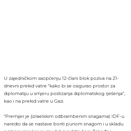
U zajedničkom saopćenju 12-člani blok poziva na 21-
dnevni prekid vatre “kako bi se osigurao prostor za
diplomatiju u smjeru postizanja diplomatskog rješenja”,
kao i na prekid vatre u Gazi.
“Premijer je (izraelskim odbrambenim snagama) IDF-u
naredio da se nastave boriti punom snagom i u skladu