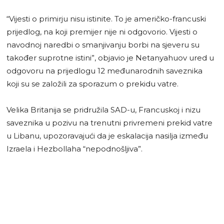
“Vijesti o primirju nisu istinite. To je američko-francuski
prijedlog, na koji premijer nije ni odgovorio. Vijesti o
navodnoj naredbi o smanjivanju borbi na sjeveru su
također suprotne istini”, objavio je Netanyahuov ured u
odgovoru na prijedlogu 12 međunarodnih saveznika
koji su se založili za sporazum o prekidu vatre.
Velika Britanija se pridružila SAD-u, Francuskoj i nizu
saveznika u pozivu na trenutni privremeni prekid vatre
u Libanu, upozoravajući da je eskalacija nasilja između
Izraela i Hezbollaha “nepodnošljiva”.