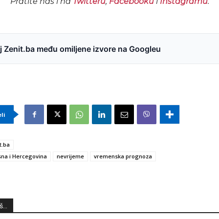
Pratite nas i na
Twitteru
,
Facebooku
i
Instagramu
.
 Zenit.ba među omiljene izvore na Googleu
eli
t.ba
na i Hercegovina
nevrijeme
vremenska prognoza
...