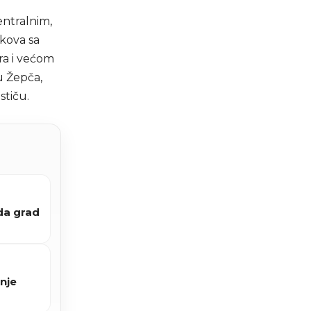
entralnim,
skova sa
ra i većom
u Žepča,
stiču.
da grad
nje