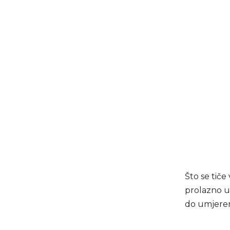
Što se tič
prolazno u
do umjeren 