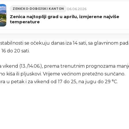
06.06.2026
ZENIČKO-DOBOJSKI KANTON
Zenica najtopliji grad u aprilu, izmjerene najviše
temperature
tabilnosti se očekuju danas iza 14 sati, sa glavninom pad
16 do 20 sati.
za vikend (13./14.06.), prema trenutnim prognozama manj
o kiša ili pljuskovi. Vrijeme većinom pretežno sunčano.
a u petak i za vikend od 17 do 25, na jugu do 29 °C.