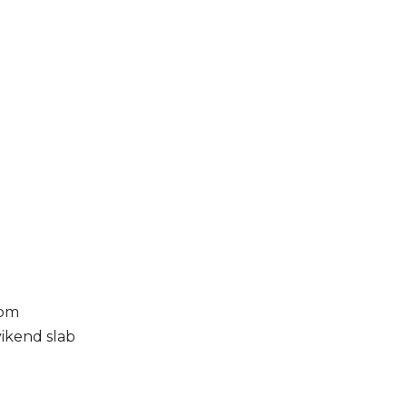
nom
vikend slab