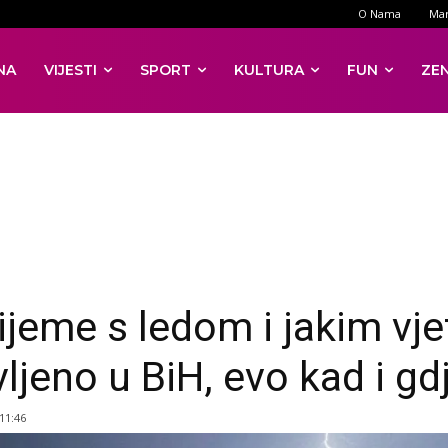
O Nama
Mar
NA
VIJESTI
SPORT
KULTURA
FUN
ZE
ijeme s ledom i jakim vj
ljeno u BiH, evo kad i gd
 11:46