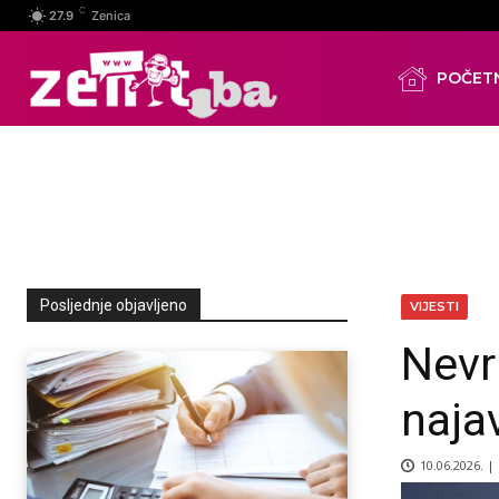
C
27.9
Zenica
POČET
Posljednje objavljeno
VIJESTI
Nevr
najav
10.06.2026. |