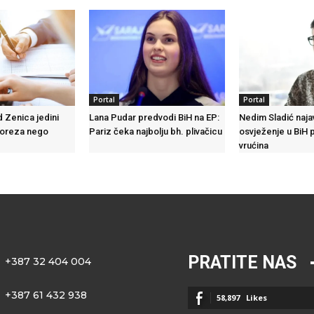
Portal
Portal
d Zenica jedini
Lana Pudar predvodi BiH na EP:
Nedim Sladić naja
poreza nego
Pariz čeka najbolju bh. plivačicu
osvježenje u BiH 
vrućina
PRATITE NAS
+387 32 404 004
+387 61 432 938
58,897
Likes