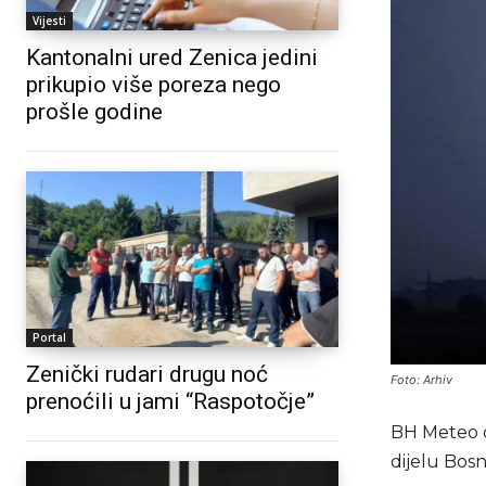
Vijesti
Kantonalni ured Zenica jedini
prikupio više poreza nego
prošle godine
Portal
Zenički rudari drugu noć
Foto: Arhiv
prenoćili u jami “Raspotočje”
BH Meteo o
dijelu Bosn