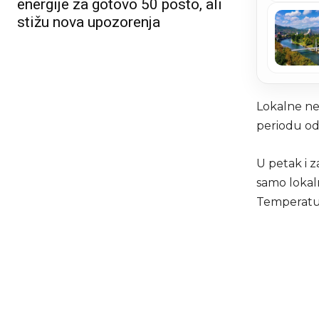
energije za gotovo 50 posto, ali
stižu nova upozorenja
Lokalne nes
periodu od 
U petak i 
samo lokaln
Temperatur