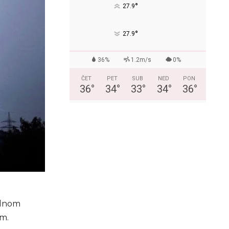
°
27.9
°
27.9
36%
1.2m/s
0%
ČET
PET
SUB
NED
PON
36
°
34
°
33
°
34
°
36
°
ednom
om.