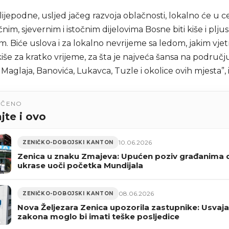
ijepodne, usljed jačeg razvoja oblačnosti, lokalno će u c
čnim, sjevernim i istočnim dijelovima Bosne biti kiše i plju
. Biće uslova i za lokalno nevrijeme sa ledom, jakim vjet
iše za kratko vrijeme, za šta je najveća šansa na područj
 Maglaja, Banovića, Lukavca, Tuzle i okolice ovih mjesta”, i
UČENO
jte i ovo
10.06.2026
ZENIČKO-DOBOJSKI KANTON
Zenica u znaku Zmajeva: Upućen poziv građanima 
ukrase uoči početka Mundijala
08.06.2026
ZENIČKO-DOBOJSKI KANTON
Nova Željezara Zenica upozorila zastupnike: Usvaja
zakona moglo bi imati teške posljedice