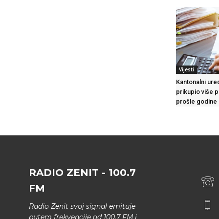
Vijesti
Kantonalni ure
prikupio više 
prošle godine
RADIO ZENIT - 100.7
FM
Radio Zenit svoj signal emituje
putem frekvencije od 100.7 FM i