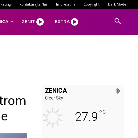
keting
Kontaktirajte Nas
Impressum
Copyright
Dark Mode
NICA
ZENIT
EXTRA
ZENICA
etrom
Clear Sky
°
je
C
27.9