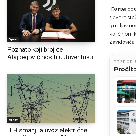
“Danas posl
sjeveroisto
grmljavinom
količinom k
Sport
Zavidovića,
Poznato koji broj će
Alajbegović nositi u Juventusu
PREPOR
Pročita
Vijesti
BiH smanjila uvoz električne