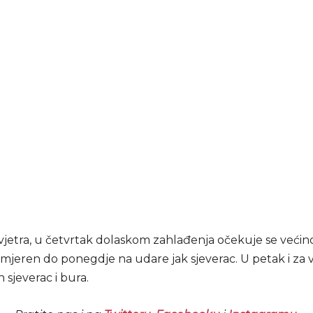
e vjetra, u četvrtak dolaskom zahlađenja očekuje se veći
mjeren do ponegdje na udare jak sjeverac. U petak i za 
sjeverac i bura.