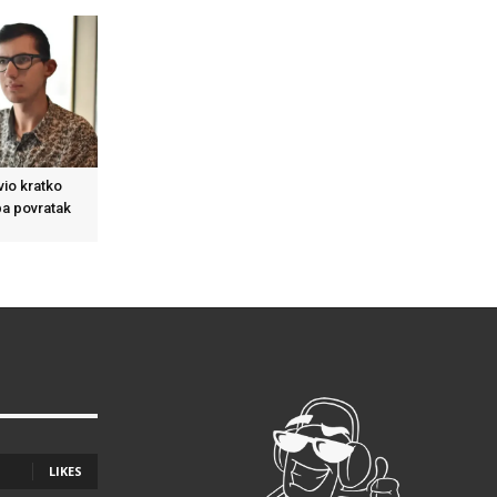
vio kratko
pa povratak
LIKES