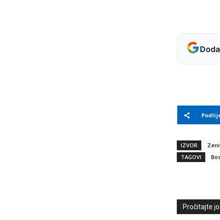
Dodaj
Podlij
IZVOR
Zeni
TAGOVI
Bos
Pročitajte još