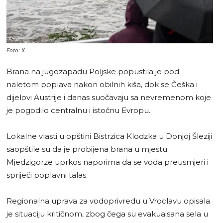
Foto: X
Brana na jugozapadu Poljske popustila je pod
naletom poplava nakon obilnih kiša, dok se Češka i
dijelovi Austrije i danas suočavaju sa nevremenom koje
je pogodilo centralnu i istočnu Evropu.
Lokalne vlasti u opštini Bistrzica Klodzka u Donjoj Šleziji
saopštile su da je probijena brana u mjestu
Mjedzigorze uprkos naporima da se voda preusmjeri i
spriječi poplavni talas.
Regionalna uprava za vodoprivredu u Vroclavu opisala
je situaciju kritičnom, zbog čega su evakuaisana sela u