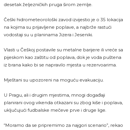
desetak željezničkih pruga širom zemlje.
Češki hidrometeorološki zavod izvijestio je o 35 lokacija
na kojima su prijavljene poplave, a najbrže rastući
vodostaji su u planinama Jizera i Jeseniki.
Vlasti u Češkoj postavile su metalne barijere ili vreće sa
pijeskom kao zaštitu od poplava, dok je voda puštena
iz brana kako bi se napravilo mjesta u rezervoarima.
Mještani su upozoreni na moguću evakuaciju.
U Pragu, ali i drugim mjestima, mnogi događaji
planirani ovog vikenda otkazani su zbog kiše i poplava,
uključujući fudbalske mečeve prve i druge lige.
“Moramo da se pripremimo za najgori scenario”, rekao