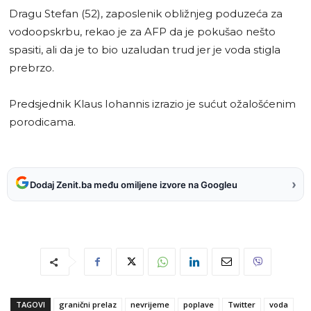
Dragu Stefan (52), zaposlenik obližnjeg poduzeća za
vodoopskrbu, rekao je za AFP da je pokušao nešto
spasiti, ali da je to bio uzaludan trud jer je voda stigla
prebrzo.
Predsjednik Klaus Iohannis izrazio je sućut ožalošćenim
porodicama.
›
Dodaj Zenit.ba među omiljene izvore na Googleu
TAGOVI
granični prelaz
nevrijeme
poplave
Twitter
voda