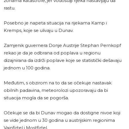
zonama katastrofe, jer vodostaji rijeka nastavljaju da
rastu.
Posebno je napeta situacija na rijekama Kamp i
Kremps, koje se ulivaju u Dunav.
Zamjenik guvernera Donje Austrije Stephan Pernkopf
rekao je da je odbrana od poplava u regionu
dizajnirana da izdrži poplave koje se statistički dešavaju
jednom u 100 godina.
Međutim, s obzirom na to da se očekuje nastavak
obilnih padavina, meteorolozi upozoravaju da bi
situacija mogla da se pogorša.
Očekuje se da bi Dunav mogao da dostigne nivoe koji
se vide jednom u 30 godina u austrijskim regionima
Vajnfirtel i Mostfirtel.