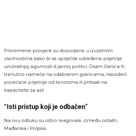
Privremene provjere su dozvoljene u izuzetnim
okolnostima kako bi se spriječile određene prijetnje
unutrašnjoj sigurnosti ili javnoj politici. Osam članica ih
trenutno nameće na odabranim granicama, navodeći
povećane prijetnje od terorizma ili pritisak na
kapacitete za azil.
“Isti pristup koji je odbačen”
Na ovu odluku su oštro reagovale, između ostalih,
Mađarska i Poljska.