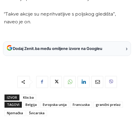
“Takve akcije su neprihvatljive s poljskog gledišta”,
naveo je on.
›
Dodaj Zenit.ba među omiljene izvore na Googleu
IZVOR
Klix.ba
TAGOVI
Belgija
Evropska unija
Francuska
granični prelaz
Njemačka
Švicarska