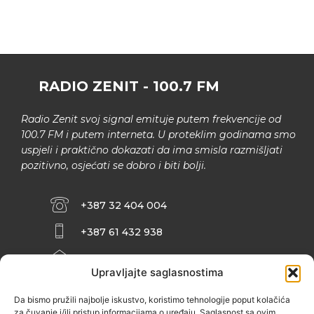
RADIO ZENIT - 100.7 FM
Radio Zenit svoj signal emituje putem frekvencije od
100.7 FM i putem interneta. U proteklim godinama smo
uspjeli i praktično dokazati da ima smisla razmišljati
pozitivno, osjećati se dobro i biti bolji.
+387 32 404 004
+387 61 432 938
INFO@ZENIT.BA
Upravljajte saglasnostima
HUSEINA KULENOVIĆA BR. 2 (RK
ZENIČANKA, 3. SPRAT), 72000 ZENICA
Da bismo pružili najbolje iskustvo, koristimo tehnologije poput kolačića
za čuvanje i/ili pristup informacijama o uređaju. Saglasnost sa ovim