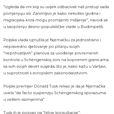
“Izgleda da oni koji su uvijek odbacivali naš pristup sada
primjenjuju isti. Zanimljivo je kako nekoliko godina i
migracijska kriza mogu promijeniti mišljenje”, navodi se
u saopćenju desno-populističke vlade u Budimpešti.
Poljska vlada optužila je Njemačku za jednostrano i
nepravedno djelovanje po pitanju svojih
“neprihvatljivih” planova za uvođenje privremenih
kontrola u Schengenskoj zoni na kopnenim granicama
sa svih svojih devet susjeda, što je, kako kažu u Varšavi,
u suprotnosti s evropskim zakonodavstvom.
Poljski premijer Donald Tusk rekao je da je Njemačka
uvela “de facto suspenziju Schengenskog sporazuma
u velikim razmjerima”.
Tusk ih je pozvao na “hitne konsultacije”.