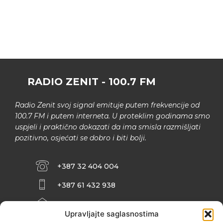
RADIO ZENIT - 100.7 FM
Radio Zenit svoj signal emituje putem frekvencije od
100.7 FM i putem interneta. U proteklim godinama smo
uspjeli i praktično dokazati da ima smisla razmišljati
pozitivno, osjećati se dobro i biti bolji.
+387 32 404 004
+387 61 432 938
INFO@ZENIT.BA
Upravljajte saglasnostima
HUSEINA KULENOVIĆA BR. 2 (RK