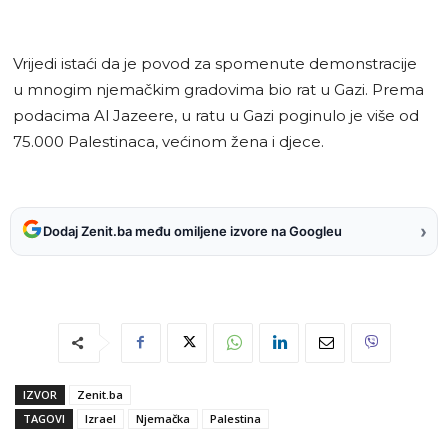
Vrijedi istaći da je povod za spomenute demonstracije
u mnogim njemačkim gradovima bio rat u Gazi. Prema
podacima Al Jazeere, u ratu u Gazi poginulo je više od
75.000 Palestinaca, većinom žena i djece.
›
Dodaj Zenit.ba među omiljene izvore na Googleu
IZVOR
Zenit.ba
TAGOVI
Izrael
Njemačka
Palestina