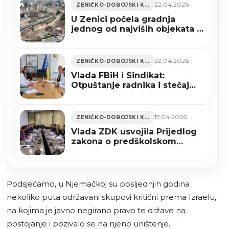
22.04.2026
ZENIČKO-DOBOJSKI KANTON
U Zenici počela gradnja
jednog od najviših objekata u
BiH (VIDEO)
22.04.2026
ZENIČKO-DOBOJSKI KANTON
Vlada FBiH i Sindikat:
Otpuštanje radnika i stečaj
nisu opcije za Željezaru
17.04.2026
ZENIČKO-DOBOJSKI KANTON
Vlada ZDK usvojila Prijedlog
zakona o predškolskom
odgoju i obrazovanju ZDK
Podsjećamo, u Njemačkoj su posljednjih godina
nekoliko puta održavani skupovi kritični prema Izraelu,
na kojima je javno negirano pravo te države na
postojanje i pozivalo se na njeno uništenje.