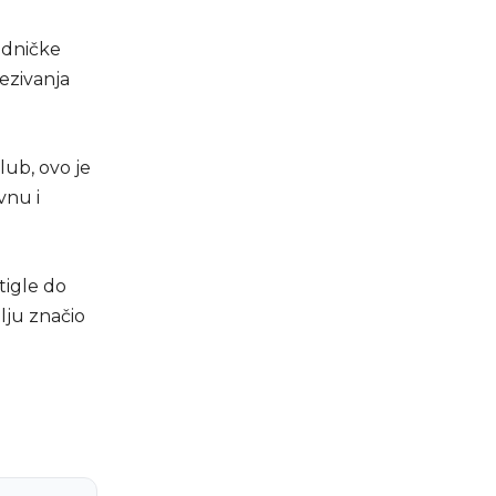
edničke
vezivanja
klub, ovo je
vnu i
tigle do
lju značio