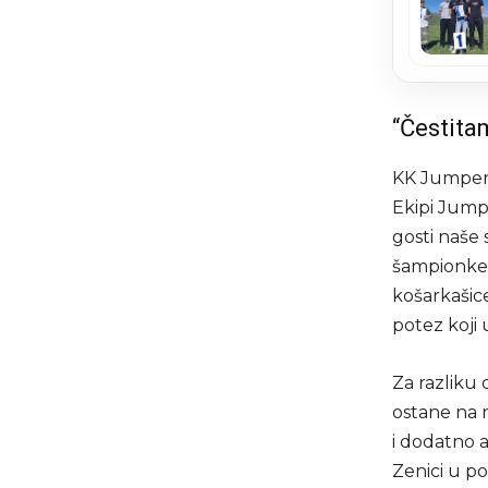
“Čestit
KK Jumper j
Ekipi Jump
gosti naše 
šampionke! 
košarkašice
potez koji 
Za razliku 
ostane na 
i dodatno a
Zenici u p