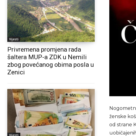
Vijesti
Privremena promjena rada
šaltera MUP-a ZDK u Nemili
zbog povećanog obima posla u
Zenici
Nogometni 
ženske koša
od strane 
uobičajenih
Vijesti