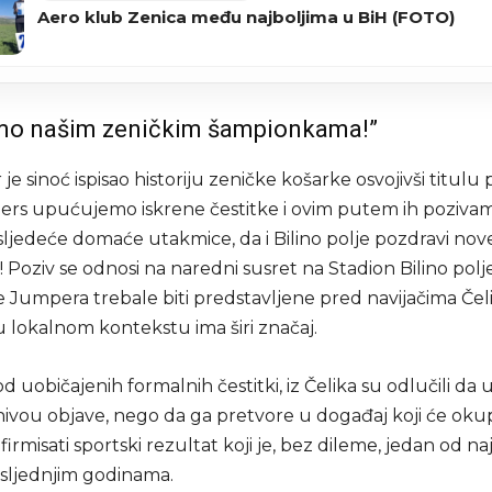
Aero klub Zenica među najboljima u BiH (FOTO)
amo našim zeničkim šampionkama!”
e sinoć ispisao historiju zeničke košarke osvojivši titulu 
ers upućujemo iskrene čestitke i ovim putem ih poziv
sljedeće domaće utakmice, da i Bilino polje pozdravi nov
Poziv se odnosi na naredni susret na Stadion Bilino polje
 Jumpera trebale biti predstavljene pred navijačima Čelik
u lokalnom kontekstu ima širi značaj.
od uobičajenih formalnih čestitki, iz Čelika su odlučili da
nivou objave, nego da ga pretvore u događaj koji će okup
firmisati sportski rezultat koji je, bez dileme, jedan od na
osljednjim godinama.