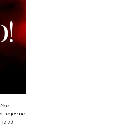
ičke
Hercegovine
lje od