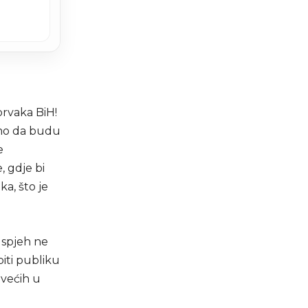
prvaka BiH!
amo da budu
e
, gdje bi
a, što je
 uspjeh ne
iti publiku
jvećih u