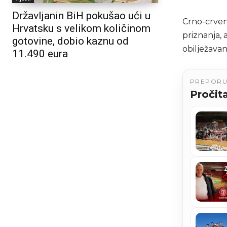
Državljanin BiH pokušao ući u
Crno-crven
Hrvatsku s velikom količinom
priznanja, 
gotovine, dobio kaznu od
obilježava
11.490 eura
PREPOR
Pročita