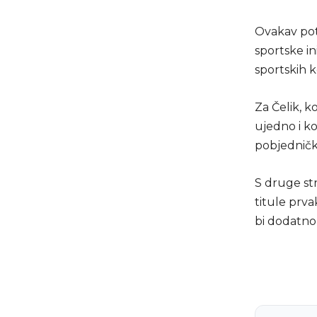
Ovakav pot
sportske in
sportskih 
Za Čelik, ko
ujedno i ko
pobjedničku
S druge str
titule prva
bi dodatno 