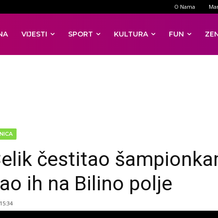
O Nama
Mar
NA
VIJESTI
SPORT
KULTURA
FUN
ZE
NICA
elik čestitao šampionka
ao ih na Bilino polje
 15:34