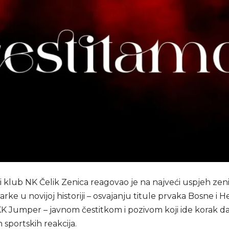
klub NK Čelik Zenica reagovao je na najveći uspjeh zen
rke u novijoj historiji – osvajanju titule prvaka Bosne i 
KK Jumper – javnom čestitkom i pozivom koji ide korak da
 sportskih reakcija.