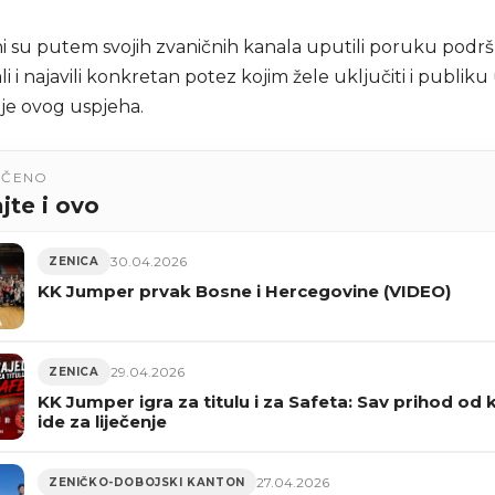
i su putem svojih zvaničnih kanala uputili poruku podrš
ali i najavili konkretan potez kojim žele uključiti i publiku
nje ovog uspjeha.
UČENO
jte i ovo
30.04.2026
ZENICA
KK Jumper prvak Bosne i Hercegovine (VIDEO)
29.04.2026
ZENICA
KK Jumper igra za titulu i za Safeta: Sav prihod od 
ide za liječenje
27.04.2026
ZENIČKO-DOBOJSKI KANTON