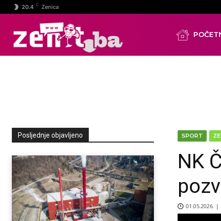
C
20.4
Zenica
POČET
Posljednje objavljeno
SPORT
ZE
NK Č
pozv
01.05.2026. |