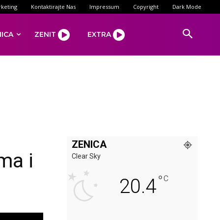
keting
Kontaktirajte Nas
Impressum
Copyright
Dark Mode
NICA
ZENIT
EXTRA
ZENICA
ma i
Clear Sky
°
C
20.4