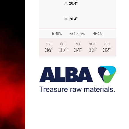
°
20.4
°
20.4
48%
1.4m/s
0%
SRI
ČET
PET
SUB
NED
36
°
37
°
34
°
33
°
32
°