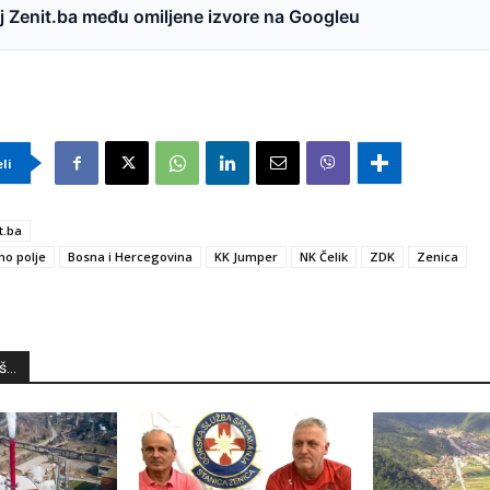
 Zenit.ba među omiljene izvore na Googleu
eli
t.ba
ino polje
Bosna i Hercegovina
KK Jumper
NK Čelik
ZDK
Zenica
...