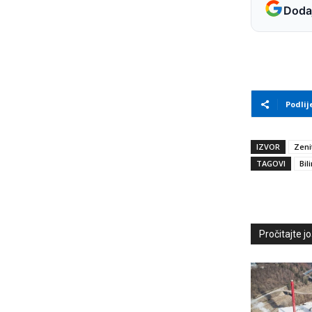
Dodaj
Podlij
IZVOR
Zeni
TAGOVI
Bil
Pročitajte još