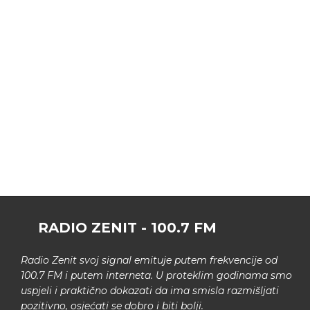
RADIO ZENIT - 100.7 FM
Radio Zenit svoj signal emituje putem frekvencije od
100.7 FM i putem interneta. U proteklim godinama smo
uspjeli i praktično dokazati da ima smisla razmišljati
pozitivno, osjećati se dobro i biti bolji.