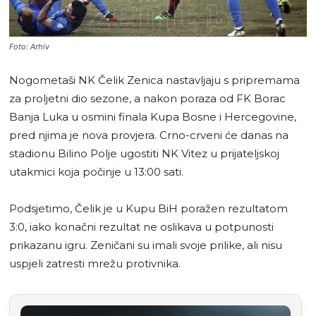
Foto: Arhiv
Nogometaši NK Čelik Zenica nastavljaju s pripremama
za proljetni dio sezone, a nakon poraza od FK Borac
Banja Luka u osmini finala Kupa Bosne i Hercegovine,
pred njima je nova provjera. Crno-crveni će danas na
stadionu Bilino Polje ugostiti NK Vitez u prijateljskoj
utakmici koja počinje u 13:00 sati.
Podsjetimo, Čelik je u Kupu BiH poražen rezultatom
3:0, iako konačni rezultat ne oslikava u potpunosti
prikazanu igru. Zeničani su imali svoje prilike, ali nisu
uspjeli zatresti mrežu protivnika.