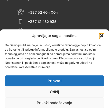
+387 32 404 004
+387 61 432 938
INFO@ZENIT.BA
Upravljajte saglasnostima
HUSEINA KULENOVIĆA BR. 2 (RK
ZENIČANKA, 3. SPRAT), 72000 ZENICA
Da bismo pružili najbolje iskustvo, koristimo tehnologije poput kolačića
za čuvanje i/ili pristup informacijama o uređaju. Saglasnost sa ovim
tehnologijama će nam omogućiti da obrađujemo podatke kao što su
ponašanje pri pregledanju ili jedinstveni ID-ovi na ovoj veb lokaciji.
Nepristanak ili povlačenje saglasnosti može negativno uticati na
određene karakteristike i funkcije.
Prihvati
Odbij
Prikaži podešavanja