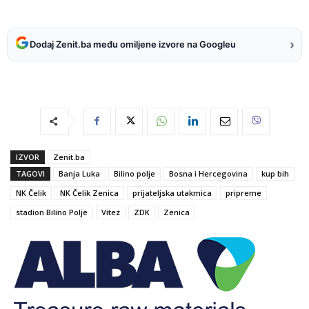
›
Dodaj Zenit.ba među omiljene izvore na Googleu
IZVOR
Zenit.ba
TAGOVI
Banja Luka
Bilino polje
Bosna i Hercegovina
kup bih
NK Čelik
NK Čelik Zenica
prijateljska utakmica
pripreme
stadion Bilino Polje
Vitez
ZDK
Zenica