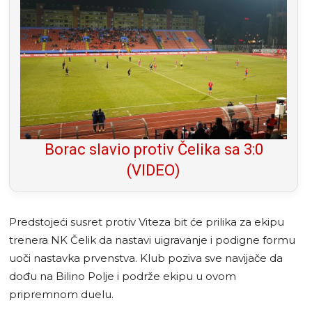
Borac slavio protiv Čelika sa 3:0
(VIDEO)
Predstojeći susret protiv Viteza bit će prilika za ekipu
trenera NK Čelik da nastavi uigravanje i podigne formu
uoči nastavka prvenstva. Klub poziva sve navijače da
dođu na Bilino Polje i podrže ekipu u ovom
pripremnom duelu.