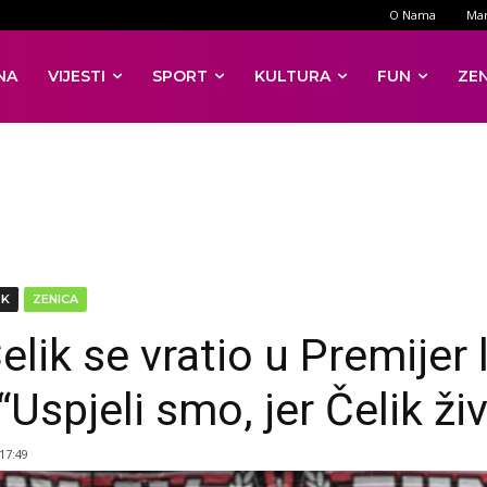
O Nama
Mar
NA
VIJESTI
SPORT
KULTURA
FUN
ZE
DK
ZENICA
lik se vratio u Premijer 
“Uspjeli smo, jer Čelik živ
 17:49