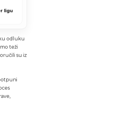
r ligu
jsku odluku
amo teži
ručili su iz
potpuni
roces
rave,