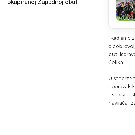
okupiranoj Zapadnoj obali
“Kad smo za
o dobrovol
put. Isprav
Čelika.
U saopšten
oporavak kl
uspješno s
navijača i z