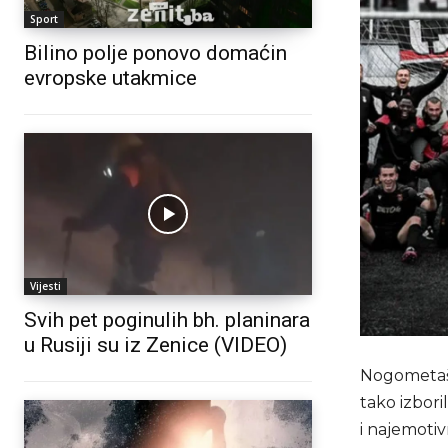
Sport
Bilino polje ponovo domaćin
evropske utakmice
Vijesti
Svih pet poginulih bh. planinara
u Rusiji su iz Zenice (VIDEO)
Nogometaši 
tako izbori
i najemotiv