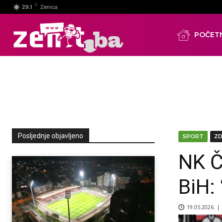
C
29.1
Zenica
POČET
Posljednje objavljeno
SPORT
Z
NK Če
BiH: 
19.05.2026. |