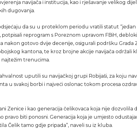
jerenja navijača i institucija, kao i rješavanje velikog dije
skih dugovanja.
odsjećaju da su u proteklom periodu vratili statut “jedan 
”, potpisali reprogram s Poreznom upravom FBiH, deblokir
a nakon gotovo dvije decenije, osigurali podršku Grada Z
bojskog kantona, te kroz brojne akcije navijača održali 
u najtežim trenucima.
valnost uputili su navijačkoj grupi Robijaši, za koju na
nta u svakoj borbi i najveći oslonac tokom procesa ozdra
ani Zenice i kao generacija čelikovaca koja nije dozvolila 
 pravo biti ponosni. Generacija koja je umjesto odustajan
tila Čelik tamo gdje pripada”, naveli su iz kluba.