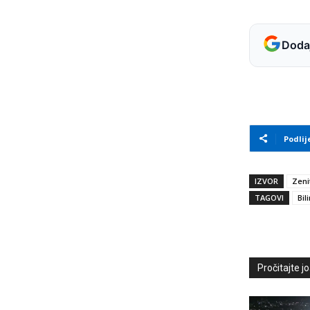
Dodaj
Podlij
IZVOR
Zeni
TAGOVI
Bil
Pročitajte još