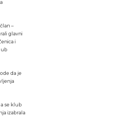
la
član –
ali glavni
enica i
klub
vode da je
vljenja
da se klub
ja izabrala