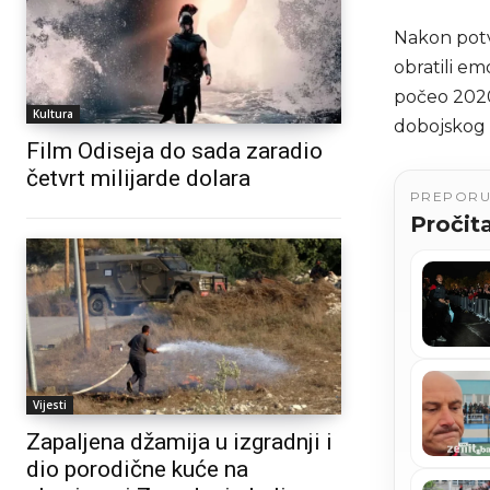
Nakon potv
obratili em
počeo 2020
Kultura
dobojskog 
Film Odiseja do sada zaradio
četvrt milijarde dolara
PREPOR
Pročita
Vijesti
Zapaljena džamija u izgradnji i
dio porodične kuće na