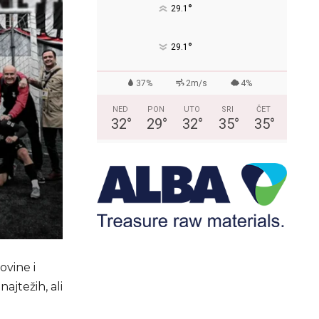
°
29.1
°
29.1
37%
2m/s
4%
NED
PON
UTO
SRI
ČET
32
°
29
°
32
°
35
°
35
°
ovine i
ajtežih, ali