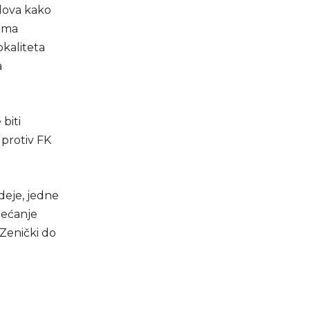
slova kako
vima
okaliteta
a
 biti
protiv FK
deje, jedne
bećanje
. Zenički do