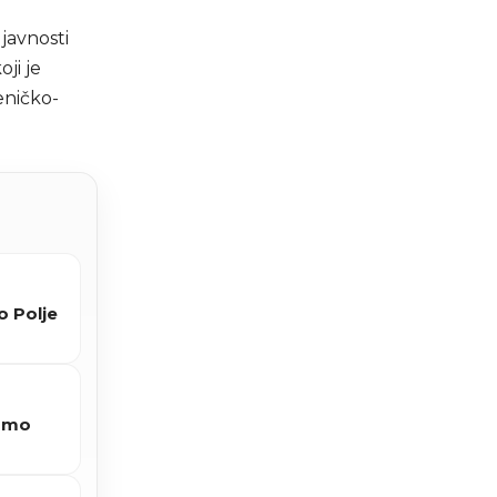
javnosti
ji je
eničko-
o Polje
 smo