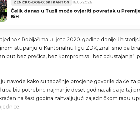
16.05.2026
ZENIČKO-DOBOJSKI KANTON
Čelik danas u Tuzli može ovjeriti povratak u Premije
BiH
jedno s Robijašima u ljeto 2020. godine donijeli histori
jnom istupanju u Kantonalnu ligu ZDK, znali smo da bir
an put bez prečica, bez kompromisa i bez odustajanja”, po
ju navode kako su tadašnje procjene govorile da će za 
uba biti potrebno najmanje deset godina, ali da je taj p
kraćen na šest godina zahvaljujući zajedničkom radu up
ajednice.