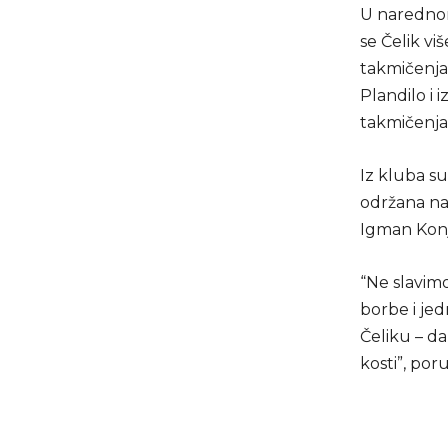
U narednom 
se Čelik vi
takmičenja.
Plandilo i 
takmičenja 
Iz kluba su
održana na
Igman Konj
“Ne slavim
borbe i jed
Čeliku – da
kosti”, por