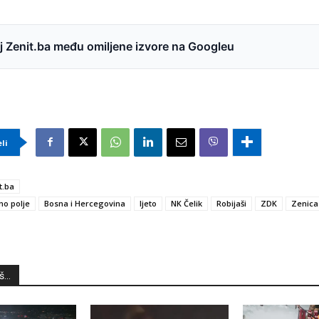
 Zenit.ba među omiljene izvore na Googleu
eli
t.ba
ino polje
Bosna i Hercegovina
ljeto
NK Čelik
Robijaši
ZDK
Zenica
...