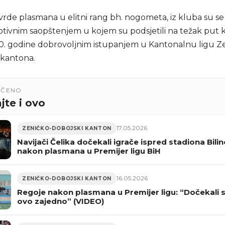
rde plasmana u elitni rang bh. nogometa, iz kluba su se 
otivnim saopštenjem u kojem su podsjetili na težak put ko
. godine dobrovoljnim istupanjem u Kantonalnu ligu Z
kantona.
UČENO
jte i ovo
17.05.2026
ZENIČKO-DOBOJSKI KANTON
Navijači Čelika dočekali igrače ispred stadiona Bilin
nakon plasmana u Premijer ligu BiH
16.05.2026
ZENIČKO-DOBOJSKI KANTON
Regoje nakon plasmana u Premijer ligu: “Dočekali
ovo zajedno” (VIDEO)