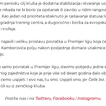
periodu cilj kluba je dodatna stabilizacija i stvaranje u
še nikada ne bi borio za opstanak ili završio u nižim rango
 Kao jedan od prioriteta istaknuto je rješavanje statusa l
izgradnja trening centra, a dugoročno i borba za evropsk
i trofeje.
 najavili i veliku proslavu povratka u Premijer ligu koja će
 Kamberovića polju nakon posljednje domaće utakmice 
ic.
o samo povratak u Premijer ligu, slavimo pobjedu jedne i
nog zajedništva koje je prije više od deset godina dalo o
 ćemo uspjeti. I evo nas, tu smo. Uspjeli smo, jer Čelik živi
učili su iz zeničkog kluba.
Pratite nas i na
Twitteru
,
Facebooku
i
Instagramu
.