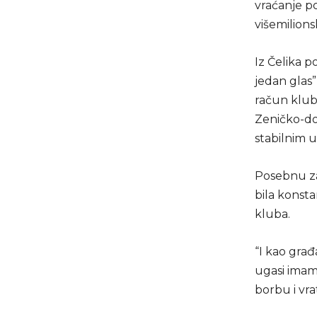
vraćanje pov
višemilion
Iz Čelika p
jedan glas
račun klub
Zeničko-do
stabilnim 
Posebnu zah
bila konsta
kluba.
“I kao građ
ugasi imamo
borbu i vra