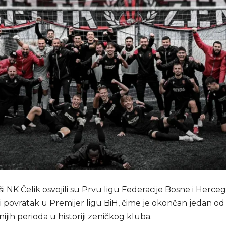
NK Čelik osvojili su Prvu ligu Federacije Bosne i Herceg
li povratak u Premijer ligu BiH, čime je okončan jedan od n
nijih perioda u historiji zeničkog kluba.