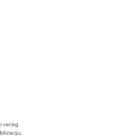
go većeg
ilizaciju,