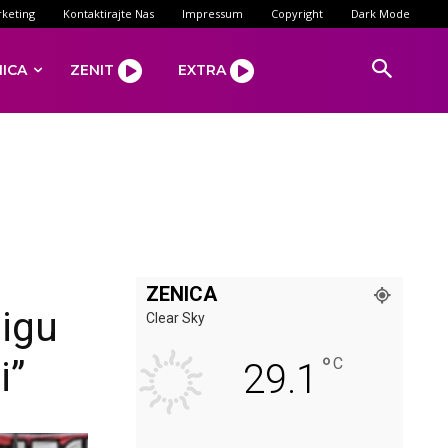
keting
Kontaktirajte Nas
Impressum
Copyright
Dark Mode
NICA
ZENIT
EXTRA
ZENICA
ligu
Clear Sky
°
i”
C
29.1