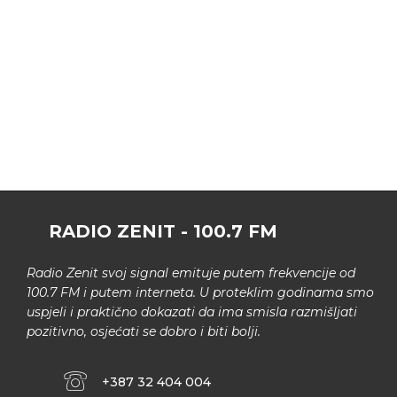
RADIO ZENIT - 100.7 FM
Radio Zenit svoj signal emituje putem frekvencije od
100.7 FM i putem interneta. U proteklim godinama smo
uspjeli i praktično dokazati da ima smisla razmišljati
pozitivno, osjećati se dobro i biti bolji.
+387 32 404 004