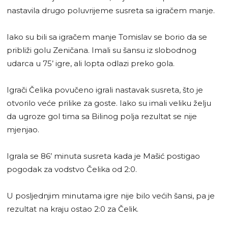
nastavila drugo poluvrijeme susreta sa igračem manje.
Iako su bili sa igračem manje Tomislav se borio da se
približi golu Zeničana. Imali su šansu iz slobodnog
udarca u 75’ igre, ali lopta odlazi preko gola.
Igrači Čelika povučeno igrali nastavak susreta, što je
otvorilo veće prilike za goste. Iako su imali veliku želju
da ugroze gol tima sa Bilinog polja rezultat se nije
mjenjao.
Igrala se 86’ minuta susreta kada je Mašić postigao
pogodak za vodstvo Čelika od 2:0.
U posljednjim minutama igre nije bilo većih šansi, pa je
rezultat na kraju ostao 2:0 za Čelik.