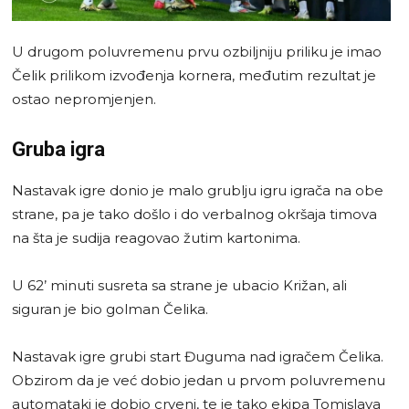
U drugom poluvremenu prvu ozbiljniju priliku je imao
Čelik prilikom izvođenja kornera, međutim rezultat je
ostao nepromjenjen.
Gruba igra
Nastavak igre donio je malo grublju igru igrača na obe
strane, pa je tako došlo i do verbalnog okršaja timova
na šta je sudija reagovao žutim kartonima.
U 62’ minuti susreta sa strane je ubacio Križan, ali
siguran je bio golman Čelika.
Nastavak igre grubi start Đuguma nad igračem Čelika.
Obzirom da je već dobio jedan u prvom poluvremenu
automataki je dobio crveni, te je tako ekipa Tomislava