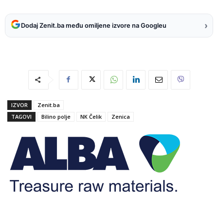
›
Dodaj Zenit.ba među omiljene izvore na Googleu
IZVOR
Zenit.ba
TAGOVI
Bilino polje
NK Čelik
Zenica