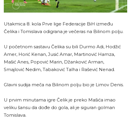
Utakmica 8. kola Prve lige Federacije BiH između
Čelika i Tomislava odigrana je večeras na Bilinom polju.
U početnom sastavu Čelika su bili Durmo Adi, Hodžić
Amer, Horić Kenan, Jusić Amar, Martinović Hamza,
Mašić Anes, Popović Marin, Džanković Arman,
Smajlović Nedim, Tabaković Talha i Rašević Nenad.
Glavni sudija meča na Bilinom polju bio je Limov Denis.
U prvim minutama igre Čelik je preko Mašića imao
veliku šansu da dođe do gola, ali je siguran golman
Tomislava.