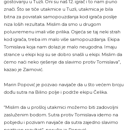
gostovanju u Tuzli. Oni su naš 12. igrač i to nam puno
znači. Što se tiče utakmice u Tuzli, utakmica je bila
bitna za povratak samopouzdanja kod igrača poslije
niza loših rezultata. Mislim da smo u drugom
poluvremenu imali više prilika. Osjeća se taj neki strah
kod igrača, treba im malo više samopouzdanja. Ekipa
Tomislava koja nam dolazi je malo neugodna. Imaju
strance u ekipi koji su se dobro snašli u ekipi. Mislim da
ćemo naći neko rješenje da slavimo protiv Tomislava”,
kazao je Zaimović.
Marin Popović je pozvao navijače da u što većem broju
dođu sutra na Bilino polje i podrže ekipu Čelika.
“Mislim da u prošloj utakmici možemo biti zadovoljni
zasluženim bodom. Sutra protiv Tomislava idemo na
pobjedu i pozivam navijače da sutra zajedno slavimo
pozitivan rezultat”, poručio je Popović.