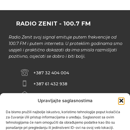
RADIO ZENIT - 100.7 FM
Radio Zenit svoj signal emituje putem frekvencije od
100.7 FM i putem interneta. U proteklim godinama smo
uspjeli i praktično dokazati da ima smisla razmišljati
pozitivno, osjećati se dobro i biti bolji.
+387 32 404 004
+387 61 432 938
INFO@ZENIT.BA
Upravljajte saglasnostima
HUSEINA KULENOVIĆA BR. 2 (RK
ZENIČANKA, 3. SPRAT), 72000 ZENICA
Da bismo pružili najbolje iskustvo, koristimo tehnologije poput kolačića
za čuvanje i/ili pristup informacijama o uređaju. Saglasnost sa ovim
tehnologijama će nam omogućiti da obrađujemo podatke kao što su
ponašanje pri pregledanju ili jedinstveni ID-ovi na ovoj veb lokaciji.