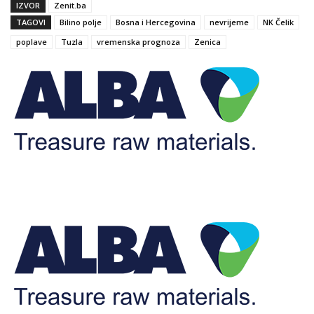
IZVOR
Zenit.ba
TAGOVI
Bilino polje
Bosna i Hercegovina
nevrijeme
NK Čelik
poplave
Tuzla
vremenska prognoza
Zenica