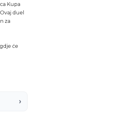
ica Kupa
 Ovaj duel
an za
 gdje će
›