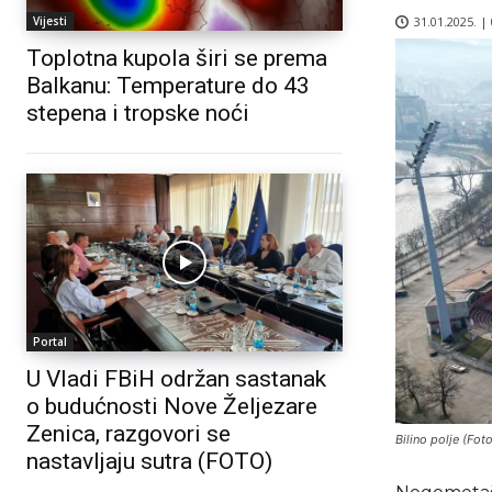
31.01.2025. |
Vijesti
Toplotna kupola širi se prema
Balkanu: Temperature do 43
stepena i tropske noći
Portal
U Vladi FBiH održan sastanak
o budućnosti Nove Željezare
Zenica, razgovori se
Bilino polje (Foto
nastavljaju sutra (FOTO)