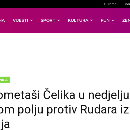
O Nama
Mar
NA
VIJESTI
SPORT
KULTURA
FUN
ZE
NICA
metaši Čelika u nedjelju
nom polju protiv Rudara iz
ja