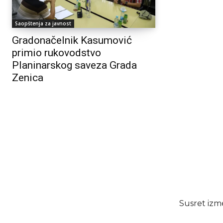
Saopštenja za javnost
Gradonačelnik Kasumović
primio rukovodstvo
Planinarskog saveza Grada
Zenica
Susret izme