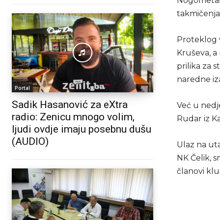
Nogometaš
takmičenja 
Proteklog 
Kruševa, a
prilika za 
naredne iz
Portal
Sadik Hasanović za eXtra
Već u nedje
radio: Zenicu mnogo volim,
Rudar iz Ka
ljudi ovdje imaju posebnu dušu
(AUDIO)
Ulaz na ut
NK Čelik, s
članovi klu