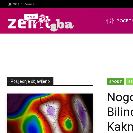
C
36.1
Zenica
POČET
Posljednje objavljeno
SPORT
ZE
Nogo
Bili
Kakn