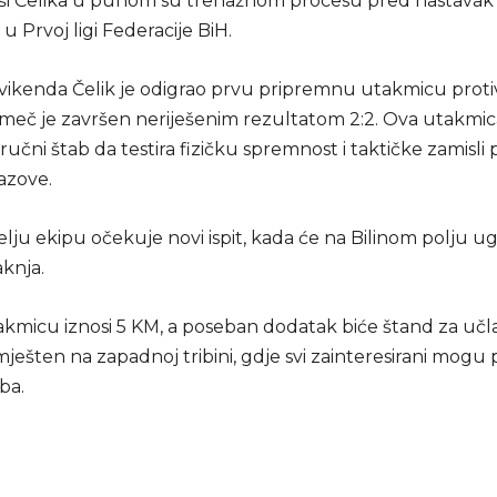
i Čelika u punom su trenažnom procesu pred nastavak
u Prvoj ligi Federacije BiH.
vikenda Čelik je odigrao prvu pripremnu utakmicu prot
 meč je završen neriješenim rezultatom 2:2. Ova utakmica
stručni štab da testira fizičku spremnost i taktičke zamisli
azove.
lju ekipu očekuje novi ispit, kada će na Bilinom polju ugo
knja.
akmicu iznosi 5 KM, a poseban dodatak biće štand za učl
mješten na zapadnoj tribini, gdje svi zainteresirani mogu 
ba.