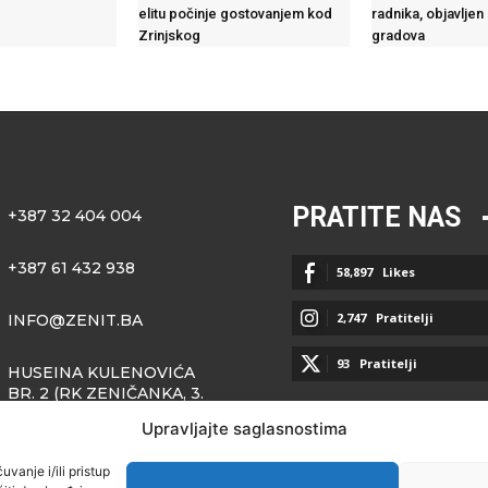
elitu počinje gostovanjem kod
radnika, objavljen
Zrinjskog
gradova
PRATITE NAS
+387 32 404 004
+387 61 432 938
58,897
Likes
2,747
Pratitelji
INFO@ZENIT.BA
93
Pratitelji
HUSEINA KULENOVIĆA
BR. 2 (RK ZENIČANKA, 3.
SPRAT), 72000 ZENICA
Upravljajte saglasnostima
vanje i/ili pristup