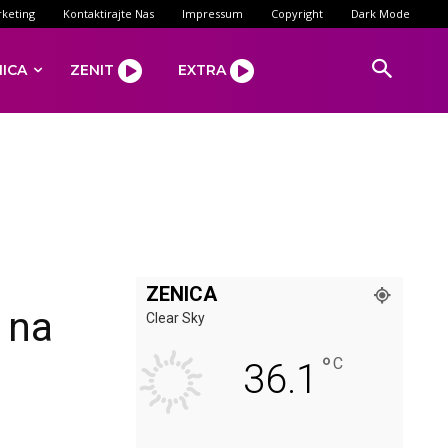
keting
Kontaktirajte Nas
Impressum
Copyright
Dark Mode
NICA
ZENIT
EXTRA
ZENICA
 na
Clear Sky
°
C
36.1