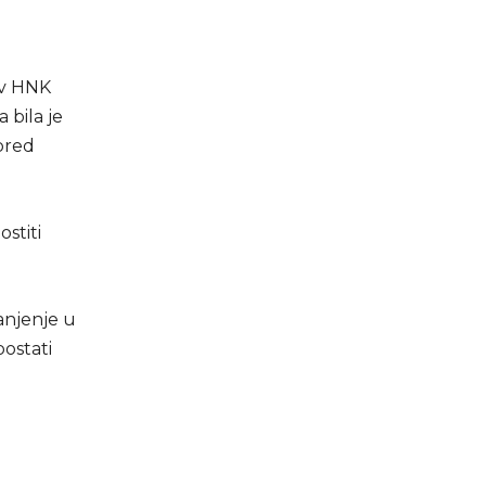
iv HNK
 bila je
 pred
stiti
anjenje u
postati