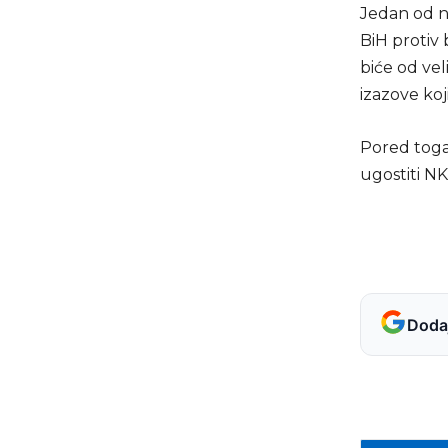
Jedan od n
BiH protiv 
biće od vel
izazove ko
Pored toga,
ugostiti NK
Dodaj