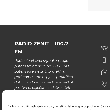
RADIO ZENIT - 100.7
FM
Radio Zenit svoj signal emituje
putem frekvencije od 100.7 FM i
putem interneta. U proteklim
godinama smo uspjeli i praktično
dokazati da ima smisla razmišljati
pozitivno, osjećati se dobro i biti
bolji.
U našem programu nema šunda,
Da bismo pružili najbolje iskustvo, koristimo tehnologije poput kolačića za ču
narodne muzike..