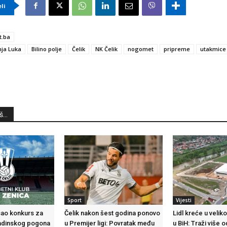
eli
t.ba
ja Luka
Bilino polje
Čelik
NK Čelik
nogomet
pripreme
utakmice
...
Sport
Vijesti
sao konkurs za
Čelik nakon šest godina ponovo
Lidl kreće u velik
adinskog pogona
u Premijer ligi: Povratak među
u BiH: Traži više 