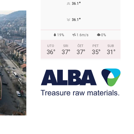
°
36.1
°
36.1
19%
1.6m/s
0%
UTO
SRI
ČET
PET
SUB
36
°
37
°
37
°
35
°
31
°