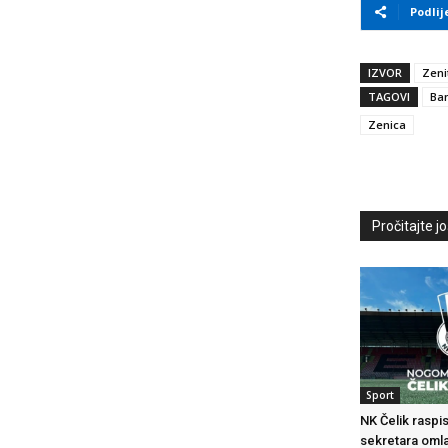
Podlij
IZVOR
Zeni
TAGOVI
Ban
Zenica
Pročitajte još
Sport
NK Čelik raspi
sekretara oml