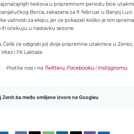
ajznačajnijih testova u pripremnom periodu biće utakm
banjalučkog Borca, zakazana za 9. februar u Banjoj Luci.
ike važnosti za ekipu, jer će pokazati koliko je tim sprem
ji ih očekuju u nastavku sezone.
 Čelik će odigrati još dvije pripremne utakmice u Zenici,
 Vitez i FK Laktaše.
Pratite nas i na
Twitteru
,
Facebooku
i
Instagramu
.
 Zenit.ba među omiljene izvore na Googleu