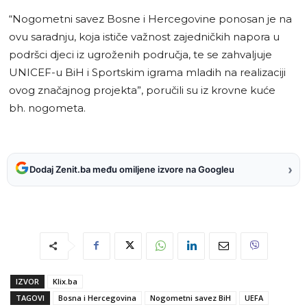
“Nogometni savez Bosne i Hercegovine ponosan je na
ovu saradnju, koja ističe važnost zajedničkih napora u
podršci djeci iz ugroženih područja, te se zahvaljuje
UNICEF-u BiH i Sportskim igrama mladih na realizaciji
ovog značajnog projekta”, poručili su iz krovne kuće
bh. nogometa.
›
Dodaj Zenit.ba među omiljene izvore na Googleu
IZVOR
Klix.ba
TAGOVI
Bosna i Hercegovina
Nogometni savez BiH
UEFA