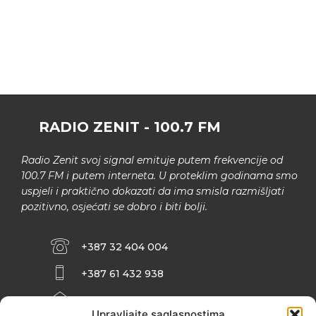
RADIO ZENIT - 100.7 FM
Radio Zenit svoj signal emituje putem frekvencije od
100.7 FM i putem interneta. U proteklim godinama smo
uspjeli i praktično dokazati da ima smisla razmišljati
pozitivno, osjećati se dobro i biti bolji.
+387 32 404 004
+387 61 432 938
INFO@ZENIT.BA
Upravljajte saglasnostima