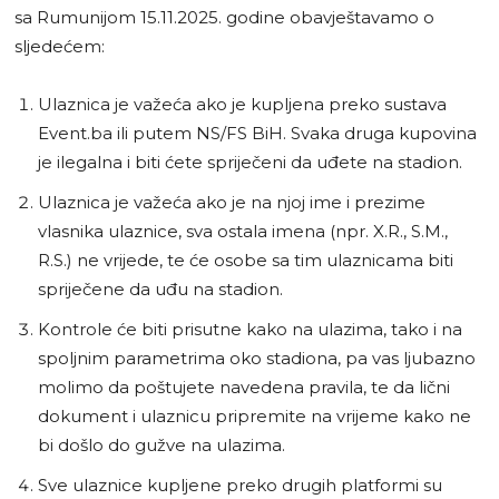
sa Rumunijom 15.11.2025. godine obavještavamo o
sljedećem:
Ulaznica je važeća ako je kupljena preko sustava
Event.ba ili putem NS/FS BiH. Svaka druga kupovina
je ilegalna i biti ćete spriječeni da uđete na stadion.
Ulaznica je važeća ako je na njoj ime i prezime
vlasnika ulaznice, sva ostala imena (npr. X.R., S.M.,
R.S.) ne vrijede, te će osobe sa tim ulaznicama biti
spriječene da uđu na stadion.
Kontrole će biti prisutne kako na ulazima, tako i na
spoljnim parametrima oko stadiona, pa vas ljubazno
molimo da poštujete navedena pravila, te da lični
dokument i ulaznicu pripremite na vrijeme kako ne
bi došlo do gužve na ulazima.
Sve ulaznice kupljene preko drugih platformi su