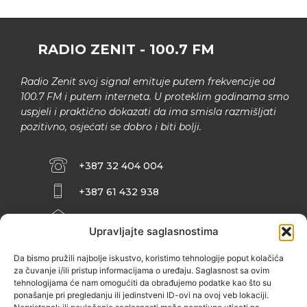
RADIO ZENIT - 100.7 FM
Radio Zenit svoj signal emituje putem frekvencije od
100.7 FM i putem interneta. U proteklim godinama smo
uspjeli i praktično dokazati da ima smisla razmišljati
pozitivno, osjećati se dobro i biti bolji.
+387 32 404 004
+387 61 432 938
INFO@ZENIT.BA
Upravljajte saglasnostima
HUSEINA KULENOVIĆA BR. 2 (RK
ZENIČANKA, 3. SPRAT), 72000 ZENICA
Da bismo pružili najbolje iskustvo, koristimo tehnologije poput kolačića
za čuvanje i/ili pristup informacijama o uređaju. Saglasnost sa ovim
tehnologijama će nam omogućiti da obrađujemo podatke kao što su
ponašanje pri pregledanju ili jedinstveni ID-ovi na ovoj veb lokaciji.