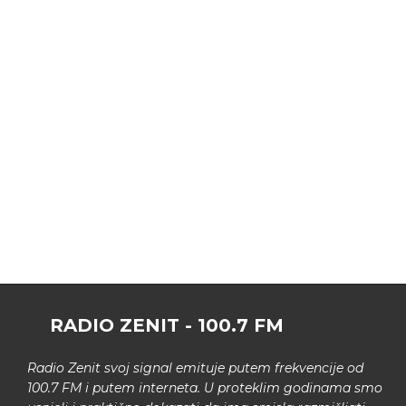
RADIO ZENIT - 100.7 FM
Radio Zenit svoj signal emituje putem frekvencije od
100.7 FM i putem interneta. U proteklim godinama smo