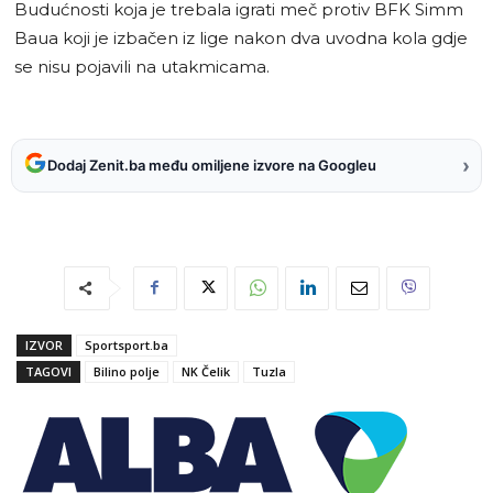
Budućnosti koja je trebala igrati meč protiv BFK Simm
Baua koji je izbačen iz lige nakon dva uvodna kola gdje
se nisu pojavili na utakmicama.
›
Dodaj Zenit.ba među omiljene izvore na Googleu
IZVOR
Sportsport.ba
TAGOVI
Bilino polje
NK Čelik
Tuzla