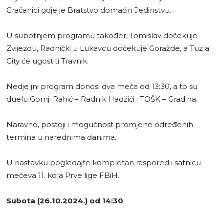
Gračanici gdje je Bratstvo domaćin Jedinstvu.
U subotnjem programu također, Tomislav dočekuje
Zvijezdu, Radnički u Lukavcu dočekuje Goražde, a Tuzla
City će ugostiti Travnik.
Nedjeljni program donosi dva meča od 13:30, a to su
duelu Gornji Rahić – Radnik Hadžići i TOŠK – Gradina.
Naravno, postoji i mogućnost promjene određenih
termina u narednima danima.
U nastavku pogledajte kompletan raspored i satnicu
mečeva 11. kola Prve lige FBiH.
Subota (26.10.2024.) od 14:30
: