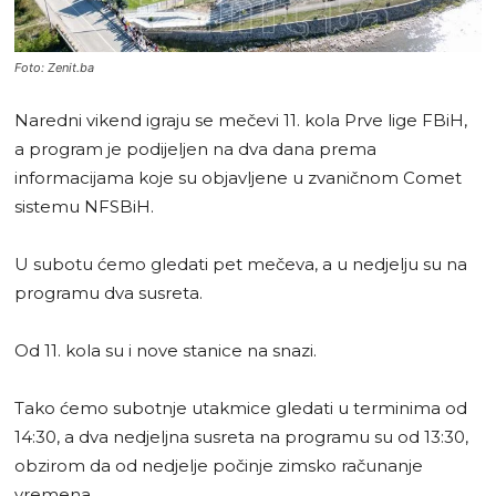
Foto: Zenit.ba
Naredni vikend igraju se mečevi 11. kola Prve lige FBiH,
a program je podijeljen na dva dana prema
informacijama koje su objavljene u zvaničnom Comet
sistemu NFSBiH.
U subotu ćemo gledati pet mečeva, a u nedjelju su na
programu dva susreta.
Od 11. kola su i nove stanice na snazi.
Tako ćemo subotnje utakmice gledati u terminima od
14:30, a dva nedjeljna susreta na programu su od 13:30,
obzirom da od nedjelje počinje zimsko računanje
vremena.