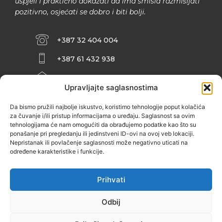
uspjeli i praktično dokazati da ima smisla razmišljati
pozitivno, osjećati se dobro i biti bolji.
+387 32 404 004
+387 61 432 938
INFO@ZENIT.BA
Upravljajte saglasnostima
HUSEINA KULENOVIĆA BR. 2 (RK
ZENIČANKA, 3. SPRAT), 72000 ZENICA
Da bismo pružili najbolje iskustvo, koristimo tehnologije poput kolačića
za čuvanje i/ili pristup informacijama o uređaju. Saglasnost sa ovim
tehnologijama će nam omogućiti da obrađujemo podatke kao što su
ponašanje pri pregledanju ili jedinstveni ID-ovi na ovoj veb lokaciji.
Nepristanak ili povlačenje saglasnosti može negativno uticati na
određene karakteristike i funkcije.
Prihvati
Odbij