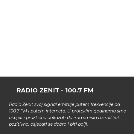
RADIO ZENIT - 100.7 FM
Radio Zenit svoj signal emituje putem frekvencije od
100.7 FM i putem interneta. U proteklim godinama smo
uspjeli i praktično dokazati da ima smisla razmišljati
pozitivno, osjećati se dobro i biti bolji.