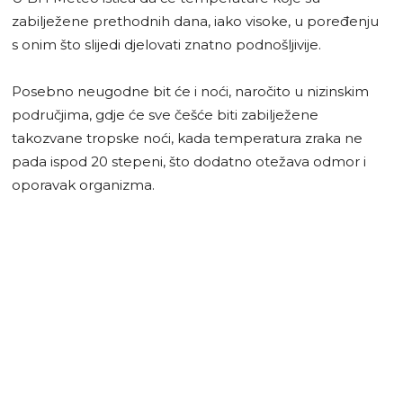
zabilježene prethodnih dana, iako visoke, u poređenju
s onim što slijedi djelovati znatno podnošljivije.
Posebno neugodne bit će i noći, naročito u nizinskim
područjima, gdje će sve češće biti zabilježene
takozvane tropske noći, kada temperatura zraka ne
pada ispod 20 stepeni, što dodatno otežava odmor i
oporavak organizma.