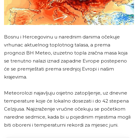
Bosnu i Hercegovinu u narednim danima očekuje
vrhunac aktuelnog toplotnog talasa, a prema
prognozi BH Meteo, izuzetno topla zračna masa koja
se trenutno nalazi iznad zapadne Evrope postepeno
će se premještati prema srednjoj Evropi i našim
krajevima.
Meteorolozi najavljuju osjetno zatopljenje, uz dnevne
temperature koje će lokalno dosezati i do 42 stepena
Celzijusa. Najizraženije vrućine očekuju se početkom
naredne sedmice, kada bi u pojedinim mjestima mogli
biti oboreni i temperaturni rekordi za mjesec juni.