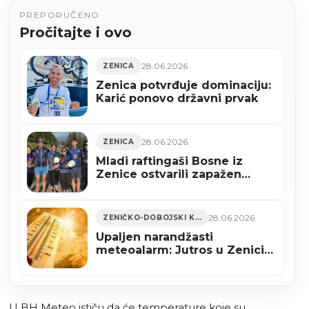
PREPORUČENO
Pročitajte i ovo
28.06.2026
ZENICA
Zenica potvrđuje dominaciju:
Karić ponovo državni prvak
28.06.2026
ZENICA
Mladi raftingaši Bosne iz
Zenice ostvarili zapažen
nastup na Svjetskom rafting
kupu u Italiji
28.06.2026
ZENIČKO-DOBOJSKI KANTON
Upaljen narandžasti
meteoalarm: Jutros u Zenici
izmjerena 22 stepena
U BH Meteo ističu da će temperature koje su