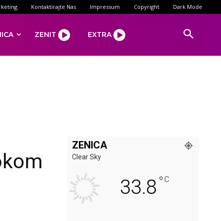
keting
Kontaktirajte Nas
Impressum
Copyright
Dark Mode
NICA
ZENIT
EXTRA
ZENICA
tokom
Clear Sky
°
C
33.8