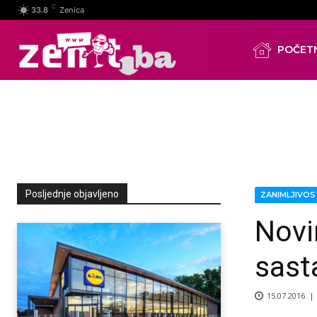
C
33.8
Zenica
POČET
Posljednje objavljeno
ZANIMLJIVOS
Novi
sast
15.07.2016. |