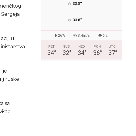
°
33.8
američkog
a Sergeja
°
33.8
26%
3.4m/s
6%
aciji u
inistarstva
PET
SUB
NED
PON
UTO
34
°
32
°
34
°
36
°
37
°
 je
lj ruske
ka sa
vište