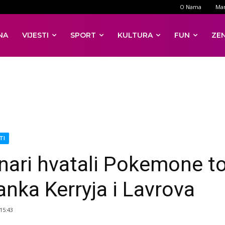
O Nama
Mar
NA
VIJESTI
SPORT
KULTURA
FUN
ZE
TI
nari hvatali Pokemone 
anka Kerryja i Lavrova
 15:43