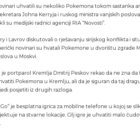
ovinari uhvatili su nekoliko Pokemona tokom sastanka 
ekretara Johna Kerryja i ruskog ministra vanjskih poslov
li su medijski radnici agenciji RIA “Novosti”.
 i Lavrov diskutovali o rješavanju sirijskog konflikta i situ
merički novinari su hvatali Pokemone u dvorištu zgrade M
slova u Moskvi.
e portparol Kremlja Dmitrij Peskov rekao da ne zna da li
atiti Pokemona u Kremlju, ali da je siguran da taj dragu
edi posjetiti iz drugih razloga.
” je besplatna igrica za mobilne telefone u kojoj se sli
ektuje na stvarne lokacije. Cilj igre je uhvatiti malo čudo
.