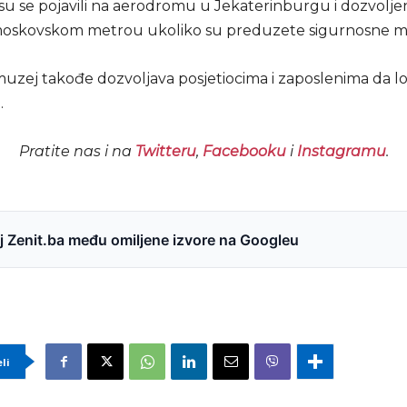
u se pojavili na aerodromu u Jekaterinburgu i dozvoljen
moskovskom metrou ukoliko su preduzete sigurnosne m
uzej takođe dozvoljava posjetiocima i zaposlenima da l
.
Pratite nas i na
Twitteru
,
Facebooku
i
Instagramu
.
 Zenit.ba među omiljene izvore na Googleu
eli