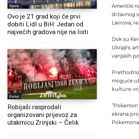
Američki n
Vijesti
državnog s
Ovo je 21 grad koji će prvi
Lavrova, rek
dobiti Lidl u BiH: Jedan od
najvećih gradova nije na listi
Dok su Kerry
Ukrajini, a
vanjskih po
Prethodno j
moguće uhv
kulture vrij
Portal
“Pokemon Go
Robijaši rasprodali
organizovani prijevoz za
ekrana proj
utakmicu Zrinjski – Čelik
Pokemona