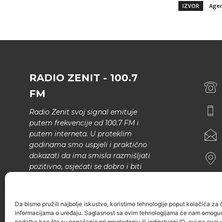
IZVOR
Agen
RADIO ZENIT - 100.7
FM
Radio Zenit svoj signal emituje
putem frekvencije od 100.7 FM i
putem interneta. U proteklim
godinama smo uspjeli i praktično
dokazati da ima smisla razmišljati
pozitivno, osjećati se dobro i biti
bolji.
U našem programu nema šunda,
Da bismo pružili najbolje iskustvo, koristimo tehnologije poput kolačića za ču
narodne muzike..
informacijama o uređaju. Saglasnost sa ovim tehnologijama će nam omoguć
podatke kao što su ponašanje pri pregledanju ili jedinstveni ID-ovi na ovoj v