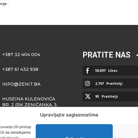
cije
PRATITE NAS
+387 32 404 004
+387 61 432 938
58,897
Likes
2,747
Pratitelji
INFO@ZENIT.BA
93
Pratitelji
HUSEINA KULENOVIĆA
BR. 2 (RK ZENIČANKA, 3.
SPRAT), 72000 ZENICA
Upravljajte saglasnostima
vanje i/ili pristup
iti da obrađujemo
eb lokaciji.