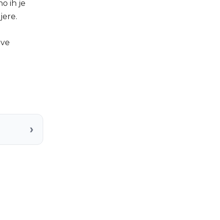
o ih je
jere.
ove
›