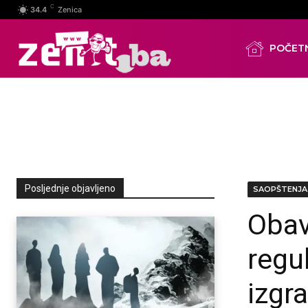
C
34.4
Zenica
POČET
Posljednje objavljeno
SAOPŠTENJA
Obav
regu
izgr