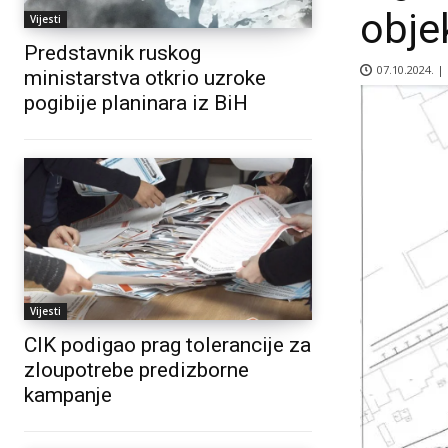
obje
Vijesti
Predstavnik ruskog
07.10.2024. |
ministarstva otkrio uzroke
pogibije planinara iz BiH
Vijesti
CIK podigao prag tolerancije za
zloupotrebe predizborne
kampanje