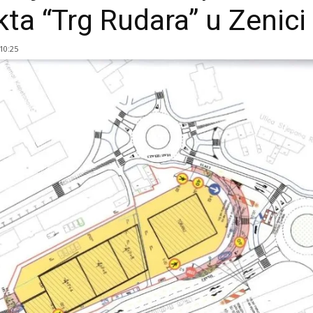
kta “Trg Rudara” u Zenici
 10:25