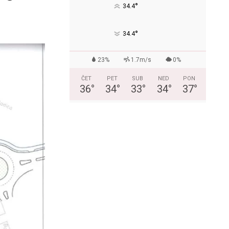
°
34.4
°
34.4
23%
1.7m/s
0%
ČET
PET
SUB
NED
PON
36
°
34
°
33
°
34
°
37
°