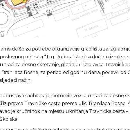
amo da će za potrebe organizacije gradilišta za izgradnj
oslovnog objekta “Trg Rudara” Zenica doći do izmjene 
u traci za desno skretanje, gledajući iz pravca Travničke 
 Branilaca Bosne, za period od godinu dana, počevši od 0
sljedeći način:
obustava saobraćaja motornih vozila u traci za desno sk
i iz pravca Travničke ceste prema ulici Branilaca Bosne. A
avac je kružni tok na mjestu ukrštanja Travnička cesta – 
Školska.
obustava pješačkog saobraćaja na dijelu trake za desno