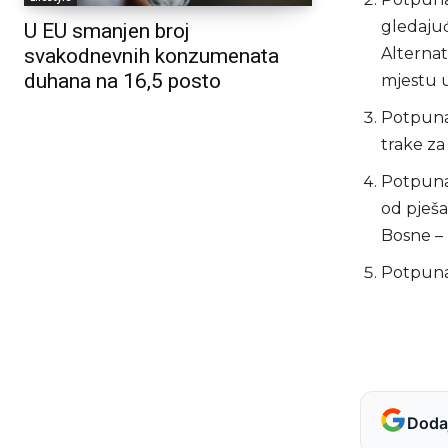
gledajuć
U EU smanjen broj
svakodnevnih konzumenata
Alternat
duhana na 16,5 posto
mjestu u
Potpuna 
trake za
Potpuna 
od pješa
Bosne – 
Potpuna 
Dodaj