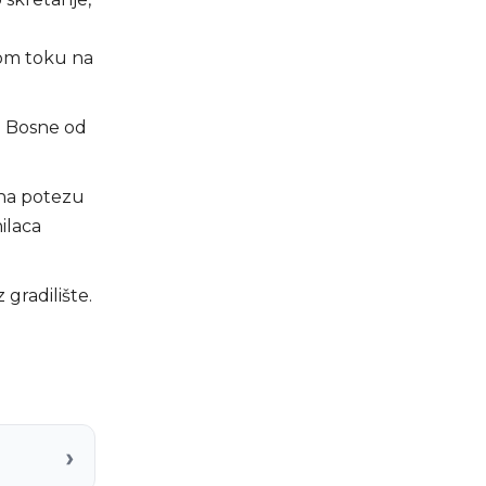
nom toku na
a Bosne od
 na potezu
ilaca
gradilište.
›