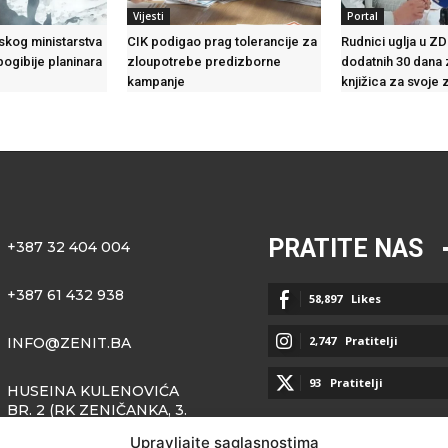
Vijesti
Portal
skog ministarstva
CIK podigao prag tolerancije za
Rudnici uglja u ZD
pogibije planinara
zloupotrebe predizborne
dodatnih 30 dana 
kampanje
knjižica za svoje
PRATITE NAS
+387 32 404 004
+387 61 432 938
58,897
Likes
2,747
Pratitelji
INFO@ZENIT.BA
93
Pratitelji
HUSEINA KULENOVIĆA
BR. 2 (RK ZENIČANKA, 3.
SPRAT), 72000 ZENICA
Upravljajte saglasnostima