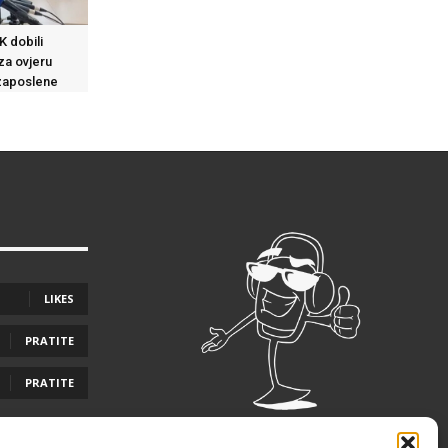
K dobili
za ovjeru
 zaposlene
LIKES
PRATITE
PRATITE