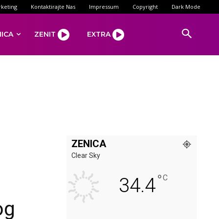
keting
Kontaktirajte Nas
Impressum
Copyright
Dark Mode
NICA
ZENIT
EXTRA
ZENICA
Clear Sky
°
C
34.4
og