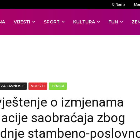
O Nama
Mar
NA
VIJESTI
SPORT
KULTURA
FUN
ZE
 ZA JAVNOST
VIJESTI
ZENICA
ještenje o izmjenama
lacije saobraćaja zbog
adnje stambeno-poslovn