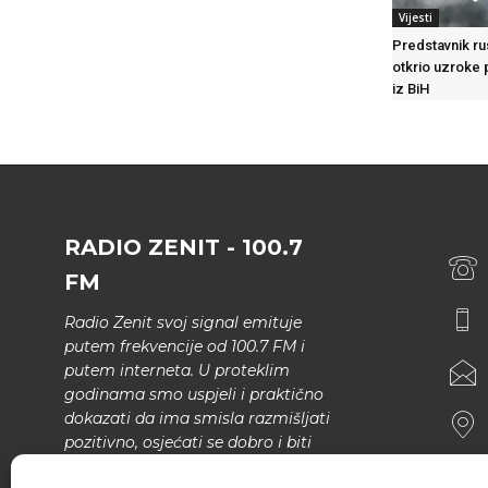
Vijesti
Predstavnik ru
otkrio uzroke 
iz BiH
RADIO ZENIT - 100.7
FM
Radio Zenit svoj signal emituje
putem frekvencije od 100.7 FM i
putem interneta. U proteklim
godinama smo uspjeli i praktično
dokazati da ima smisla razmišljati
pozitivno, osjećati se dobro i biti
bolji.