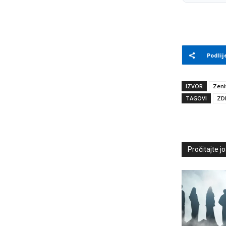
Podlij
IZVOR
Zeni
TAGOVI
ZD
Pročitajte još