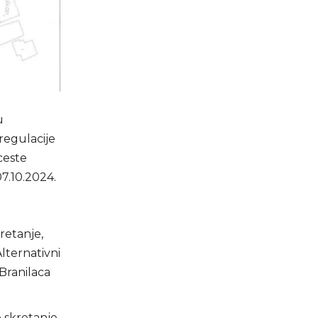
u
regulacije
ceste
7.10.2024.
retanje,
lternativni
Branilaca
 skretanje,