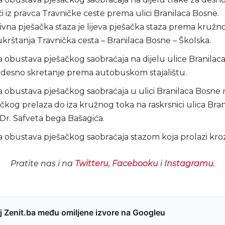
i iz pravca Travničke ceste prema ulici Branilaca Bosne.
ivna pješačka staza je lijeva pješačka staza prema kruž
krštanja Travnička cesta – Branilaca Bosne – Školska.
obustava pješačkog saobraćaja na dijelu ulice Branilac
 desno skretanje prema autobuskom stajalištu.
obustava pješačkog saobraćaja u ulici Branilaca Bosne
čkog prelaza do iza kružnog toka na raskrsnici ulica Bran
Dr. Safveta bega Bašagića.
obustava pješačkog saobraćaja stazom koja prolazi kroz 
Pratite nas i na
Twitteru
,
Facebooku
i
Instagramu
.
 Zenit.ba među omiljene izvore na Googleu