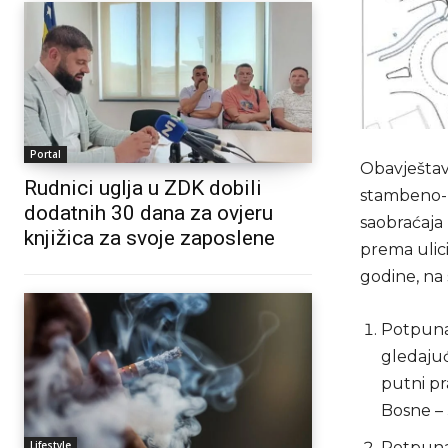
Portal
Obavještav
Rudnici uglja u ZDK dobili
stambeno-p
dodatnih 30 dana za ovjeru
saobraćaja 
knjižica za svoje zaposlene
prema ulici
godine, na 
Potpuna 
gledajuć
putni pr
Bosne – 
Lifestyle
Potpuna 