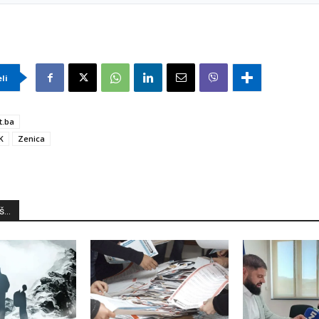
eli
t.ba
K
Zenica
...