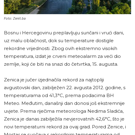
Foto: Zenit.ba
Bosnu i Hercegovinu preplavljuju sunčani i vrući dani,
uz malu oblačnost, dok su temperature dostigle
rekordne vrijednosti. Zbog ovih ekstremno visokih
temperatura, izdat je crveni meteoalarm za veći dio
zemlje, koji će biti na snazi do četvrtka, 15. augusta.
Zenica je jučer izjednačila rekord za najtopliji
avgustovski dan, zabilježen 22. avgusta 2012. godine, s
temperaturama od 41,3°C, prema podacima BH
Meteo. Međutim, današnji dan donosi još ekstremnije
uvjete. Prema riječima meteorologa Nedima Sladića,
Zenica je danas zabilježila nevjerovatnih 42,6°C, što je
novi temperaturni rekord za ovaj grad. Pored Zenice, i
Mostar se suočava s rekordnim temperaturama od