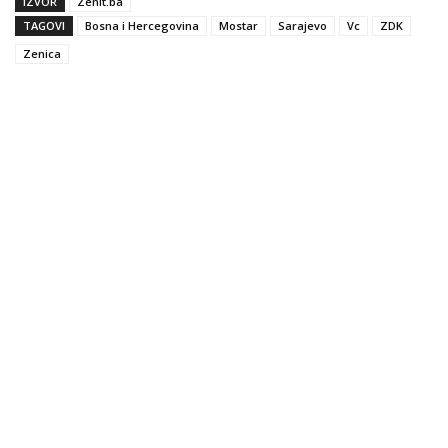
IZVOR
Zenit.ba
TAGOVI
Bosna i Hercegovina
Mostar
Sarajevo
Vc
ZDK
Zenica