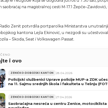
aćajne nezgode koja se dogodila jutros u 7:30 sati, potp
 saobraćaj na magistralnoj cesti M-17.1 Žepče–Zavidovići,
Radio Zenit potvrdila portparolka Ministarstva unutrašnj
bojskog kantona Lejla Ekinović, u nezgodi su učestvovala
zila – Škoda, Seat i Volkswagen Passat.
UČENO
jte i ovo
28.04.2026
ZENIČKO-DOBOJSKI KANTON
Policijski službenici Uprave policije MUP-a ZDK učes
na 11. Sajmu srednjih škola i fakulteta u Tešnju (FO
27.04.2026
ZENIČKO-DOBOJSKI KANTON
Saobraćajna nesreća u centru Zenice, motociklista
povrijeđen