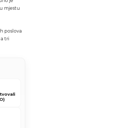
uno je
 u mjestu
ih poslova
 tri
tvovali
TO)