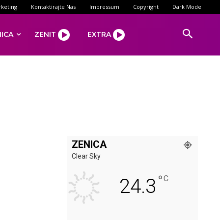
keting
Kontaktirajte Nas
Impressum
Copyright
Dark Mode
NICA
ZENIT
EXTRA
ZENICA
Clear Sky
°
C
24.3