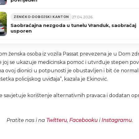
27.04.2026
ZENIČKO-DOBOJSKI KANTON
Saobraćajna nezgoda u tunelu Vranduk, saobraćaj
usporen
kom ženska osoba iz vozila Passat prevezena je u Dom zdr
e joj se ukazuje medicinska pomoć i utvrđuje stepen pov
a ovoj dionici u potpunosti je obustavljen i bit će norma
etka policijskog uviđaja”, kazala je Ekinović.
 savjetuje korištenje alternativnih pravaca i dodatan op
Pratite nas i na
Twitteru
,
Facebooku
i
Instagramu
.