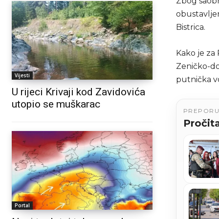
Zbog saobr
obustavljen
Bistrica.
Kako je za 
Zeničko-do
Vijesti
putnička vo
U rijeci Krivaji kod Zavidovića
utopio se muškarac
PREPOR
Pročita
Portal