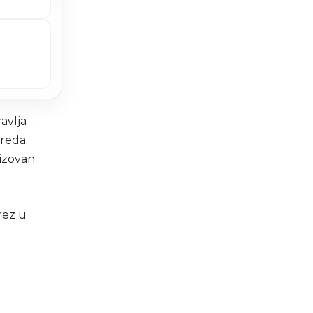
avlja
reda.
lizovan
rez u