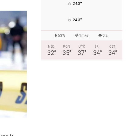
°
24.3
°
24.3
53%
1m/s
0%
NED
PON
UTO
SRI
ČET
32
°
35
°
37
°
34
°
34
°