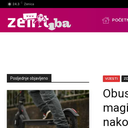
C
24.3
Zenica
POČET
Posljednje objavljeno
VIJESTI
Z
Obus
magi
nako