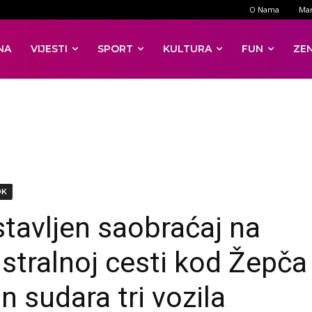
O Nama
Mar
NA
VIJESTI
SPORT
KULTURA
FUN
ZE
DK
tavljen saobraćaj na
stralnoj cesti kod Žepča
n sudara tri vozila