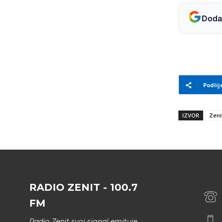
Dodaj
Podlij
IZVOR
Zeni
RADIO ZENIT - 100.7
FM
Radio Zenit svoj signal emituje