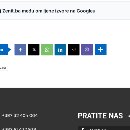
 Zenit.ba među omiljene izvore na Googleu
eli
t.ba
PRATITE NAS
+387 32 404 004
+387 61 432 938