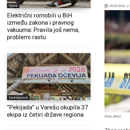
29.04.2026. |
Vijesti
Električni romobili u BiH
između zakona i pravnog
vakuuma: Pravila još nema,
problemi rastu
Zanimljivosti
“Pekijada” u Varešu okupila 37
ekipa iz četiri države regiona
Foto: Arhiv