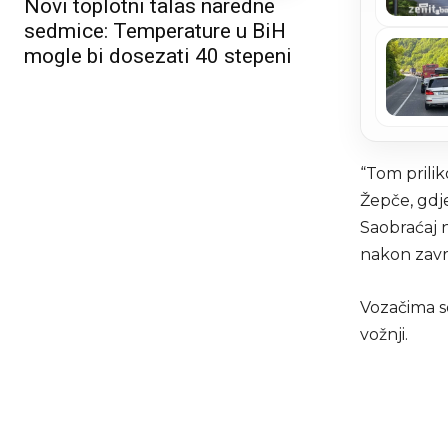
Novi toplotni talas naredne
sedmice: Temperature u BiH
mogle bi dosezati 40 stepeni
“Tom prili
Žepče, gdj
Saobraćaj n
nakon završ
Vozačima se
vožnji.