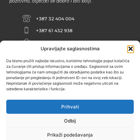
pozitivno, osjećati se dobro i biti bolji.
+387 32 404 004
+387 61 432 938
INFO@ZENIT.BA
Upravljajte saglasnostima
HUSEINA KULENOVIĆA BR. 2 (RK
ZENIČANKA, 3. SPRAT), 72000 ZENICA
Da bismo pružili najbolje iskustvo, koristimo tehnologije poput kolačića
za čuvanje i/ili pristup informacijama o uređaju. Saglasnost sa ovim
tehnologijama će nam omogućiti da obrađujemo podatke kao što su
ponašanje pri pregledanju ili jedinstveni ID-ovi na ovoj veb lokaciji.
Nepristanak ili povlačenje saglasnosti može negativno uticati na
određene karakteristike i funkcije.
Prihvati
Odbij
Prikaži podešavanja