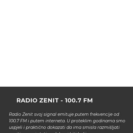
RADIO ZENIT - 100.7 FM
Radio Zenit svoj signal emituje putem frekvencije od
100.7 FM i putem interneta. U proteklim godinama smo
uspjeli i praktično dokazati da ima smisla razmišljati