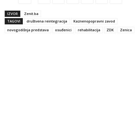
IZVOR
Zenit.ba
TAGOVI
društvena reintegracija
Kaznenopopravni zavod
novogodišnja predstava
osuđenici
rehabilitacija
ZDK
Zenica