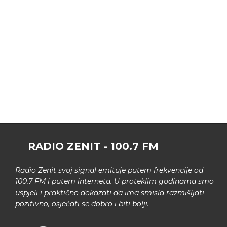
RADIO ZENIT - 100.7 FM
Radio Zenit svoj signal emituje putem frekvencije od
100.7 FM i putem interneta. U proteklim godinama smo
uspjeli i praktično dokazati da ima smisla razmišljati
pozitivno, osjećati se dobro i biti bolji.