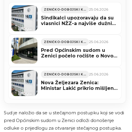
25.06.2026
ZENIČKO-DOBOJSKI KANTON
Sindikalci upozoravaju da su
vlasnici NŽZ-a najviše dužni
svojim ili povezanim firmama
25.06.2026
ZENIČKO-DOBOJSKI KANTON
Pred Općinskim sudom u
Zenici počelo ročište o Novoj
Željezari Zenica
25.06.2026
ZENIČKO-DOBOJSKI KANTON
Nova Željezara Zenica:
Ministar Lakić prikrio mišljenje
Ureda za zakonodavstvo FBiH
o zakonu o vanrednoj upravi?
Sud je naložio da se u stečajnom postupku koji se vodi
pred Općinskim sudom u Zenici odloži donošenje
odluke o prijedlogu za otvaranje stečajnog postupka.