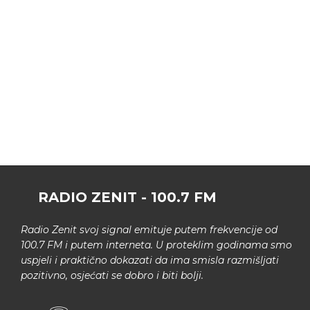
RADIO ZENIT - 100.7 FM
Radio Zenit svoj signal emituje putem frekvencije od
100.7 FM i putem interneta. U proteklim godinama smo
uspjeli i praktično dokazati da ima smisla razmišljati
pozitivno, osjećati se dobro i biti bolji.