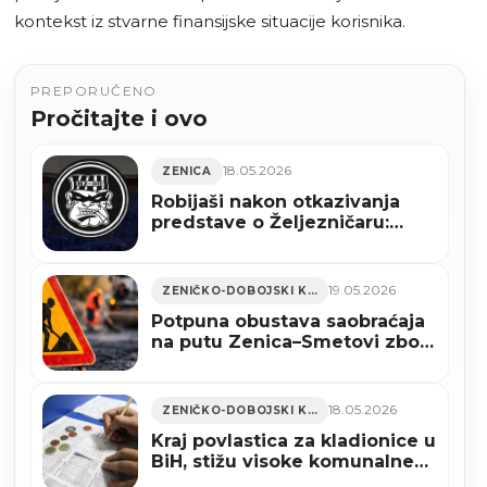
kontekst iz stvarne finansijske situacije korisnika.
PREPORUČENO
Pročitajte i ovo
18.05.2026
ZENICA
Robijaši nakon otkazivanja
predstave o Željezničaru:
“Predstavu o nama neka
naprave u Sarajevu”
19.05.2026
ZENIČKO-DOBOJSKI KANTON
Potpuna obustava saobraćaja
na putu Zenica–Smetovi zbog
asfaltiranja
18.05.2026
ZENIČKO-DOBOJSKI KANTON
Kraj povlastica za kladionice u
BiH, stižu visoke komunalne
takse