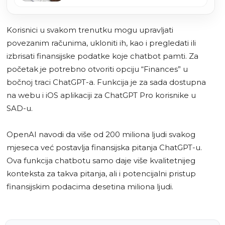
Korisnici u svakom trenutku mogu upravljati
povezanim računima, ukloniti ih, kao i pregledati ili
izbrisati finansijske podatke koje chatbot pamti. Za
početak je potrebno otvoriti opciju “Finances” u
bočnoj traci ChatGPT-a. Funkcija je za sada dostupna
na webu i iOS aplikaciji za ChatGPT Pro korisnike u
SAD-u.
OpenAI navodi da više od 200 miliona ljudi svakog
mjeseca već postavlja finansijska pitanja ChatGPT-u.
Ova funkcija chatbotu samo daje više kvalitetnijeg
konteksta za takva pitanja, ali i potencijalni pristup
finansijskim podacima desetina miliona ljudi.