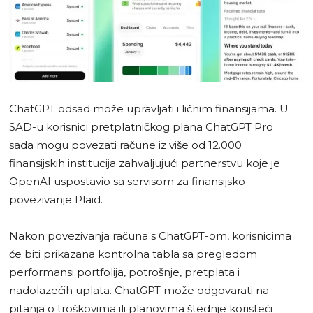
ChatGPT odsad može upravljati i ličnim finansijama. U
SAD-u korisnici pretplatničkog plana ChatGPT Pro
sada mogu povezati račune iz više od 12.000
finansijskih institucija zahvaljujući partnerstvu koje je
OpenAI uspostavio sa servisom za finansijsko
povezivanje Plaid.
Nakon povezivanja računa s ChatGPT-om, korisnicima
će biti prikazana kontrolna tabla sa pregledom
performansi portfolija, potrošnje, pretplata i
nadolazećih uplata. ChatGPT može odgovarati na
pitanja o troškovima ili planovima štednje koristeći