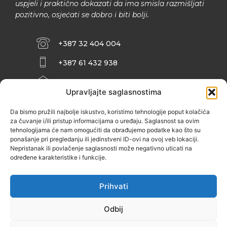
uspjeli i praktično dokazati da ima smisla razmišljati
pozitivno, osjećati se dobro i biti bolji.
+387 32 404 004
+387 61 432 938
INFO@ZENIT.BA
Upravljajte saglasnostima
HUSEINA KULENOVIĆA BR. 2 (RK
ZENIČANKA, 3. SPRAT), 72000 ZENICA
Da bismo pružili najbolje iskustvo, koristimo tehnologije poput kolačića
za čuvanje i/ili pristup informacijama o uređaju. Saglasnost sa ovim
tehnologijama će nam omogućiti da obrađujemo podatke kao što su
ponašanje pri pregledanju ili jedinstveni ID-ovi na ovoj veb lokaciji.
Nepristanak ili povlačenje saglasnosti može negativno uticati na
određene karakteristike i funkcije.
Prihvati
Odbij