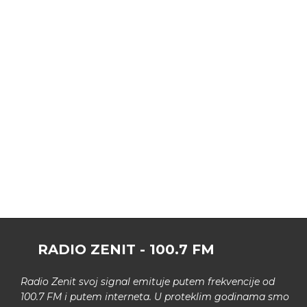
RADIO ZENIT - 100.7 FM
Radio Zenit svoj signal emituje putem frekvencije od
100.7 FM i putem interneta. U proteklim godinama smo