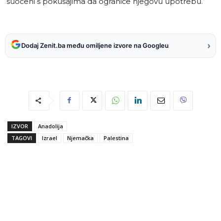
suočeni s pokušajima da ograniče njegovu upotrebu.
›
Dodaj Zenit.ba među omiljene izvore na Googleu
IZVOR
Anadolija
TAGOVI
Izrael
Njemačka
Palestina