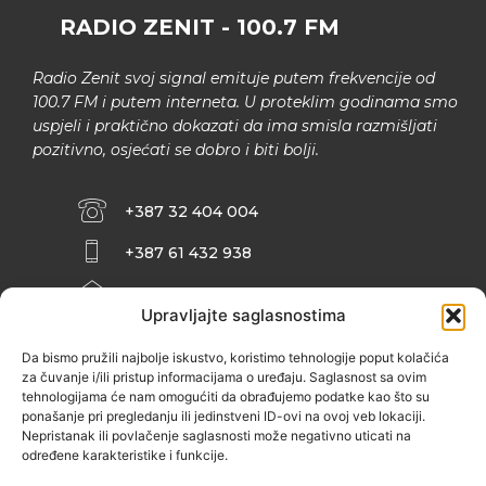
RADIO ZENIT - 100.7 FM
Radio Zenit svoj signal emituje putem frekvencije od
100.7 FM i putem interneta. U proteklim godinama smo
uspjeli i praktično dokazati da ima smisla razmišljati
pozitivno, osjećati se dobro i biti bolji.
+387 32 404 004
+387 61 432 938
INFO@ZENIT.BA
Upravljajte saglasnostima
HUSEINA KULENOVIĆA BR. 2 (RK
ZENIČANKA, 3. SPRAT), 72000 ZENICA
Da bismo pružili najbolje iskustvo, koristimo tehnologije poput kolačića
za čuvanje i/ili pristup informacijama o uređaju. Saglasnost sa ovim
tehnologijama će nam omogućiti da obrađujemo podatke kao što su
ponašanje pri pregledanju ili jedinstveni ID-ovi na ovoj veb lokaciji.
Nepristanak ili povlačenje saglasnosti može negativno uticati na
određene karakteristike i funkcije.