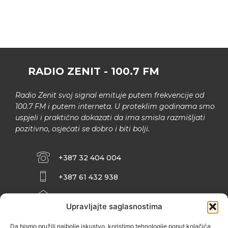
RADIO ZENIT - 100.7 FM
Radio Zenit svoj signal emituje putem frekvencije od
100.7 FM i putem interneta. U proteklim godinama smo
uspjeli i praktično dokazati da ima smisla razmišljati
pozitivno, osjećati se dobro i biti bolji.
+387 32 404 004
+387 61 432 938
INFO@ZENIT.BA
Upravljajte saglasnostima
HUSEINA KULENOVIĆA BR. 2 (RK
ZENIČANKA, 3. SPRAT), 72000 ZENICA
Da bismo pružili najbolje iskustvo, koristimo tehnologije poput kolačića